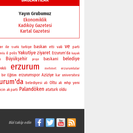
Yayın Grubumuz
Ekonomiklik
Kadıköy Gazetesi
Kartal Gazetesi
ve
baskan
vali
er
ile
turkiye
etti
parti
trafik
Yakutiye
ziyaret
Erzurum’da
il
polis
umlu
kayak
Büyükşehir
belediye
baskani
i
proje
erzurum
ekili
erzurumlular
mehmet
bir
erzurumspor
Aziziye
Eğitim
universitesi
kar
zurum'da
Oltu
yeni
belediyesi
mhp
ali
ak
Palandöken
ataturk
oldu
icin
ak parti
Bizi takip edin