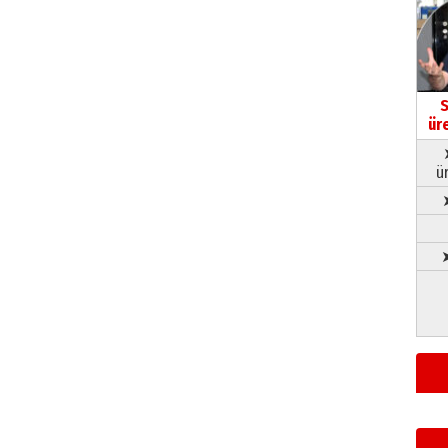
S
ür
ü
➤