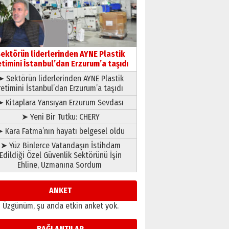
gönül adamı Faruk Terzioğlu!
13 Mayıs 2026 Çarşamba
Esat BİNDESEN
Başkan Sekmen’den Erzurum’a
bir vizyon proje daha!
ektörün liderlerinden AYNE Plastik
02 Ağustos 2026 Pazar
etimini İstanbul’dan Erzurum’a taşıdı
➤ Sektörün liderlerinden AYNE Plastik
retimini İstanbul’dan Erzurum’a taşıdı
➤ Kitaplara Yansıyan Erzurum Sevdası
➤ Yeni Bir Tutku: CHERY
 Kara Fatma’nın hayatı belgesel oldu
➤ Yüz Binlerce Vatandaşın İstihdam
Edildiği Özel Güvenlik Sektörünü İşin
Ehline, Uzmanına Sordum
ANKET
Üzgünüm, şu anda etkin anket yok.
BAĞLANTILAR