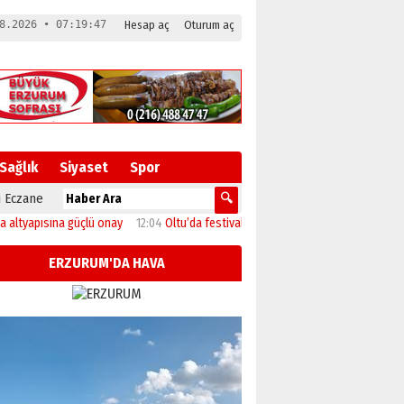
8.2026 • 07:19:47
Hesap aç
Oturum aç
Sağlık
Siyaset
Spor
 Eczane
pısına güçlü onay
12:04
Oltu’da festival coşkusu konserle zirveye ulaştı
11:4
ERZURUM'DA HAVA