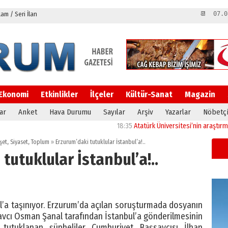
m / Seri İlan
📆 07.0
Ekonomi
Etkinlikler
İlçeler
Kültür-Sanat
Magazin
ar
Anket
Hava Durumu
Sayılar
Arşiv
Yazarlar
Nöbetçi
18:35
Atatürk Üniversitesi’nin araştırma altya
şet
,
Siyaset
,
Toplum
»
Erzurum’daki tutuklular İstanbul’a!..
tutuklular İstanbul’a!..
’a taşınıyor. Erzurum’da açılan soruşturmada dosyanın
 Savcı Osman Şanal tarafından İstanbul’a gönderilmesinin
tutuklanan şüpheliler Cumhuriyet Başsavcısı İlhan