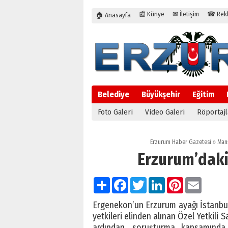
📰 Künye
✉ İletişim
☎ Rekla
🏠 Anasayfa
Belediye
Büyükşehir
Eğitim
Foto Galeri
Video Galeri
Röportajl
Erzurum Haber Gazetesi
»
Man
Erzurum’daki 
Paylaş
Facebook
Twitter
LinkedIn
Pinterest
Email
Ergenekon’un Erzurum ayağı İstanbul
yetkileri elinden alınan Özel Yetkili
ardından, soruşturma kapsamında 