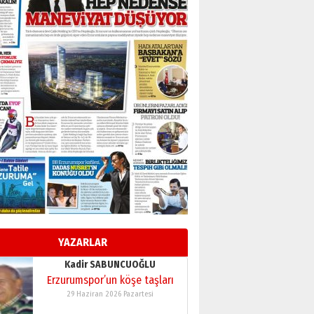
BİR BÖLÜM DEĞİL, BİR ÖMÜR
SEÇİYORSUNUZ… “NEDEN
ATATÜRK ÜNİVERSİTESİ?”
28 Temmuz 2026 Salı
Ahmet Gökhan YAZICI
Ahmed Yesevi’den bir
Alperen… ”Reisimiz” idi…
Hakka yürüdü.!
26 Mart 2026 Perşembe
Cem Bakırcı
Ardında bıraktığı hatıralarıyla
gönül adamı Faruk Terzioğlu!
13 Mayıs 2026 Çarşamba
Esat BİNDESEN
Başkan Sekmen’den Erzurum’a
bir vizyon proje daha!
YAZARLAR
02 Ağustos 2026 Pazar
Kadir SABUNCUOĞLU
Erzurumspor’un köşe taşları
29 Haziran 2026 Pazartesi