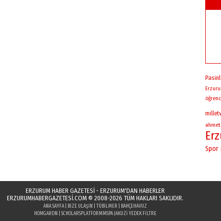
Pasinl
Erzur
öğrenc
milletv
ahmet
Er
Spor
ERZURUM HABER GAZETESİ - ERZURUM'DAN HABERLER
ERZURUMHABERGAZETESI.COM
© 2008-2026 TÜM HAKLARI SAKLIDIR.
ANA SAYFA
|
BIZE ULAŞIN
|
TÜBILMER
|
BAHÇEHAVUZ
HOMGARDN
|
SCHOLARSPLATFORM
MSPA JAKUZI YEDEK FILTRE