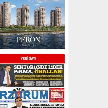
Esat BİNDESEN
Başkan Sekmen’den Erzurum’a
bir vizyon proje daha!
02 Ağustos 2026 Pazar
Kadir SABUNCUOĞLU
Erzurumspor’un köşe taşları
29 Haziran 2026 Pazartesi
YENİ SAYI
Kenan GÜLERCİ
Murat Şahsuvaroğlu ERKON’da
çıtayı yukarı taşırken,
yönetimdekiler aşağı
çekmemeli!
Orhan BOZKURT
17 Şubat 2026 Salı
Bir fotoğraf, bir şehir, bir
gazeteci… Dizginler kimin
elinde?
31 Mart 2026 Salı
A. Berhan Yılmaz