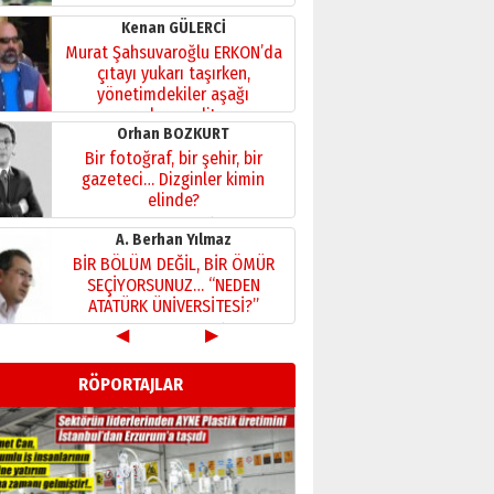
Kenan GÜLERCİ
Murat Şahsuvaroğlu ERKON’da
çıtayı yukarı taşırken,
yönetimdekiler aşağı
çekmemeli!
Orhan BOZKURT
17 Şubat 2026 Salı
Bir fotoğraf, bir şehir, bir
gazeteci… Dizginler kimin
elinde?
31 Mart 2026 Salı
A. Berhan Yılmaz
BİR BÖLÜM DEĞİL, BİR ÖMÜR
SEÇİYORSUNUZ… “NEDEN
ATATÜRK ÜNİVERSİTESİ?”
28 Temmuz 2026 Salı
◀
▶
Ahmet Gökhan YAZICI
Ahmed Yesevi’den bir
RÖPORTAJLAR
Alperen… ”Reisimiz” idi…
Hakka yürüdü.!
26 Mart 2026 Perşembe
Cem Bakırcı
Ardında bıraktığı hatıralarıyla