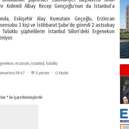
nı Kıdemli Albay Recep Gençoğlu’nun da İstanbul’a
ında, Eskişehir Alay Komutanı Geçoğlu, Erzincan
ensubu 3 kişi ve İstihbarat Şube’de görevli 2 astsubay
utuklu şüphelilerin İstanbul Silivri’deki Ergenekon
eniyor.
genekon
,
erzurum
,
istanbul
,
tutuklu
 Cumartesi 09:47 · 💬 0 yorum ·
⎙ Yazdır
anlar
*
ile işaretlenmişlerdir