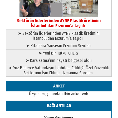
Esat BİNDESEN
TRT’NİN BÖLGEYE AÇILAN SESİ
09 Ağustos 2026 Pazar
Sektörün liderlerinden AYNE Plastik üretimini
İstanbul’dan Erzurum’a taşıdı
➤ Sektörün liderlerinden AYNE Plastik üretimini
İstanbul’dan Erzurum’a taşıdı
➤ Kitaplara Yansıyan Erzurum Sevdası
➤ Yeni Bir Tutku: CHERY
➤ Kara Fatma’nın hayatı belgesel oldu
➤ Yüz Binlerce Vatandaşın İstihdam Edildiği Özel Güvenlik
Sektörünü İşin Ehline, Uzmanına Sordum
ANKET
Üzgünüm, şu anda etkin anket yok.
BAĞLANTILAR
Yayın Grubumuz