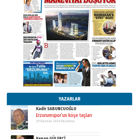
SEÇİYORSUNUZ… “NEDEN
ATATÜRK ÜNİVERSİTESİ?”
28 Temmuz 2026 Salı
Ahmet Gökhan YAZICI
Ahmed Yesevi’den bir Alperen…
”Reisimiz” idi… Hakka yürüdü.!
26 Mart 2026 Perşembe
Cem Bakırcı
Ardında bıraktığı hatıralarıyla
gönül adamı Faruk Terzioğlu!
13 Mayıs 2026 Çarşamba
Esat BİNDESEN
TRT’NİN BÖLGEYE AÇILAN SESİ
09 Ağustos 2026 Pazar
YAZARLAR
Kadir SABUNCUOĞLU
Erzurumspor’un köşe taşları
29 Haziran 2026 Pazartesi
Kenan GÜLERCİ