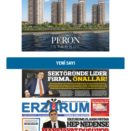
Esat BİNDESEN
TRT’NİN BÖLGEYE AÇILAN SESİ
09 Ağustos 2026 Pazar
Kadir SABUNCUOĞLU
Erzurumspor’un köşe taşları
29 Haziran 2026 Pazartesi
YENİ SAYI
Kenan GÜLERCİ
Murat Şahsuvaroğlu ERKON’da
çıtayı yukarı taşırken,
yönetimdekiler aşağı
çekmemeli!
Orhan BOZKURT
17 Şubat 2026 Salı
Bir fotoğraf, bir şehir, bir
gazeteci… Dizginler kimin
elinde?
31 Mart 2026 Salı
A. Berhan Yılmaz
BİR BÖLÜM DEĞİL, BİR ÖMÜR