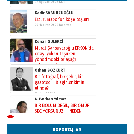
Kadir SABUNCUOĞLU
Erzurumspor’un köşe taşları
29 Haziran 2026 Pazartesi
Kenan GÜLERCİ
Murat Şahsuvaroğlu ERKON’da
çıtayı yukarı taşırken,
yönetimdekiler aşağı
çekmemeli!
Orhan BOZKURT
17 Şubat 2026 Salı
Bir fotoğraf, bir şehir, bir
gazeteci… Dizginler kimin
elinde?
31 Mart 2026 Salı
A. Berhan Yılmaz
BİR BÖLÜM DEĞİL, BİR ÖMÜR
SEÇİYORSUNUZ… “NEDEN
ATATÜRK ÜNİVERSİTESİ?”
28 Temmuz 2026 Salı
◀
▶
Ahmet Gökhan YAZICI
Ahmed Yesevi’den bir Alperen…
RÖPORTAJLAR
”Reisimiz” idi… Hakka yürüdü.!