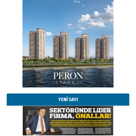
Esat BİNDESEN
Başkan Sekmen’den Erzurum’a
bir vizyon proje daha!
02 Ağustos 2026 Pazar
Kadir SABUNCUOĞLU
Erzurumspor’un köşe taşları
29 Haziran 2026 Pazartesi
YENİ SAYI
Kenan GÜLERCİ
Murat Şahsuvaroğlu ERKON’da
çıtayı yukarı taşırken,
yönetimdekiler aşağı
çekmemeli!
Orhan BOZKURT
17 Şubat 2026 Salı