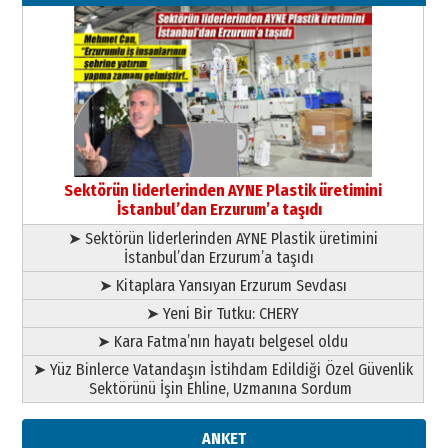
26 Mart 2026 Perşembe
Cem Bakırcı
Ardında bıraktığı hatıralarıyla
gönül adamı Faruk Terzioğlu!
13 Mayıs 2026 Çarşamba
Esat BİNDESEN
Başkan Sekmen’den Erzurum’a
bir vizyon proje daha!
Sektörün liderlerinden AYNE Plastik üretimini
02 Ağustos 2026 Pazar
İstanbul’dan Erzurum’a taşıdı
➤ Sektörün liderlerinden AYNE Plastik üretimini
İstanbul’dan Erzurum’a taşıdı
➤ Kitaplara Yansıyan Erzurum Sevdası
➤ Yeni Bir Tutku: CHERY
➤ Kara Fatma’nın hayatı belgesel oldu
➤ Yüz Binlerce Vatandaşın İstihdam Edildiği Özel Güvenlik
Sektörünü İşin Ehline, Uzmanına Sordum
ANKET