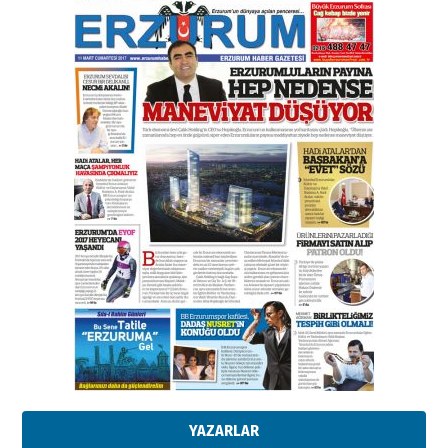
Bir fotoğraf, bir şehir, bir
gazeteci… Dizginler kimin
elinde?
31 Mart 2026 Salı
A. Berhan Yılmaz
BİR BÖLÜM DEĞİL, BİR ÖMÜR
SEÇİYORSUNUZ… “NEDEN
ATATÜRK ÜNİVERSİTESİ?”
28 Temmuz 2026 Salı
Ahmet Gökhan YAZICI
Ahmed Yesevi’den bir Alperen…
”Reisimiz” idi… Hakka yürüdü.!
26 Mart 2026 Perşembe
Cem Bakırcı
Ardında bıraktığı hatıralarıyla
gönül adamı Faruk Terzioğlu!
13 Mayıs 2026 Çarşamba
Esat BİNDESEN
Başkan Sekmen’den Erzurum’a
bir vizyon proje daha!
02 Ağustos 2026 Pazar
YAZARLAR