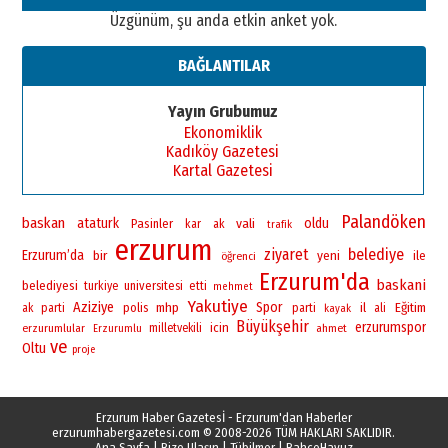
Üzgünüm, şu anda etkin anket yok.
BAĞLANTILAR
Yayın Grubumuz
Ekonomiklik
Kadıköy Gazetesi
Kartal Gazetesi
Palandöken
baskan
ataturk
vali
oldu
Pasinler
kar
ak
trafik
erzurum
ziyaret
belediye
Erzurum’da
bir
yeni
ile
öğrenci
Erzurum'da
baskani
belediyesi
universitesi
turkiye
etti
mehmet
Yakutiye
Aziziye
Spor
polis
mhp
il
Eğitim
ak parti
parti
ali
kayak
Büyükşehir
erzurumspor
icin
erzurumlular
milletvekili
ahmet
Erzurumlu
ve
Oltu
proje
Erzurum Haber Gazetesİ - Erzurum'dan Haberler
erzurumhabergazetesi.com
© 2008-2026 TÜM HAKLARI SAKLIDIR.
Ana Sayfa
|
Bize Ulaşın
|
Tübilmer
|
BahçeHavuz