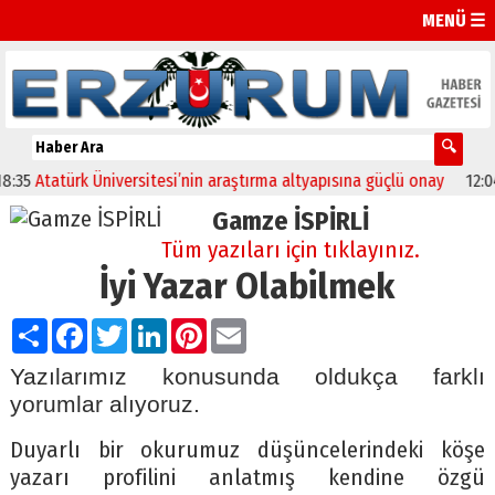
MENÜ ☰
tatürk Üniversitesi’nin araştırma altyapısına güçlü onay
12:04
Oltu
Gamze İSPİRLİ
Tüm yazıları için tıklayınız.
İyi Yazar Olabilmek
Paylaş
Facebook
Twitter
LinkedIn
Pinterest
Email
Yazılarımız konusunda oldukça farklı
yorumlar alıyoruz.
Duyarlı bir okurumuz düşüncelerindeki köşe
yazarı profilini anlatmış kendine özgü