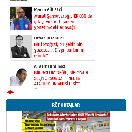
Kenan GÜLERCİ
Murat Şahsuvaroğlu ERKON’da
çıtayı yukarı taşırken,
yönetimdekiler aşağı
çekmemeli!
Orhan BOZKURT
17 Şubat 2026 Salı
Bir fotoğraf, bir şehir, bir
gazeteci… Dizginler kimin
elinde?
31 Mart 2026 Salı
A. Berhan Yılmaz
BİR BÖLÜM DEĞİL, BİR ÖMÜR
SEÇİYORSUNUZ… “NEDEN
ATATÜRK ÜNİVERSİTESİ?”
28 Temmuz 2026 Salı
◀
▶
Ahmet Gökhan YAZICI
Ahmed Yesevi’den bir Alperen…
RÖPORTAJLAR
”Reisimiz” idi… Hakka yürüdü.!
26 Mart 2026 Perşembe
Cem Bakırcı
Ardında bıraktığı hatıralarıyla