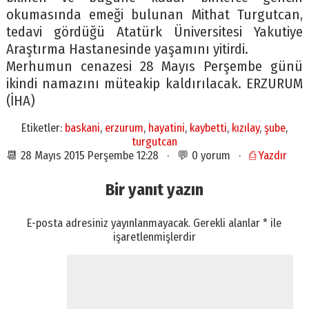
okumasında emeği bulunan Mithat Turgutcan,
tedavi gördüğü Atatürk Üniversitesi Yakutiye
Araştırma Hastanesinde yaşamını yitirdi.
Merhumun cenazesi 28 Mayıs Perşembe günü
ikindi namazını müteakip kaldırılacak. ERZURUM
(İHA)
Etiketler:
baskani
,
erzurum
,
hayatini
,
kaybetti
,
kızılay
,
şube
,
turgutcan
📆 28 Mayıs 2015 Perşembe 12:28 · 💬 0 yorum ·
⎙ Yazdır
Bir yanıt yazın
E-posta adresiniz yayınlanmayacak.
Gerekli alanlar
*
ile
işaretlenmişlerdir