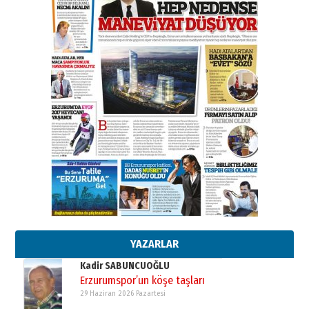
A. Berhan Yılmaz
BİR BÖLÜM DEĞİL, BİR ÖMÜR
SEÇİYORSUNUZ… “NEDEN
ATATÜRK ÜNİVERSİTESİ?”
28 Temmuz 2026 Salı
Ahmet Gökhan YAZICI
Ahmed Yesevi’den bir Alperen…
”Reisimiz” idi… Hakka yürüdü.!
26 Mart 2026 Perşembe
Cem Bakırcı
Ardında bıraktığı hatıralarıyla
gönül adamı Faruk Terzioğlu!
13 Mayıs 2026 Çarşamba
Esat BİNDESEN
Başkan Sekmen’den Erzurum’a
bir vizyon proje daha!
02 Ağustos 2026 Pazar
YAZARLAR
Kadir SABUNCUOĞLU
Erzurumspor’un köşe taşları
29 Haziran 2026 Pazartesi