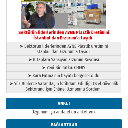
gönül adamı Faruk Terzioğlu!
13 Mayıs 2026 Çarşamba
Esat BİNDESEN
Başkan Sekmen’den Erzurum’a
bir vizyon proje daha!
Sektörün liderlerinden AYNE Plastik üretimini
02 Ağustos 2026 Pazar
İstanbul’dan Erzurum’a taşıdı
➤ Sektörün liderlerinden AYNE Plastik üretimini
İstanbul’dan Erzurum’a taşıdı
➤ Kitaplara Yansıyan Erzurum Sevdası
➤ Yeni Bir Tutku: CHERY
➤ Kara Fatma’nın hayatı belgesel oldu
➤ Yüz Binlerce Vatandaşın İstihdam Edildiği Özel Güvenlik
Sektörünü İşin Ehline, Uzmanına Sordum
ANKET
Üzgünüm, şu anda etkin anket yok.
BAĞLANTILAR