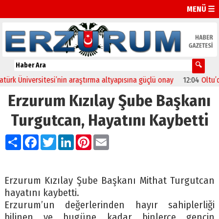
MENÜ ☰
k Üniversitesi’nin araştırma altyapısına güçlü onay
12:04
Oltu’da f
Erzurum Kızılay Şube Başkanı
Turgutcan, Hayatını Kaybetti
Paylaş
Facebook
Twitter
LinkedIn
Pinterest
Email
Erzurum Kızılay Şube Başkanı Mithat Turgutcan
hayatını kaybetti.
Erzurum’un değerlerinden hayır sahiplerliği
bilinen ve bugüne kadar binlerce gencin