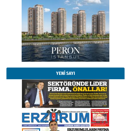
Esat BİNDESEN
Başkan Sekmen’den Erzurum’a
bir vizyon proje daha!
02 Ağustos 2026 Pazar
Kadir SABUNCUOĞLU
Erzurumspor’un köşe taşları
29 Haziran 2026 Pazartesi
YENİ SAYI
Kenan GÜLERCİ
Murat Şahsuvaroğlu ERKON’da
çıtayı yukarı taşırken,
yönetimdekiler aşağı
çekmemeli!
Orhan BOZKURT
17 Şubat 2026 Salı
Bir fotoğraf, bir şehir, bir
gazeteci… Dizginler kimin
elinde?
31 Mart 2026 Salı