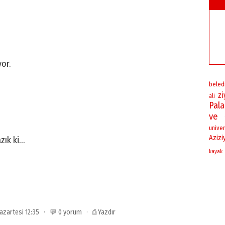
or.
beled
zi
ali
Pal
ve
univer
Azizi
zık ki…
kayak
 Pazartesi 12:35 · 💬 0 yorum ·
⎙ Yazdır