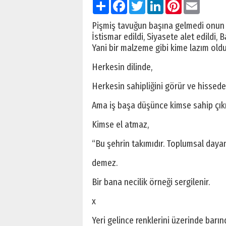
Paylaş
Facebook
Twitter
LinkedIn
Pinterest
Email
Pişmiş tavuğun başına gelmedi onun
İstismar edildi, Siyasete alet edildi, Ba
Yani bir malzeme gibi kime lazım olduy
Herkesin dilinde,
Herkesin sahipliğini görür ve hisseder
Ama iş başa düşünce kimse sahip çı
Kimse el atmaz,
“Bu şehrin takımıdır. Toplumsal day
demez.
Bir bana necilik örneği sergilenir.
x
Yeri gelince renklerini üzerinde barın