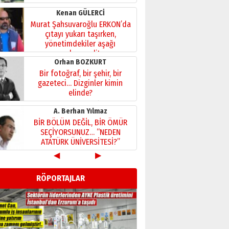
Kenan GÜLERCİ
Murat Şahsuvaroğlu ERKON’da
çıtayı yukarı taşırken,
yönetimdekiler aşağı
çekmemeli!
Orhan BOZKURT
17 Şubat 2026 Salı
Bir fotoğraf, bir şehir, bir
gazeteci… Dizginler kimin
elinde?
31 Mart 2026 Salı
A. Berhan Yılmaz
BİR BÖLÜM DEĞİL, BİR ÖMÜR
SEÇİYORSUNUZ… “NEDEN
ATATÜRK ÜNİVERSİTESİ?”
28 Temmuz 2026 Salı
◀
▶
Ahmet Gökhan YAZICI
Ahmed Yesevi’den bir
RÖPORTAJLAR
Alperen… ”Reisimiz” idi…
Hakka yürüdü.!
26 Mart 2026 Perşembe
Cem Bakırcı
Ardında bıraktığı hatıralarıyla