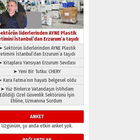
gönül adamı Faruk Terzioğlu!
13 Mayıs 2026 Çarşamba
Esat BİNDESEN
Başkan Sekmen’den Erzurum’a
bir vizyon proje daha!
ektörün liderlerinden AYNE Plastik
02 Ağustos 2026 Pazar
etimini İstanbul’dan Erzurum’a taşıdı
➤ Sektörün liderlerinden AYNE Plastik
retimini İstanbul’dan Erzurum’a taşıdı
➤ Kitaplara Yansıyan Erzurum Sevdası
➤ Yeni Bir Tutku: CHERY
 Kara Fatma’nın hayatı belgesel oldu
➤ Yüz Binlerce Vatandaşın İstihdam
Edildiği Özel Güvenlik Sektörünü İşin
Ehline, Uzmanına Sordum
ANKET
Üzgünüm, şu anda etkin anket yok.
BAĞLANTILAR