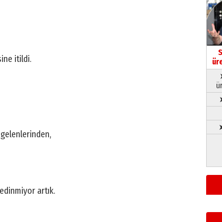
S
e itildi.
ür
ü
➤
 gelenlerinden,
edinmiyor artık.