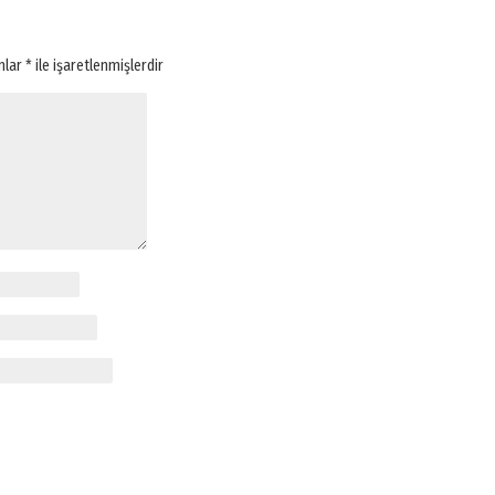
anlar
*
ile işaretlenmişlerdir