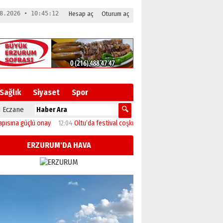
8.2026 • 10:45:13
Hesap aç
Oturum aç
Sağlık
Siyaset
Spor
 Eczane
üçlü onay
12:04
Oltu’da festival coşkusu konserle zirveye ulaştı
11:46
Başka
ERZURUM'DA HAVA