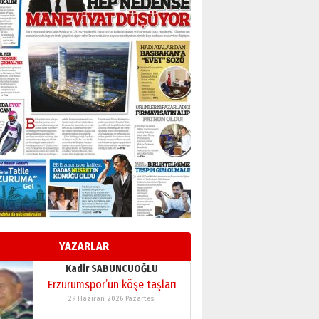
BİR BÖLÜM DEĞİL, BİR ÖMÜR
SEÇİYORSUNUZ… “NEDEN
ATATÜRK ÜNİVERSİTESİ?”
28 Temmuz 2026 Salı
Ahmet Gökhan YAZICI
Ahmed Yesevi’den bir
Alperen… ”Reisimiz” idi…
Hakka yürüdü.!
26 Mart 2026 Perşembe
Cem Bakırcı
Ardında bıraktığı hatıralarıyla
gönül adamı Faruk Terzioğlu!
13 Mayıs 2026 Çarşamba
Esat BİNDESEN
Başkan Sekmen’den Erzurum’a
bir vizyon proje daha!
YAZARLAR
02 Ağustos 2026 Pazar
Kadir SABUNCUOĞLU
Erzurumspor’un köşe taşları
29 Haziran 2026 Pazartesi