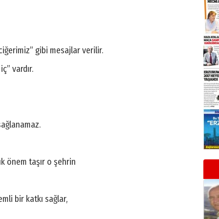
ğerimiz” gibi mesajlar verilir.
ç” vardır.
sağlanamaz.
yük önem taşır o şehrin
li bir katkı sağlar,