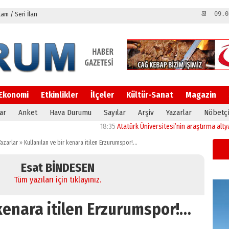
m / Seri İlan
📆 09.0
Ekonomi
Etkinlikler
İlçeler
Kültür-Sanat
Magazin
ar
Anket
Hava Durumu
Sayılar
Arşiv
Yazarlar
Nöbetçi
18:35
Atatürk Üniversitesi’nin araştırma altyapısına g
azarlar
»
Kullanılan ve bir kenara itilen Erzurumspor!…
Esat BİNDESEN
Tüm yazıları için tıklayınız.
 kenara itilen Erzurumspor!…