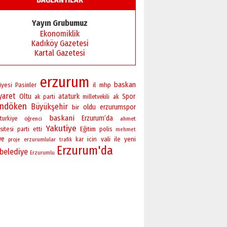
Yayın Grubumuz
Ekonomiklik
Kadıköy Gazetesi
Kartal Gazetesi
erzurum
baskan
iyesi
Pasinler
il
mhp
yaret
Oltu
ataturk
Spor
ak parti
milletvekili
ak
andöken
Büyükşehir
bir
oldu
erzurumspor
baskani
Erzurum’da
turkiye
öğrenci
ahmet
Yakutiye
sitesi
Eğitim
polis
parti
etti
mehmet
ye
vali
yeni
icin
ile
erzurumlular
kar
proje
trafik
Erzurum'da
belediye
Erzurumlu