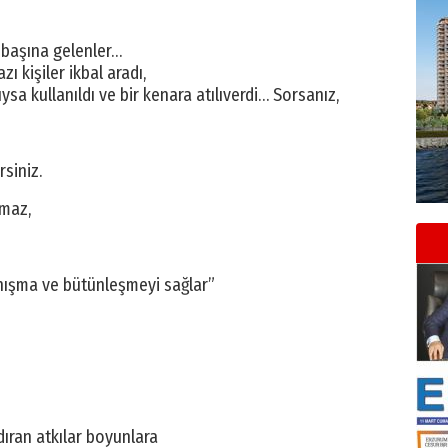
 başına gelenler…
zı kişiler ikbal aradı,
sa kullanıldı ve bir kenara atılıverdi… Sorsanız,
siniz.
kmaz,
anışma ve bütünleşmeyi sağlar”
dıran atkılar boyunlara