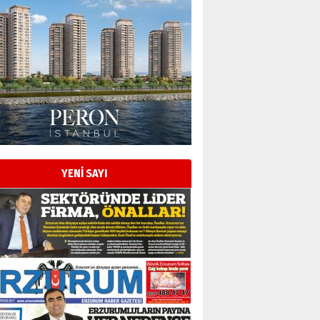
Esat BİNDESEN
Başkan Sekmen’den Erzurum’a
bir vizyon proje daha!
02 Ağustos 2026 Pazar
Kadir SABUNCUOĞLU
Erzurumspor’un köşe taşları
29 Haziran 2026 Pazartesi
YENİ SAYI
Kenan GÜLERCİ
Murat Şahsuvaroğlu ERKON’da
çıtayı yukarı taşırken,
yönetimdekiler aşağı
çekmemeli!
Orhan BOZKURT
17 Şubat 2026 Salı
Bir fotoğraf, bir şehir, bir
gazeteci… Dizginler kimin
elinde?
31 Mart 2026 Salı
A. Berhan Yılmaz