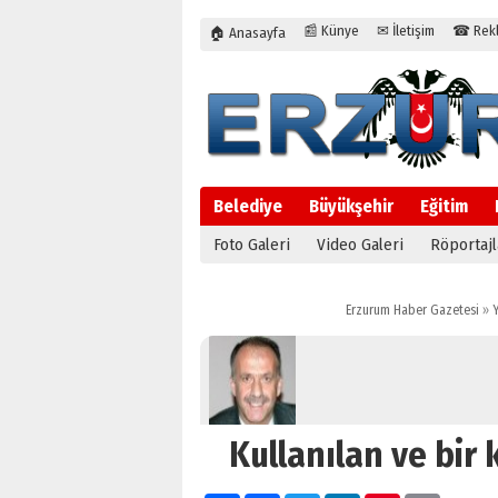
📰 Künye
✉ İletişim
☎ Rekla
🏠 Anasayfa
Belediye
Büyükşehir
Eğitim
Foto Galeri
Video Galeri
Röportajl
Erzurum Haber Gazetesi
»
Y
Kullanılan ve bir