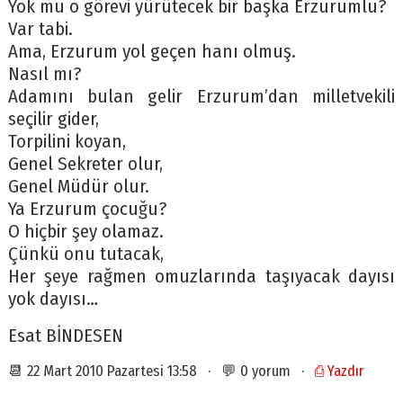
Yok mu o görevi yürütecek bir başka Erzurumlu?
Var tabi.
Ama, Erzurum yol geçen hanı olmuş.
Nasıl mı?
Adamını bulan gelir Erzurum’dan milletvekili
seçilir gider,
Torpilini koyan,
Genel Sekreter olur,
Genel Müdür olur.
Ya Erzurum çocuğu?
O hiçbir şey olamaz.
Çünkü onu tutacak,
Her şeye rağmen omuzlarında taşıyacak dayısı
yok dayısı…
Esat BİNDESEN
📆 22 Mart 2010 Pazartesi 13:58 · 💬 0 yorum ·
⎙ Yazdır