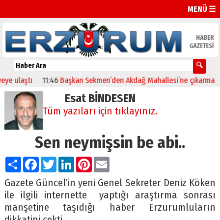
MENÜ ☰
laştı
11:46
Başkan Sekmen’den Akdağ Mahallesi’ne çıkarma
23:3
Esat BİNDESEN
Tüm yazıları için tıklayınız.
Sen neymişsin be abi..
Paylaş
Facebook
Twitter
LinkedIn
Pinterest
Email
Gazete Güncel’in yeni Genel Sekreter Deniz Köken
ile ilgili internette yaptığı araştırma sonrası
manşetine taşıdığı haber Erzurumluların
dikkatini çekti.