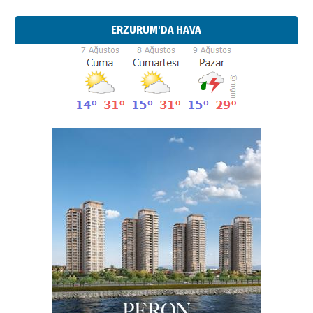
ERZURUM'DA HAVA
Esat BİNDESEN
Başkan Sekmen’den Erzurum’a
bir vizyon proje daha!
02 Ağustos 2026 Pazar
Kadir SABUNCUOĞLU