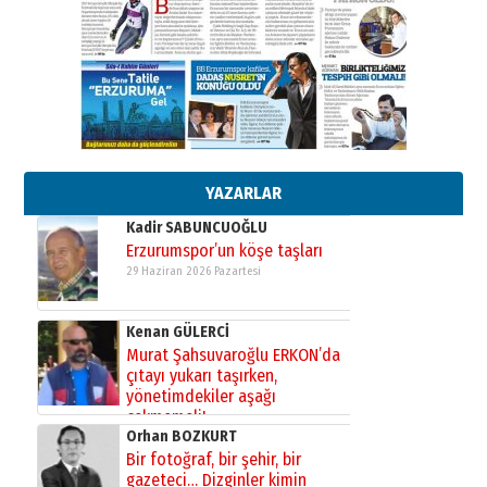
Cem Bakırcı
Ardında bıraktığı hatıralarıyla
gönül adamı Faruk Terzioğlu!
13 Mayıs 2026 Çarşamba
Esat BİNDESEN
Başkan Sekmen’den Erzurum’a
bir vizyon proje daha!
02 Ağustos 2026 Pazar
YAZARLAR
Kadir SABUNCUOĞLU
Erzurumspor’un köşe taşları
29 Haziran 2026 Pazartesi
Kenan GÜLERCİ
Murat Şahsuvaroğlu ERKON’da
çıtayı yukarı taşırken,
yönetimdekiler aşağı
çekmemeli!
Orhan BOZKURT
17 Şubat 2026 Salı
Bir fotoğraf, bir şehir, bir
gazeteci… Dizginler kimin