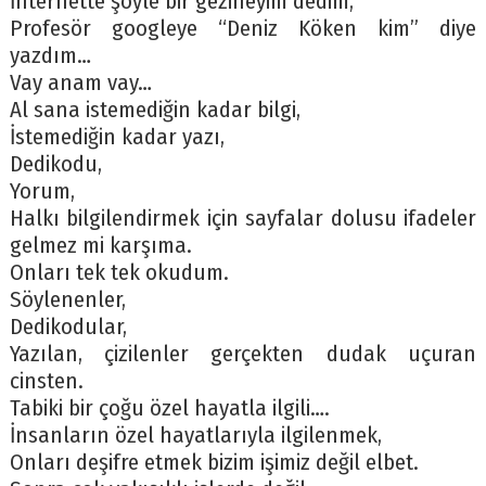
İnternette şöyle bir gezineyim dedim,
Profesör googleye “Deniz Köken kim” diye
yazdım…
Vay anam vay…
Al sana istemediğin kadar bilgi,
İstemediğin kadar yazı,
Dedikodu,
Yorum,
Halkı bilgilendirmek için sayfalar dolusu ifadeler
gelmez mi karşıma.
Onları tek tek okudum.
Söylenenler,
Dedikodular,
Yazılan, çizilenler gerçekten dudak uçuran
cinsten.
Tabiki bir çoğu özel hayatla ilgili….
İnsanların özel hayatlarıyla ilgilenmek,
Onları deşifre etmek bizim işimiz değil elbet.