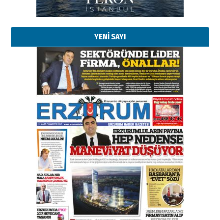
Erzurumspor’un köşe taşları
29 Haziran 2026 Pazartesi
YENİ SAYI
Kenan GÜLERCİ
Murat Şahsuvaroğlu ERKON’da
çıtayı yukarı taşırken,
yönetimdekiler aşağı
çekmemeli!
Orhan BOZKURT
17 Şubat 2026 Salı
Bir fotoğraf, bir şehir, bir
gazeteci… Dizginler kimin
elinde?
31 Mart 2026 Salı
A. Berhan Yılmaz
BİR BÖLÜM DEĞİL, BİR ÖMÜR
SEÇİYORSUNUZ… “NEDEN
ATATÜRK ÜNİVERSİTESİ?”
28 Temmuz 2026 Salı
Ahmet Gökhan YAZICI
Ahmed Yesevi’den bir Alperen…
”Reisimiz” idi… Hakka yürüdü.!
26 Mart 2026 Perşembe