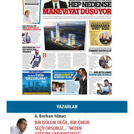
Esat BİNDESEN
Başkan Sekmen’den Erzurum’a
bir vizyon proje daha!
02 Ağustos 2026 Pazar
Kadir SABUNCUOĞLU
Erzurumspor’un köşe taşları
29 Haziran 2026 Pazartesi
Kenan GÜLERCİ
Murat Şahsuvaroğlu ERKON’da
çıtayı yukarı taşırken,
yönetimdekiler aşağı
çekmemeli!
Orhan BOZKURT
17 Şubat 2026 Salı
Bir fotoğraf, bir şehir, bir
gazeteci… Dizginler kimin
elinde?
YAZARLAR
31 Mart 2026 Salı
A. Berhan Yılmaz
BİR BÖLÜM DEĞİL, BİR ÖMÜR
SEÇİYORSUNUZ… “NEDEN
ATATÜRK ÜNİVERSİTESİ?”