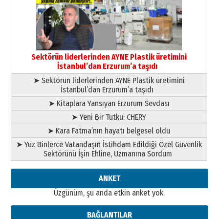
çıtayı yukarı taşırken,
yönetimdekiler aşağı
çekmemeli!
Orhan BOZKURT
17 Şubat 2026 Salı
Bir fotoğraf, bir şehir, bir
gazeteci… Dizginler kimin
Sektörün liderlerinden AYNE Plastik üretimini
elinde?
İstanbul’dan Erzurum’a taşıdı
31 Mart 2026 Salı
➤ Sektörün liderlerinden AYNE Plastik üretimini
A. Berhan Yılmaz
İstanbul’dan Erzurum’a taşıdı
BİR BÖLÜM DEĞİL, BİR ÖMÜR
SEÇİYORSUNUZ… “NEDEN
➤ Kitaplara Yansıyan Erzurum Sevdası
ATATÜRK ÜNİVERSİTESİ?”
➤ Yeni Bir Tutku: CHERY
28 Temmuz 2026 Salı
Ahmet Gökhan YAZICI
➤ Kara Fatma’nın hayatı belgesel oldu
Ahmed Yesevi’den bir Alperen…
➤ Yüz Binlerce Vatandaşın İstihdam Edildiği Özel Güvenlik
”Reisimiz” idi… Hakka yürüdü.!
Sektörünü İşin Ehline, Uzmanına Sordum
26 Mart 2026 Perşembe
Cem Bakırcı
ANKET
Ardında bıraktığı hatıralarıyla
Üzgünüm, şu anda etkin anket yok.
gönül adamı Faruk Terzioğlu!
13 Mayıs 2026 Çarşamba
BAĞLANTILAR