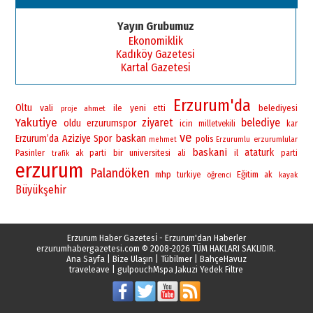
Esat BİNDESEN
Başkan Sekmen’den Erzurum’a
Yayın Grubumuz
bir vizyon proje daha!
Ekonomiklik
02 Ağustos 2026 Pazar
Kadıköy Gazetesi
Kartal Gazetesi
Erzurum'da
Oltu
vali
yeni
ile
belediyesi
ahmet
etti
proje
Yakutiye
ziyaret
belediye
oldu
erzurumspor
icin
milletvekili
kar
ve
baskan
Erzurum’da
Aziziye
Spor
polis
erzurumlular
mehmet
Erzurumlu
baskani
bir
ataturk
Pasinler
universitesi
il
ak parti
ali
parti
trafik
erzurum
Palandöken
mhp
Eğitim
turkiye
öğrenci
ak
kayak
Büyükşehir
Erzurum Haber Gazetesİ - Erzurum'dan Haberler
erzurumhabergazetesi.com
© 2008-2026 TÜM HAKLARI SAKLIDIR.
Ana Sayfa
|
Bize Ulaşın
|
Tübilmer
|
BahçeHavuz
traveleave
|
gulpouch
Mspa Jakuzi Yedek Filtre