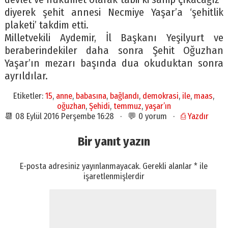
diyerek şehit annesi Necmiye Yaşar’a ‘şehitlik
plaketi’ takdim etti.
Milletvekili Aydemir, İl Başkanı Yeşilyurt ve
beraberindekiler daha sonra Şehit Oğuzhan
Yaşar’ın mezarı başında dua okuduktan sonra
ayrıldılar.
Etiketler:
15
,
anne
,
babasına
,
bağlandı
,
demokrasi
,
ile
,
maas
,
oğuzhan
,
Şehidi
,
temmuz
,
yaşar’ın
📆 08 Eylül 2016 Perşembe 16:28 · 💬 0 yorum ·
⎙ Yazdır
Bir yanıt yazın
E-posta adresiniz yayınlanmayacak.
Gerekli alanlar
*
ile
işaretlenmişlerdir