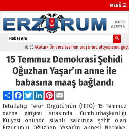
MENÜ ☰
18:35
Atatürk Üniversitesi’nin araştırma altyapısına güçlü on
15 Temmuz Demokrasi Şehidi
Oğuzhan Yaşar’ın anne ile
babasına maaş bağlandı
Paylaş
Facebook
Twitter
LinkedIn
Pinterest
Email
Fetullahçı Terör Örgütü’nün (FETÖ) 15 Temmuz
darbe girişimi sırasında Cumhurbaşkanlığı
Külyesi önünde silahlı saldırıda şehit olan
Erzurumlu Oğuzhan Yaşar’ın annesi Necmiye,