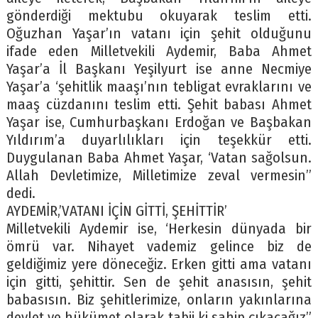
gönderdiği mektubu okuyarak teslim etti.
Oğuzhan Yaşar’ın vatanı için şehit olduğunu
ifade eden Milletvekili Aydemir, Baba Ahmet
Yaşar’a İl Başkanı Yeşilyurt ise anne Necmiye
Yaşar’a ‘şehitlik maaşı’nın tebligat evraklarını ve
maaş cüzdanını teslim etti. Şehit babası Ahmet
Yaşar ise, Cumhurbaşkanı Erdoğan ve Başbakan
Yıldırım’a duyarlılıkları için teşekkür etti.
Duygulanan Baba Ahmet Yaşar, ‘Vatan sağolsun.
Allah Devletimize, Milletimize zeval vermesin’’
dedi.
AYDEMİR,’VATANI İÇİN GİTTİ, ŞEHİTTİR’
Milletvekili Aydemir ise, ‘Herkesin dünyada bir
ömrü var. Nihayet vademiz gelince biz de
geldiğimiz yere döneceğiz. Erken gitti ama vatanı
için gitti, şehittir. Sen de şehit anasısın, şehit
babasısın. Biz şehitlerimize, onların yakınlarına
devlet ve hükümet olarak tabii ki sahip çıkacağız”