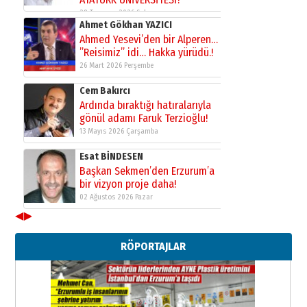
28 Temmuz 2026 Salı
Ahmet Gökhan YAZICI
Ahmed Yesevi’den bir Alperen…
”Reisimiz” idi… Hakka yürüdü.!
26 Mart 2026 Perşembe
Cem Bakırcı
Ardında bıraktığı hatıralarıyla
gönül adamı Faruk Terzioğlu!
13 Mayıs 2026 Çarşamba
Esat BİNDESEN
Başkan Sekmen’den Erzurum’a
bir vizyon proje daha!
02 Ağustos 2026 Pazar
◀
▶
Kadir SABUNCUOĞLU
Erzurumspor’un köşe taşları
RÖPORTAJLAR
29 Haziran 2026 Pazartesi
Kenan GÜLERCİ
Murat Şahsuvaroğlu ERKON’da