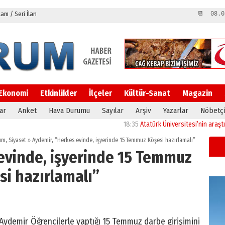
m / Seri İlan
📆 08.0
Ekonomi
Etkinlikler
İlçeler
Kültür-Sanat
Magazin
ar
Anket
Hava Durumu
Sayılar
Arşiv
Yazarlar
Nöbetçi
18:35
Atatürk Üniversitesi’nin araştırma alt
lum
,
Siyaset
»
Aydemir, “Herkes evinde, işyerinde 15 Temmuz Köşesi hazırlamalı”
evinde, işyerinde 15 Temmuz
si hazırlamalı”
 Aydemir Öğrencilerle yaptığı 15 Temmuz darbe girişimini