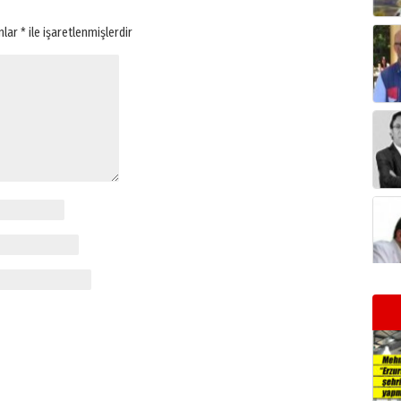
anlar
*
ile işaretlenmişlerdir