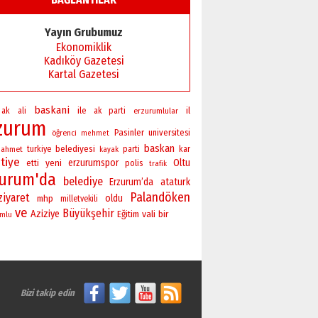
Yayın Grubumuz
Ekonomiklik
Kadıköy Gazetesi
Kartal Gazetesi
baskani
ile
il
ak
ali
ak parti
erzurumlular
zurum
Pasinler
universitesi
öğrenci
mehmet
baskan
belediyesi
ahmet
turkiye
parti
kar
kayak
tiye
yeni
erzurumspor
Oltu
polis
etti
trafik
zurum'da
belediye
Erzurum’da
ataturk
Palandöken
ziyaret
oldu
mhp
milletvekili
ve
Büyükşehir
Aziziye
vali
bir
Eğitim
umlu
Bizi takip edin