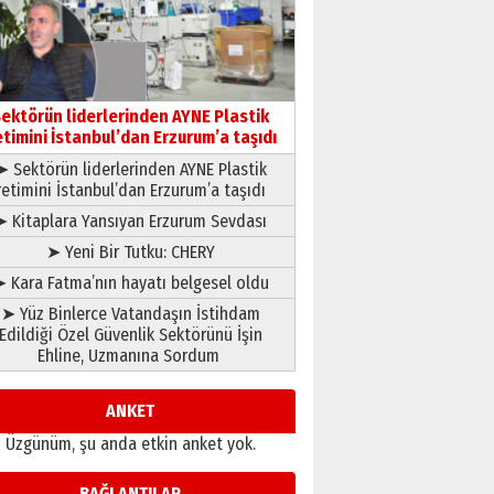
gönül adamı Faruk Terzioğlu!
13 Mayıs 2026 Çarşamba
Esat BİNDESEN
Başkan Sekmen’den Erzurum’a
bir vizyon proje daha!
ektörün liderlerinden AYNE Plastik
02 Ağustos 2026 Pazar
etimini İstanbul’dan Erzurum’a taşıdı
➤ Sektörün liderlerinden AYNE Plastik
retimini İstanbul’dan Erzurum’a taşıdı
➤ Kitaplara Yansıyan Erzurum Sevdası
➤ Yeni Bir Tutku: CHERY
 Kara Fatma’nın hayatı belgesel oldu
➤ Yüz Binlerce Vatandaşın İstihdam
Edildiği Özel Güvenlik Sektörünü İşin
Ehline, Uzmanına Sordum
ANKET
Üzgünüm, şu anda etkin anket yok.
BAĞLANTILAR