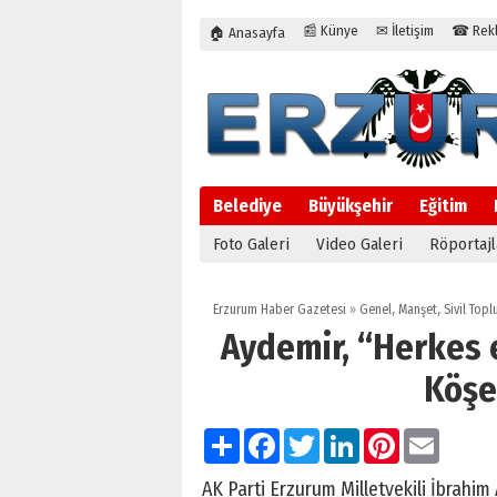
📰 Künye
✉ İletişim
☎ Rekla
🏠 Anasayfa
Belediye
Büyükşehir
Eğitim
Foto Galeri
Video Galeri
Röportajl
Erzurum Haber Gazetesi
»
Genel
,
Manşet
,
Sivil Top
Aydemir, “Herkes 
Köşe
Paylaş
Facebook
Twitter
LinkedIn
Pinterest
Email
AK Parti Erzurum Milletvekili İbrahim