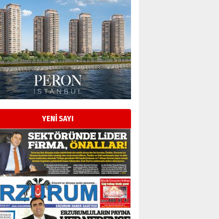
Esat BİNDESEN
Başkan Sekmen’den Erzurum’a
bir vizyon proje daha!
02 Ağustos 2026 Pazar
Kadir SABUNCUOĞLU
Erzurumspor’un köşe taşları
29 Haziran 2026 Pazartesi
YENİ SAYI
Kenan GÜLERCİ
Murat Şahsuvaroğlu ERKON’da
çıtayı yukarı taşırken,
yönetimdekiler aşağı
çekmemeli!
Orhan BOZKURT
17 Şubat 2026 Salı
Bir fotoğraf, bir şehir, bir
gazeteci… Dizginler kimin
elinde?
31 Mart 2026 Salı
A. Berhan Yılmaz