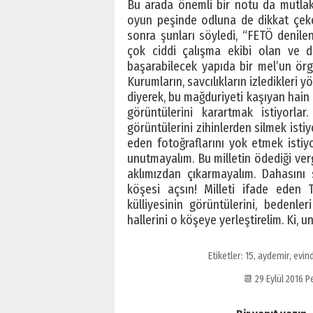
Bu arada önemli bir notu da mutlaka
oyun peşinde odluna de dikkat çeke
sonra şunları söyledi, “FETÖ denilen
çok ciddi çalışma ekibi olan ve d
başarabilecek yapıda bir mel’un örgü
Kurumların, savcılıkların izledikleri 
diyerek, bu mağduriyeti kaşıyan hain 
görüntülerini karartmak istiyorlar
görüntülerini zihinlerden silmek isti
eden fotoğraflarını yok etmek isti
unutmayalım. Bu milletin ödediği verg
aklımızdan çıkarmayalım. Dahasını
köşesi açsın! Milleti ifade eden 
külliyesinin görüntülerini, bedenle
hallerini o köşeye yerleştirelim. Ki, 
Etiketler:
15
,
aydemir
,
evin
📆 29 Eylül 2016