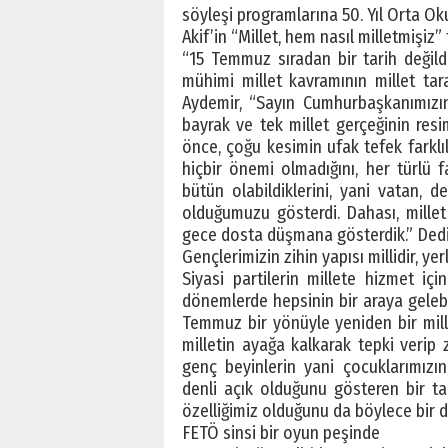
söyleşi programlarına 50. Yıl Orta Oku
Akif’in “Millet, hem nasıl milletmişiz
“15 Temmuz sıradan bir tarih değild
mühimi millet kavramının millet tar
Aydemir, “Sayın Cumhurbaşkanımızın h
bayrak ve tek millet gerçeğinin res
önce, çoğu kesimin ufak tefek farklılı
hiçbir önemi olmadığını, her türlü fa
bütün olabildiklerini, yani vatan, d
olduğumuzu gösterdi. Dahası, mille
gece dosta düşmana gösterdik.” Dedi
Gençlerimizin zihin yapısı millidir, yerl
Siyasi partilerin millete hizmet için
dönemlerde hepsinin bir araya gelebil
Temmuz bir yönüyle yeniden bir milli
milletin ayağa kalkarak tepki verip 
genç beyinlerin yani çocuklarımızın,
denli açık olduğunu gösteren bir t
özelliğimiz olduğunu da böylece bir d
FETÖ sinsi bir oyun peşinde