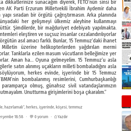
 dikkatlerinize sunacağım diyerek, FETÖ’nün sinsi bir
n AK Parti Erzurum Milletvekili İbrahim Aydemir daha
 yapı sıradan bir örgütü çağrıştırmasın. Arka planında
ünyadaki her gelişmeyi ülkemiz aleyhine kullanmayı
ttür. Şimdilerde, bir mağduriyet edebiyatı yapılmakta.
yöntemleri eleştiren ve suçsuz insanlar cezalandırılıyorlar
örgütün asıl amacı farklı. Bunlar, 15 Temmuz’daki ihanet
. Milletin üzerine helikopterlerden yağdırılan mermi
yorlar. Tanklarla ezilen masum vücutların belleğimize yer
yorlar. Aman ha… Oyuna gelmeyelim. 15 Temmuz’u asla
ilerle satın alınmış uçakların milleti bombaladığını asla
 söylüyorum, herkes evinde, işyerinde bir 15 Temmuz
TBMM’nin bombalanmış resimlerini, Cumhurbaşkanlığı
ri paramparça olmuş, günahsız sivil vatandaşlarımızın
unutmayalım. Unutturma girişimlerini boşa çıkaralım.”
de
,
hazırlamalı”
,
herkes
,
işyerinde
,
köşesi
,
temmuz
 Perşembe 18:58 · 💬 0 yorum ·
⎙ Yazdır