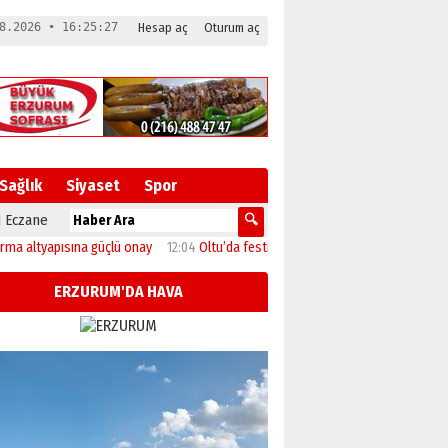
8.2026 • 16:25:28
Hesap aç
Oturum aç
Sağlık
Siyaset
Spor
 Eczane
yapısına güçlü onay
12:04
Oltu’da festival coşkusu konserle zirveye ulaştı
1
ERZURUM'DA HAVA