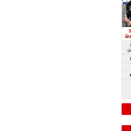
S
ür
ü
➤