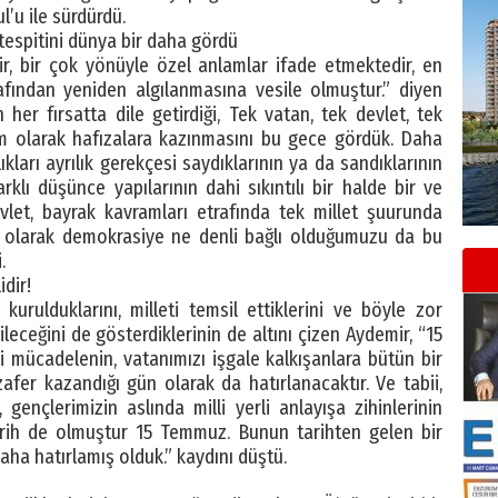
l’u ile sürdürdü.
” tespitini dünya bir daha gördü
ir, bir çok yönüyle özel anlamlar ifade etmektedir, en
afından yeniden algılanmasına vesile olmuştur.” diyen
er fırsatta dile getirdiği, Tek vatan, tek devlet, tek
im olarak hafızalara kazınmasını bu gece gördük. Daha
kları ayrılık gerekçesi saydıklarının ya da sandıklarının
rklı düşünce yapılarının dahi sıkıntılı bir halde bir ve
evlet, bayrak kavramları etrafında tek millet şuurunda
t olarak demokrasiye ne denli bağlı olduğumuzu da bu
.
idir!
 kurulduklarını, milleti temsil ettiklerini ve böyle zor
eceğini de gösterdiklerinin de altını çizen Aydemir, “15
 mücadelenin, vatanımızı işgale kalkışanlara bütün bir
zafer kazandığı gün olarak da hatırlanacaktır. Ve tabii,
 gençlerimizin aslında milli yerli anlayışa zihinlerinin
arih de olmuştur 15 Temmuz. Bunun tarihten gelen bir
aha hatırlamış olduk.” kaydını düştü.