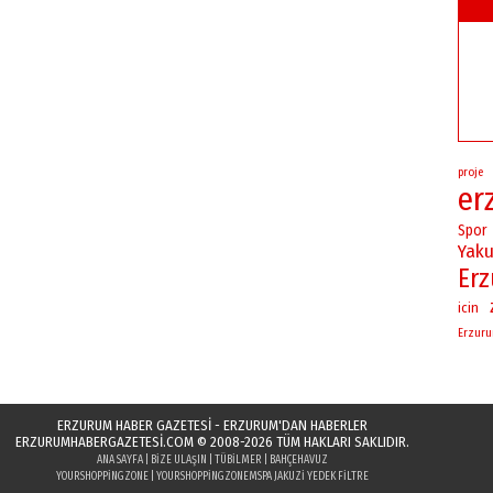
proje
er
Spor
Yaku
Er
icin
Erzur
ERZURUM HABER GAZETESİ - ERZURUM'DAN HABERLER
ERZURUMHABERGAZETESI.COM
© 2008-2026 TÜM HAKLARI SAKLIDIR.
ANA SAYFA
|
BIZE ULAŞIN
|
TÜBILMER
|
BAHÇEHAVUZ
YOURSHOPPINGZONE
|
YOURSHOPPINGZONE
MSPA JAKUZI YEDEK FILTRE