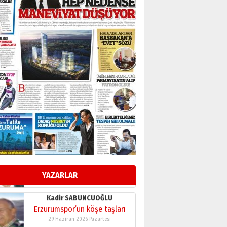
BİR BÖLÜM DEĞİL, BİR ÖMÜR
SEÇİYORSUNUZ… “NEDEN
ATATÜRK ÜNİVERSİTESİ?”
28 Temmuz 2026 Salı
Ahmet Gökhan YAZICI
Ahmed Yesevi’den bir
Alperen… ”Reisimiz” idi…
Hakka yürüdü.!
26 Mart 2026 Perşembe
Cem Bakırcı
Ardında bıraktığı hatıralarıyla
gönül adamı Faruk Terzioğlu!
13 Mayıs 2026 Çarşamba
Esat BİNDESEN
Başkan Sekmen’den Erzurum’a
bir vizyon proje daha!
YAZARLAR
02 Ağustos 2026 Pazar
Kadir SABUNCUOĞLU
Erzurumspor’un köşe taşları
29 Haziran 2026 Pazartesi