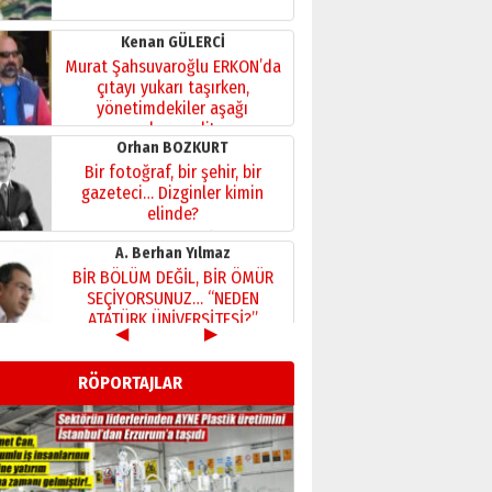
Kenan GÜLERCİ
Murat Şahsuvaroğlu ERKON’da
çıtayı yukarı taşırken,
yönetimdekiler aşağı
çekmemeli!
Orhan BOZKURT
17 Şubat 2026 Salı
Bir fotoğraf, bir şehir, bir
gazeteci… Dizginler kimin
elinde?
31 Mart 2026 Salı
A. Berhan Yılmaz
BİR BÖLÜM DEĞİL, BİR ÖMÜR
SEÇİYORSUNUZ… “NEDEN
ATATÜRK ÜNİVERSİTESİ?”
28 Temmuz 2026 Salı
◀
▶
Ahmet Gökhan YAZICI
Ahmed Yesevi’den bir
RÖPORTAJLAR
Alperen… ”Reisimiz” idi…
Hakka yürüdü.!
26 Mart 2026 Perşembe
Cem Bakırcı
Ardında bıraktığı hatıralarıyla