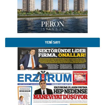
Başkan Sekmen’den Erzurum’a
bir vizyon proje daha!
02 Ağustos 2026 Pazar
Kadir SABUNCUOĞLU
Erzurumspor’un köşe taşları
29 Haziran 2026 Pazartesi
YENİ SAYI
Kenan GÜLERCİ
Murat Şahsuvaroğlu ERKON’da
çıtayı yukarı taşırken,
yönetimdekiler aşağı
çekmemeli!
Orhan BOZKURT
17 Şubat 2026 Salı
Bir fotoğraf, bir şehir, bir
gazeteci… Dizginler kimin
elinde?
31 Mart 2026 Salı
A. Berhan Yılmaz
BİR BÖLÜM DEĞİL, BİR ÖMÜR
SEÇİYORSUNUZ… “NEDEN
ATATÜRK ÜNİVERSİTESİ?”