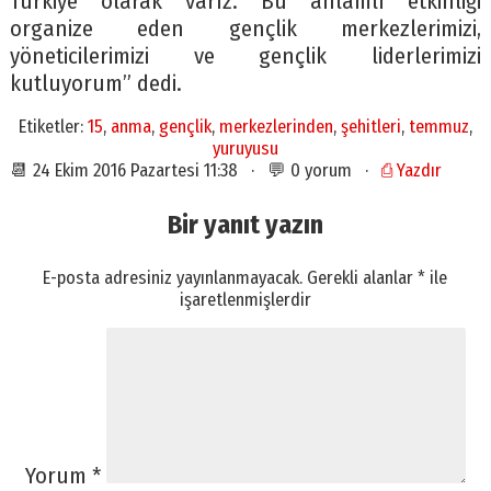
Türkiye olarak varız. Bu anlamlı etkinliği
organize eden gençlik merkezlerimizi,
yöneticilerimizi ve gençlik liderlerimizi
kutluyorum” dedi.
Etiketler:
15
,
anma
,
gençlik
,
merkezlerinden
,
şehitleri
,
temmuz
,
yuruyusu
📆 24 Ekim 2016 Pazartesi 11:38 · 💬 0 yorum ·
⎙ Yazdır
Bir yanıt yazın
E-posta adresiniz yayınlanmayacak.
Gerekli alanlar
*
ile
işaretlenmişlerdir
Yorum
*