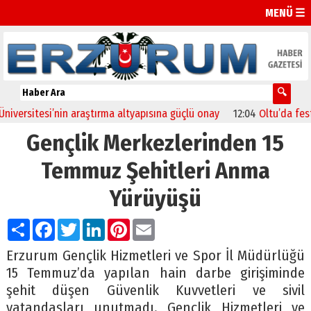
MENÜ ☰
rsitesi’nin araştırma altyapısına güçlü onay
12:04
Oltu’da festival
Gençlik Merkezlerinden 15
Temmuz Şehitleri Anma
Yürüyüşü
Paylaş
Facebook
Twitter
LinkedIn
Pinterest
Email
Erzurum Gençlik Hizmetleri ve Spor İl Müdürlüğü
15 Temmuz’da yapılan hain darbe girişiminde
şehit düşen Güvenlik Kuvvetleri ve sivil
vatandaşları unutmadı. Gençlik Hizmetleri ve