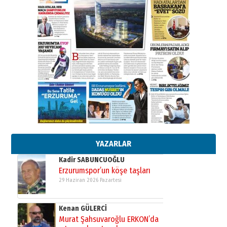
28 Temmuz 2026 Salı
Ahmet Gökhan YAZICI
Ahmed Yesevi’den bir Alperen…
”Reisimiz” idi… Hakka yürüdü.!
26 Mart 2026 Perşembe
Cem Bakırcı
Ardında bıraktığı hatıralarıyla
gönül adamı Faruk Terzioğlu!
13 Mayıs 2026 Çarşamba
Esat BİNDESEN
Başkan Sekmen’den Erzurum’a
bir vizyon proje daha!
02 Ağustos 2026 Pazar
YAZARLAR
Kadir SABUNCUOĞLU
Erzurumspor’un köşe taşları
29 Haziran 2026 Pazartesi
Kenan GÜLERCİ
Murat Şahsuvaroğlu ERKON’da