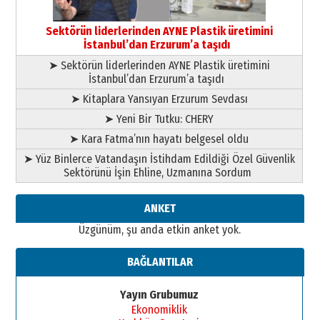
Başkan Sekmen’den Erzurum’a
bir vizyon proje daha!
Sektörün liderlerinden AYNE Plastik üretimini
02 Ağustos 2026 Pazar
İstanbul’dan Erzurum’a taşıdı
➤ Sektörün liderlerinden AYNE Plastik üretimini
İstanbul’dan Erzurum’a taşıdı
➤ Kitaplara Yansıyan Erzurum Sevdası
➤ Yeni Bir Tutku: CHERY
➤ Kara Fatma’nın hayatı belgesel oldu
➤ Yüz Binlerce Vatandaşın İstihdam Edildiği Özel Güvenlik
Sektörünü İşin Ehline, Uzmanına Sordum
ANKET
Üzgünüm, şu anda etkin anket yok.
BAĞLANTILAR
Yayın Grubumuz
Ekonomiklik