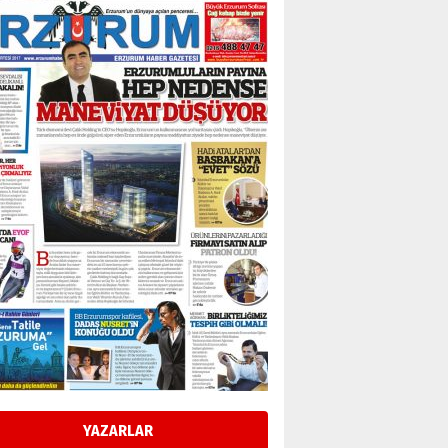
Esat BİNDESEN
Başkan Sekmen’den Erzurum’a
bir vizyon proje daha!
02 Ağustos 2026 Pazar
Kadir SABUNCUOĞLU
Erzurumspor’un köşe taşları
29 Haziran 2026 Pazartesi
Kenan GÜLERCİ
Murat Şahsuvaroğlu ERKON’da
çıtayı yukarı taşırken,
yönetimdekiler aşağı
çekmemeli!
Orhan BOZKURT
17 Şubat 2026 Salı
Bir fotoğraf, bir şehir, bir
gazeteci… Dizginler kimin
elinde?
YAZARLAR
31 Mart 2026 Salı