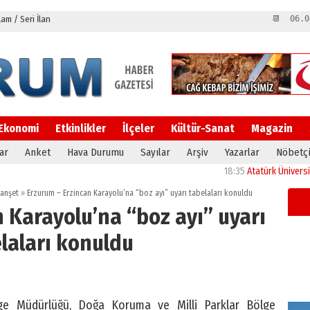
m / Seri İlan
📆 06.0
Ekonomi
Etkinlikler
İlçeler
Kültür-Sanat
Magazin
ar
Anket
Hava Durumu
Sayılar
Arşiv
Yazarlar
Nöbetçi
18:35
Atatürk Üniversitesi’nin
anşet
»
Erzurum – Erzincan Karayolu’na “boz ayı” uyarı tabelaları konuldu
 Karayolu’na “boz ayı” uyarı
laları konuldu
lge Müdürlüğü, Doğa Koruma ve Milli Parklar Bölge