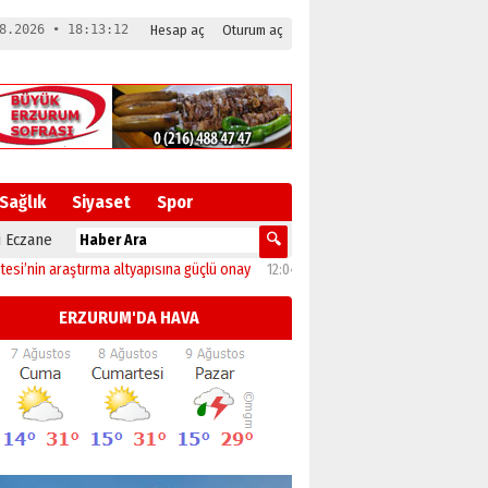
8.2026 • 18:13:13
Hesap aç
Oturum aç
Sağlık
Siyaset
Spor
 Eczane
 araştırma altyapısına güçlü onay
12:04
Oltu’da festival coşkusu konserle zirv
ERZURUM'DA HAVA