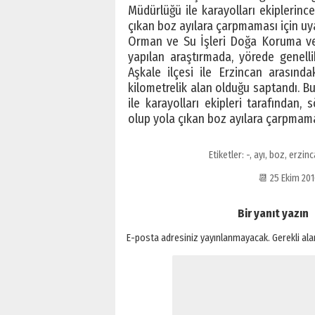
Müdürlüğü ile karayolları ekiplerinc
çıkan boz ayılara çarpmaması için uya
Orman ve Su İşleri Doğa Koruma ve 
yapılan araştırmada, yörede genelli
Aşkale ilçesi ile Erzincan arasınd
kilometrelik alan olduğu saptandı. Bu
ile karayolları ekipleri tarafından,
olup yola çıkan boz ayılara çarpmaması
Etiketler:
-
,
ayı
,
boz
,
erzinc
📆 25 Ekim 20
Bir yanıt yazın
E-posta adresiniz yayınlanmayacak.
Gerekli al