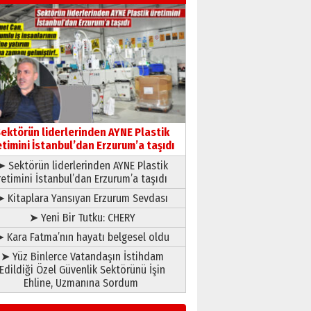
Kenan GÜLERCİ
Murat Şahsuvaroğlu ERKON’da
çıtayı yukarı taşırken,
yönetimdekiler aşağı
çekmemeli!
Orhan BOZKURT
17 Şubat 2026 Salı
Bir fotoğraf, bir şehir, bir
gazeteci… Dizginler kimin
ektörün liderlerinden AYNE Plastik
elinde?
etimini İstanbul’dan Erzurum’a taşıdı
31 Mart 2026 Salı
➤ Sektörün liderlerinden AYNE Plastik
A. Berhan Yılmaz
retimini İstanbul’dan Erzurum’a taşıdı
BİR BÖLÜM DEĞİL, BİR ÖMÜR
SEÇİYORSUNUZ… “NEDEN
➤ Kitaplara Yansıyan Erzurum Sevdası
ATATÜRK ÜNİVERSİTESİ?”
➤ Yeni Bir Tutku: CHERY
28 Temmuz 2026 Salı
Ahmet Gökhan YAZICI
 Kara Fatma’nın hayatı belgesel oldu
Ahmed Yesevi’den bir
➤ Yüz Binlerce Vatandaşın İstihdam
Alperen… ”Reisimiz” idi…
Edildiği Özel Güvenlik Sektörünü İşin
Hakka yürüdü.!
Ehline, Uzmanına Sordum
26 Mart 2026 Perşembe
Cem Bakırcı