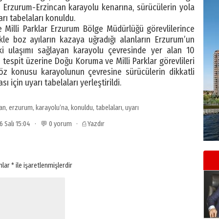
e Erzurum-Erzincan karayolu kenarına, sürücülerin yola
rı tabelaları konuldu.
Milli Parklar Erzurum Bölge Müdürlüğü görevlilerince
kle boz ayıların kazaya uğradığı alanların Erzurum’un
aki ulaşımı sağlayan karayolu çevresinde yer alan 10
 tespit üzerine Doğu Koruma ve Milli Parklar görevlileri
 söz konusu karayolunun çevresine sürücülerin dikkatli
 için uyarı tabelaları yerleştirildi.
an
,
erzurum
,
karayolu’na
,
konuldu
,
tabelaları
,
uyarı
16 Salı 15:04 · 💬 0 yorum ·
⎙ Yazdır
anlar
*
ile işaretlenmişlerdir