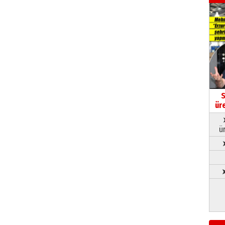
S
ür
ü
➤