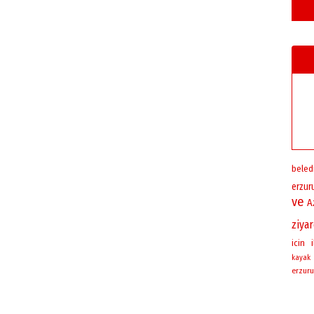
beled
erzu
ve
A
ziya
icin
i
kayak
erzuru