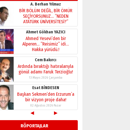
A. Berhan Yılmaz
BİR BÖLÜM DEĞİL, BİR ÖMÜR
SEÇİYORSUNUZ… “NEDEN
ATATÜRK ÜNİVERSİTESİ?”
28 Temmuz 2026 Salı
Ahmet Gökhan YAZICI
Ahmed Yesevi’den bir
Alperen… ”Reisimiz” idi…
Hakka yürüdü.!
26 Mart 2026 Perşembe
Cem Bakırcı
Ardında bıraktığı hatıralarıyla
gönül adamı Faruk Terzioğlu!
13 Mayıs 2026 Çarşamba
Esat BİNDESEN
Başkan Sekmen’den Erzurum’a
bir vizyon proje daha!
02 Ağustos 2026 Pazar
◀
▶
Kadir SABUNCUOĞLU
Erzurumspor’un köşe taşları
RÖPORTAJLAR
29 Haziran 2026 Pazartesi