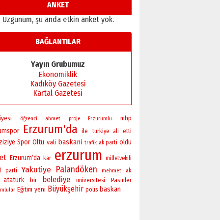
Ardında bıraktığı hatıralarıyla
ANKET
gönül adamı Faruk Terzioğlu!
Üzgünüm, şu anda etkin anket yok.
13 Mayıs 2026 Çarşamba
Esat BİNDESEN
BAĞLANTILAR
Başkan Sekmen’den Erzurum’a
bir vizyon proje daha!
Yayın Grubumuz
02 Ağustos 2026 Pazar
Ekonomiklik
Kadıköy Gazetesi
Kartal Gazetesi
iyesi
mhp
öğrenci
ahmet
proje
Erzurumlu
Erzurum'da
rumspor
ile
turkiye
ali
etti
baskani
ziziye
Spor
Oltu
vali
oldu
ak parti
trafik
erzurum
ret
Erzurum’da
kar
milletvekili
Palandöken
Yakutiye
l
parti
ak
mehmet
belediye
ataturk
bir
universitesi
Pasinler
Büyükşehir
baskan
yeni
Eğitim
polis
mlular