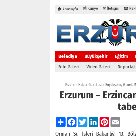
📰 Künye
✉ İletişim
☎ Rekla
🏠 Anasayfa
Belediye
Büyükşehir
Eğitim
Foto Galeri
Video Galeri
Röportajl
Erzurum Haber Gazetesi
»
Büyükşehir
,
Genel
,
M
Erzurum – Erzincan
tabe
Paylaş
Facebook
Twitter
LinkedIn
Pinterest
Email
Orman Su İşleri Bakanlığı 13. Bö