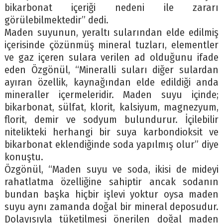
bikarbonat içeriği nedeni ile zararı
görülebilmektedir” dedi.
Maden suyunun, yeraltı sularından elde edilmiş
içerisinde çözünmüş mineral tuzları, elementler
ve gaz içeren sulara verilen ad olduğunu ifade
eden Özgönül, “Mineralli suları diğer sulardan
ayıran özellik, kaynağından elde edildiği anda
mineraller içermeleridir. Maden suyu içinde;
bikarbonat, sülfat, klorit, kalsiyum, magnezyum,
florit, demir ve sodyum bulundurur. İçilebilir
nitelikteki herhangi bir suya karbondioksit ve
bikarbonat eklendiğinde soda yapılmış olur” diye
konuştu.
Özgönül, “Maden suyu ve soda, ikisi de mideyi
rahatlatma özelliğine sahiptir ancak sodanın
bundan başka hiçbir işlevi yoktur oysa maden
suyu aynı zamanda doğal bir mineral deposudur.
Dolayısıyla tüketilmesi önerilen doğal maden