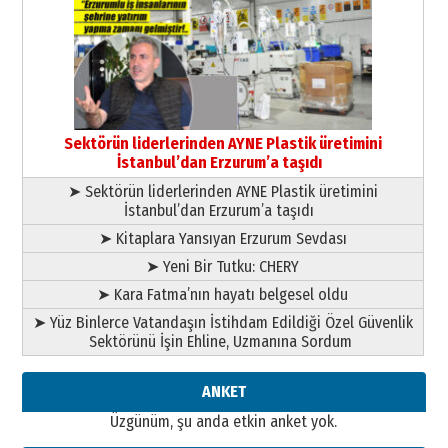
Murat Şahsuvaroğlu ERKON’da
çıtayı yukarı taşırken,
yönetimdekiler aşağı
çekmemeli!
Orhan BOZKURT
17 Şubat 2026 Salı
Bir fotoğraf, bir şehir, bir
gazeteci… Dizginler kimin
elinde?
Sektörün liderlerinden AYNE Plastik üretimini
31 Mart 2026 Salı
İstanbul’dan Erzurum’a taşıdı
A. Berhan Yılmaz
➤ Sektörün liderlerinden AYNE Plastik üretimini
BİR BÖLÜM DEĞİL, BİR ÖMÜR
İstanbul’dan Erzurum’a taşıdı
SEÇİYORSUNUZ… “NEDEN
ATATÜRK ÜNİVERSİTESİ?”
➤ Kitaplara Yansıyan Erzurum Sevdası
28 Temmuz 2026 Salı
➤ Yeni Bir Tutku: CHERY
Ahmet Gökhan YAZICI
Ahmed Yesevi’den bir Alperen…
➤ Kara Fatma’nın hayatı belgesel oldu
”Reisimiz” idi… Hakka yürüdü.!
➤ Yüz Binlerce Vatandaşın İstihdam Edildiği Özel Güvenlik
26 Mart 2026 Perşembe
Sektörünü İşin Ehline, Uzmanına Sordum
Cem Bakırcı
Ardında bıraktığı hatıralarıyla
ANKET
gönül adamı Faruk Terzioğlu!
Üzgünüm, şu anda etkin anket yok.
13 Mayıs 2026 Çarşamba