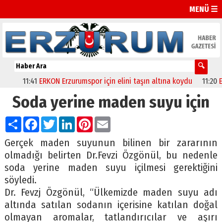
MENÜ ☰
11:41
ERKON Erzurumspor için elini taşın altına koydu
11:20
Erzur
Soda yerine maden suyu için
Paylaş
Facebook
Twitter
LinkedIn
Pinterest
Email
Gerçek maden suyunun bilinen bir zararının
olmadığı belirten Dr.Fevzi Özgönül, bu nedenle
soda yerine maden suyu içilmesi gerektiğini
söyledi.
Dr. Fevzj Özgönül, “Ülkemizde maden suyu adı
altında satılan sodanın içerisine katılan doğal
olmayan aromalar, tatlandırıcılar ve aşırı