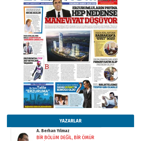
Esat BİNDESEN
TRT’NİN BÖLGEYE AÇILAN SESİ
09 Ağustos 2026 Pazar
Kadir SABUNCUOĞLU
Erzurumspor’un köşe taşları
29 Haziran 2026 Pazartesi
Kenan GÜLERCİ
Murat Şahsuvaroğlu ERKON’da
çıtayı yukarı taşırken,
yönetimdekiler aşağı
çekmemeli!
Orhan BOZKURT
17 Şubat 2026 Salı
Bir fotoğraf, bir şehir, bir
gazeteci… Dizginler kimin
elinde?
31 Mart 2026 Salı
YAZARLAR
A. Berhan Yılmaz
BİR BÖLÜM DEĞİL, BİR ÖMÜR
SEÇİYORSUNUZ… “NEDEN