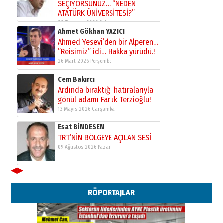
ATATÜRK ÜNİVERSİTESİ?”
28 Temmuz 2026 Salı
Ahmet Gökhan YAZICI
Ahmed Yesevi’den bir Alperen…
”Reisimiz” idi… Hakka yürüdü.!
26 Mart 2026 Perşembe
Cem Bakırcı
Ardında bıraktığı hatıralarıyla
gönül adamı Faruk Terzioğlu!
13 Mayıs 2026 Çarşamba
Esat BİNDESEN
TRT’NİN BÖLGEYE AÇILAN SESİ
09 Ağustos 2026 Pazar
Kadir SABUNCUOĞLU
◀
▶
Erzurumspor’un köşe taşları
29 Haziran 2026 Pazartesi
RÖPORTAJLAR
Kenan GÜLERCİ