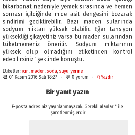
bikarbonat nedeniyle yemek sırasında ve hemen
sonrası içildiğinde mide asit dengesini bozarak
sindirimi geciktirebilir. Bazı maden sularında
sodyum miktarı yüksek olabilir. Eğer tansiyon
yüksekliği şikayetiniz varsa bu maden sularından
tüketmemeniz önerilir. Sodyum miktarının
yüksek olup olmadığını etiketinden kontrol
edebilirsiniz” şeklinde konuştu.
Etiketler:
icin
,
maden
,
soda
,
suyu
,
yerine
📆 01 Kasım 2016 Salı 18:27 · 💬 0 yorum ·
⎙ Yazdır
Bir yanıt yazın
E-posta adresiniz yayınlanmayacak.
Gerekli alanlar
*
ile
işaretlenmişlerdir