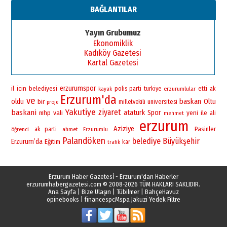
Esat BİNDESEN
BAĞLANTILAR
TRT’NİN BÖLGEYE AÇILAN SESİ
09 Ağustos 2026 Pazar
Yayın Grubumuz
Ekonomiklik
Kadıköy Gazetesi
Kartal Gazetesi
erzurumspor
il
icin
belediyesi
polis
parti
turkiye
erzurumlular
etti
ak
kayak
Erzurum'da
ve
baskan
oldu
bir
Oltu
universitesi
milletvekili
proje
Yakutiye
ziyaret
baskani
vali
ataturk
Spor
yeni
mhp
ile
ali
mehmet
erzurum
Aziziye
Pasinler
öğrenci
ak parti
ahmet
Erzurumlu
Palandöken
belediye
Büyükşehir
Erzurum’da
Eğitim
kar
trafik
Erzurum Haber Gazetesİ - Erzurum'dan Haberler
erzurumhabergazetesi.com
© 2008-2026 TÜM HAKLARI SAKLIDIR.
Ana Sayfa
|
Bize Ulaşın
|
Tübilmer
|
BahçeHavuz
opinebooks
|
financespc
Mspa Jakuzi Yedek Filtre