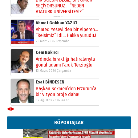
SEÇİYORSUNUZ… “NEDEN
ATATÜRK ÜNİVERSİTESİ?”
28 Temmuz 2026 Salı
Ahmet Gökhan YAZICI
Ahmed Yesevi’den bir Alperen…
”Reisimiz” idi… Hakka yürüdü.!
26 Mart 2026 Perşembe
Cem Bakırcı
Ardında bıraktığı hatıralarıyla
gönül adamı Faruk Terzioğlu!
13 Mayıs 2026 Çarşamba
Esat BİNDESEN
Başkan Sekmen’den Erzurum’a
bir vizyon proje daha!
02 Ağustos 2026 Pazar
◀
▶
Kadir SABUNCUOĞLU
Erzurumspor’un köşe taşları
RÖPORTAJLAR
29 Haziran 2026 Pazartesi