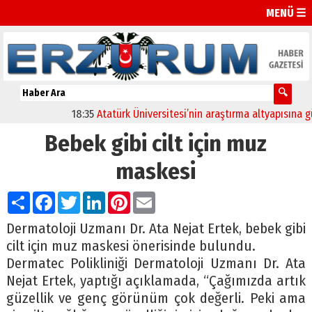
MENÜ ☰
18:35
Atatürk Üniversitesi’nin araştırma altyapısına güçl
Bebek gibi cilt için muz
maskesi
Paylaş
Facebook
Twitter
LinkedIn
Pinterest
Email
Dermatoloji Uzmanı Dr. Ata Nejat Ertek, bebek gibi
cilt için muz maskesi önerisinde bulundu.
Dermatec Polikliniği Dermatoloji Uzmanı Dr. Ata
Nejat Ertek, yaptığı açıklamada, “Çağımızda artık
güzellik ve genç görünüm çok değerli. Peki ama