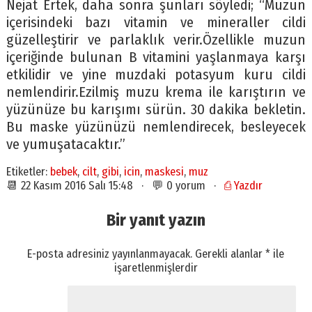
Nejat Ertek, daha sonra şunları söyledi; “Muzun
içerisindeki bazı vitamin ve mineraller cildi
güzelleştirir ve parlaklık verir.Özellikle muzun
içeriğinde bulunan B vitamini yaşlanmaya karşı
etkilidir ve yine muzdaki potasyum kuru cildi
nemlendirir.Ezilmiş muzu krema ile karıştırın ve
yüzünüze bu karışımı sürün. 30 dakika bekletin.
Bu maske yüzünüzü nemlendirecek, besleyecek
ve yumuşatacaktır.”
Etiketler:
bebek
,
cilt
,
gibi
,
icin
,
maskesi
,
muz
📆 22 Kasım 2016 Salı 15:48 · 💬 0 yorum ·
⎙ Yazdır
Bir yanıt yazın
E-posta adresiniz yayınlanmayacak.
Gerekli alanlar
*
ile
işaretlenmişlerdir