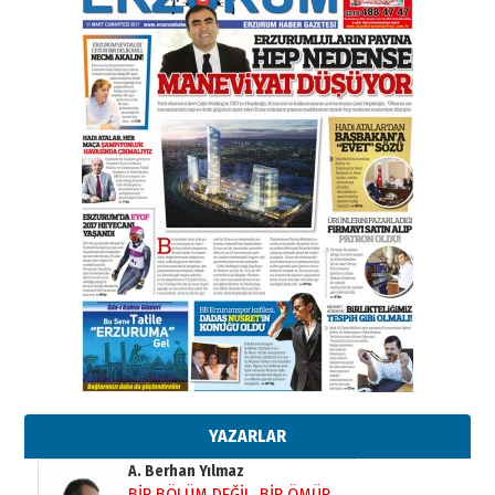
Esat BİNDESEN
Başkan Sekmen’den Erzurum’a
bir vizyon proje daha!
02 Ağustos 2026 Pazar
Kadir SABUNCUOĞLU
Erzurumspor’un köşe taşları
29 Haziran 2026 Pazartesi
Kenan GÜLERCİ
Murat Şahsuvaroğlu ERKON’da
çıtayı yukarı taşırken,
yönetimdekiler aşağı
çekmemeli!
Orhan BOZKURT
17 Şubat 2026 Salı
Bir fotoğraf, bir şehir, bir
gazeteci… Dizginler kimin
elinde?
YAZARLAR
31 Mart 2026 Salı
A. Berhan Yılmaz
BİR BÖLÜM DEĞİL, BİR ÖMÜR