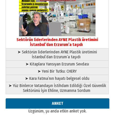
Kenan GÜLERCİ
Murat Şahsuvaroğlu ERKON’da
çıtayı yukarı taşırken,
yönetimdekiler aşağı
çekmemeli!
Orhan BOZKURT
17 Şubat 2026 Salı
Bir fotoğraf, bir şehir, bir
gazeteci… Dizginler kimin
Sektörün liderlerinden AYNE Plastik üretimini
elinde?
İstanbul’dan Erzurum’a taşıdı
31 Mart 2026 Salı
➤ Sektörün liderlerinden AYNE Plastik üretimini
A. Berhan Yılmaz
İstanbul’dan Erzurum’a taşıdı
BİR BÖLÜM DEĞİL, BİR ÖMÜR
SEÇİYORSUNUZ… “NEDEN
➤ Kitaplara Yansıyan Erzurum Sevdası
ATATÜRK ÜNİVERSİTESİ?”
➤ Yeni Bir Tutku: CHERY
28 Temmuz 2026 Salı
Ahmet Gökhan YAZICI
➤ Kara Fatma’nın hayatı belgesel oldu
Ahmed Yesevi’den bir Alperen…
➤ Yüz Binlerce Vatandaşın İstihdam Edildiği Özel Güvenlik
”Reisimiz” idi… Hakka yürüdü.!
Sektörünü İşin Ehline, Uzmanına Sordum
26 Mart 2026 Perşembe
Cem Bakırcı
ANKET
Ardında bıraktığı hatıralarıyla
Üzgünüm, şu anda etkin anket yok.
gönül adamı Faruk Terzioğlu!