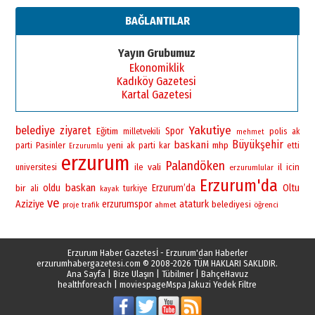
13 Mayıs 2026 Çarşamba
BAĞLANTILAR
Esat BİNDESEN
Başkan Sekmen’den Erzurum’a
Yayın Grubumuz
bir vizyon proje daha!
Ekonomiklik
02 Ağustos 2026 Pazar
Kadıköy Gazetesi
Kartal Gazetesi
Yakutiye
belediye
ziyaret
Spor
Eğitim
polis
milletvekili
ak
mehmet
Büyükşehir
baskani
yeni
Pasinler
mhp
parti
ak
parti
kar
etti
Erzurumlu
erzurum
Palandöken
vali
universitesi
ile
il
icin
erzurumlular
Erzurum'da
baskan
bir
oldu
Erzurum’da
Oltu
ali
turkiye
kayak
ve
Aziziye
erzurumspor
ataturk
belediyesi
ahmet
öğrenci
proje
trafik
Erzurum Haber Gazetesİ - Erzurum'dan Haberler
erzurumhabergazetesi.com
© 2008-2026 TÜM HAKLARI SAKLIDIR.
Ana Sayfa
|
Bize Ulaşın
|
Tübilmer
|
BahçeHavuz
healthforeach
|
moviespage
Mspa Jakuzi Yedek Filtre