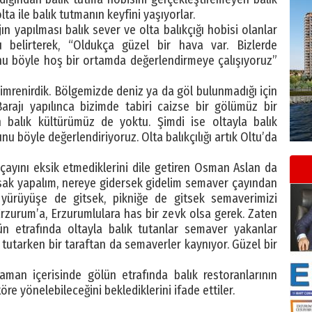
lta ile balık tutmanın keyfini yaşıyorlar.
ın yapılması balık sever ve olta balıkçığı hobisi olanlar
 belirterek, “Oldukça güzel bir hava var. Bizlerde
unu böyle hoş bir ortamda değerlendirmeye çalışıyoruz”
p imrenirdik. Bölgemizde deniz ya da göl bulunmadığı için
Barajı yapılınca bizimde tabiri caizse bir gölümüz bir
n balık kültürümüz de yoktu. Şimdi ise oltayla balık
nu böyle değerlendiriyoruz. Olta balıkçılığı artık Oltu’da
çayını eksik etmediklerini dile getiren Osman Aslan da
rsak yapalım, nereye gidersek gidelim semaver çayından
 yürüyüşe de gitsek, pikniğe de gitsek semaverimizi
rzurum’a, Erzurumlulara has bir zevk olsa gerek. Zaten
lün etrafında oltayla balık tutanlar semaver yakanlar
 tutarken bir taraftan da semaverler kaynıyor. Güzel bir
aman içerisinde gölün etrafında balık restoranlarının
öre yönelebileceğini beklediklerini ifade ettiler.