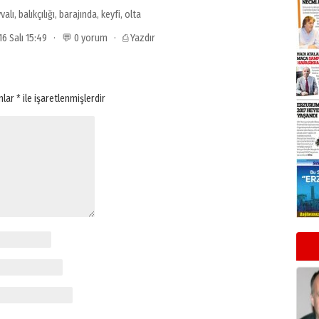
valı
,
balıkçılığı
,
barajında
,
keyfi
,
olta
016 Salı 15:49 · 💬 0 yorum ·
⎙ Yazdır
anlar
*
ile işaretlenmişlerdir