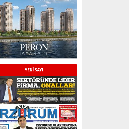
Esat BİNDESEN
Başkan Sekmen’den Erzurum’a
bir vizyon proje daha!
02 Ağustos 2026 Pazar
Kadir SABUNCUOĞLU
Erzurumspor’un köşe taşları
29 Haziran 2026 Pazartesi
YENİ SAYI
Kenan GÜLERCİ
Murat Şahsuvaroğlu ERKON’da
çıtayı yukarı taşırken,
yönetimdekiler aşağı
çekmemeli!
Orhan BOZKURT
17 Şubat 2026 Salı
Bir fotoğraf, bir şehir, bir
gazeteci… Dizginler kimin
elinde?
31 Mart 2026 Salı
A. Berhan Yılmaz