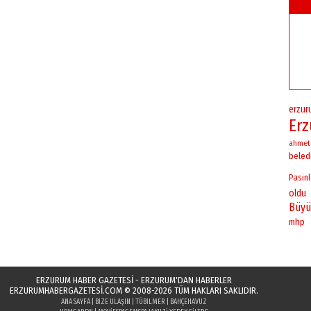
erzu
Er
ahmet
beled
Pasinl
oldu
Büyü
mhp
ERZURUM HABER GAZETESİ - ERZURUM'DAN HABERLER
ERZURUMHABERGAZETESI.COM
© 2008-2026 TÜM HAKLARI SAKLIDIR.
ANA SAYFA
|
BIZE ULAŞIN
|
TÜBILMER
|
BAHÇEHAVUZ