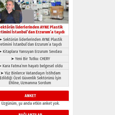
gönül adamı Faruk Terzioğlu!
13 Mayıs 2026 Çarşamba
Esat BİNDESEN
Başkan Sekmen’den Erzurum’a
bir vizyon proje daha!
ektörün liderlerinden AYNE Plastik
02 Ağustos 2026 Pazar
etimini İstanbul’dan Erzurum’a taşıdı
➤ Sektörün liderlerinden AYNE Plastik
retimini İstanbul’dan Erzurum’a taşıdı
➤ Kitaplara Yansıyan Erzurum Sevdası
➤ Yeni Bir Tutku: CHERY
 Kara Fatma’nın hayatı belgesel oldu
➤ Yüz Binlerce Vatandaşın İstihdam
Edildiği Özel Güvenlik Sektörünü İşin
Ehline, Uzmanına Sordum
ANKET
Üzgünüm, şu anda etkin anket yok.
BAĞLANTILAR