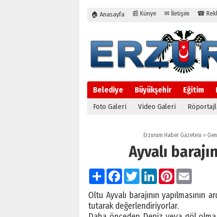
📰 Künye
✉ İletişim
☎ Rekla
🏠 Anasayfa
Belediye
Büyükşehir
Eğitim
Foto Galeri
Video Galeri
Röportajl
Erzurum Haber Gazetesi
»
Gen
Ayvalı barajın
Paylaş
Facebook
Twitter
LinkedIn
Pinterest
Email
Oltu Ayvalı barajının yapılmasının ar
tutarak değerlendiriyorlar.
Daha önceden Deniz veya göl olmadı