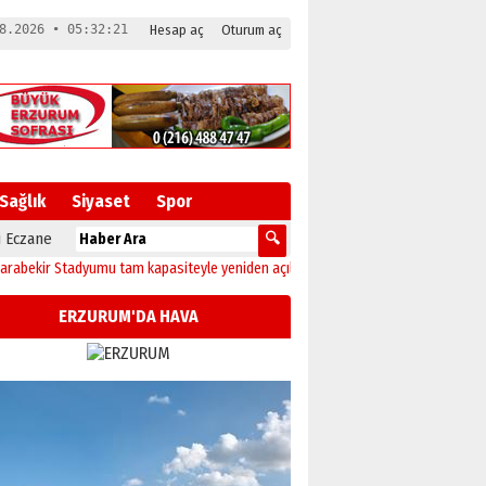
8.2026 • 05:32:22
Hesap aç
Oturum aç
Sağlık
Siyaset
Spor
 Eczane
 Stadyumu tam kapasiteyle yeniden açılıyor!
23:10
Erzurum’da sağlıkçılar Gazz
ERZURUM'DA HAVA