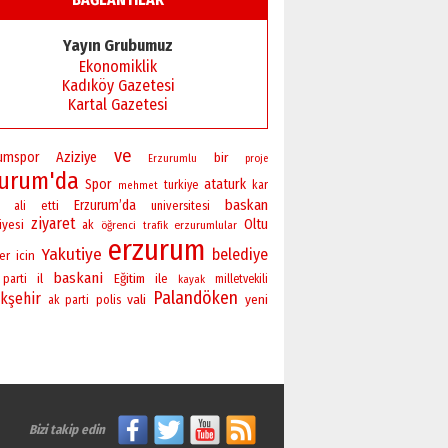
Yayın Grubumuz
Ekonomiklik
Kadıköy Gazetesi
Kartal Gazetesi
ve
rumspor
Aziziye
bir
Erzurumlu
proje
zurum'da
Spor
ataturk
turkiye
kar
mehmet
baskan
Erzurum’da
universitesi
ali
etti
ziyaret
Oltu
iyesi
ak
öğrenci
erzurumlular
trafik
erzurum
Yakutiye
belediye
er
icin
baskani
il
Eğitim
ile
parti
milletvekili
kayak
Palandöken
kşehir
vali
yeni
polis
ak parti
Bizi takip edin