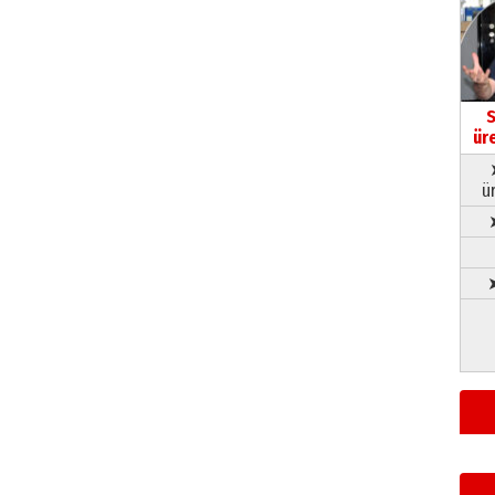
S
ür
ü
➤