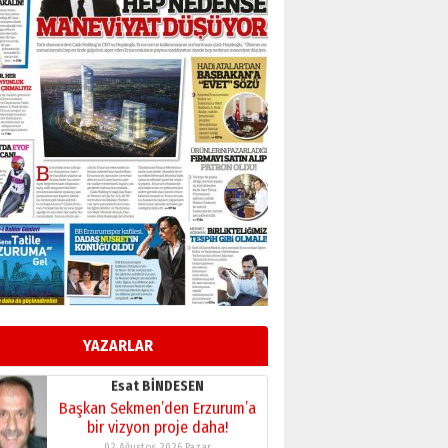
BİR BÖLÜM DEĞİL, BİR ÖMÜR
SEÇİYORSUNUZ… “NEDEN
ATATÜRK ÜNİVERSİTESİ?”
28 Temmuz 2026 Salı
Ahmet Gökhan YAZICI
Ahmed Yesevi’den bir
Alperen… ”Reisimiz” idi…
Hakka yürüdü.!
26 Mart 2026 Perşembe
Cem Bakırcı
Ardında bıraktığı hatıralarıyla
gönül adamı Faruk Terzioğlu!
13 Mayıs 2026 Çarşamba
Esat BİNDESEN
Başkan Sekmen’den Erzurum’a
bir vizyon proje daha!
YAZARLAR
02 Ağustos 2026 Pazar
Kadir SABUNCUOĞLU
Erzurumspor’un köşe taşları
29 Haziran 2026 Pazartesi