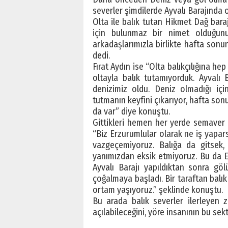
severler şimdilerde Ayvalı Barajında o
Olta ile balık tutan Hikmet Dağ baraj
için bulunmaz bir nimet olduğunu
arkadaşlarımızla birlikte hafta son
dedi.
Fırat Aydın ise “Olta balıkçılığına he
oltayla balık tutamıyorduk. Ayvalı 
denizimiz oldu. Deniz olmadığı içi
tutmanın keyfini çıkarıyor, hafta sonu
da var” diye konuştu.
Gittikleri hemen her yerde semaver 
“Biz Erzurumlular olarak ne iş yapa
vazgeçemiyoruz. Balığa da gitsek,
yanımızdan eksik etmiyoruz. Bu da E
Ayvalı Barajı yapıldıktan sonra gö
çoğalmaya başladı. Bir taraftan balık
ortam yaşıyoruz.” şeklinde konuştu.
Bu arada balık severler ilerleyen z
açılabileceğini, yöre insanının bu sekt