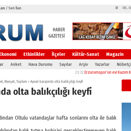
m / Seri İlan
📆 06.0
Ekonomi
Etkinlikler
İlçeler
Kültür-Sanat
Magazin
ar
Anket
Hava Durumu
Sayılar
Arşiv
Yazarlar
Nöbetçi
23:32
Erzurumspor’un evi Kazım Karabekir
el
,
Manşet
,
Toplum
»
Ayvalı barajında olta balıkçılığı keyfi
da olta balıkçılığı keyfi
dından Oltulu vatandaşlar hafta sonlarını olta ile balık
ğından balık tutma hobisini gerçekleştiremeyen balık