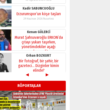
Kenan GÜLERCİ
Murat Şahsuvaroğlu ERKON’da
çıtayı yukarı taşırken,
yönetimdekiler aşağı
çekmemeli!
Orhan BOZKURT
17 Şubat 2026 Salı
Bir fotoğraf, bir şehir, bir
gazeteci… Dizginler kimin
elinde?
31 Mart 2026 Salı
A. Berhan Yılmaz
BİR BÖLÜM DEĞİL, BİR ÖMÜR
SEÇİYORSUNUZ… “NEDEN
ATATÜRK ÜNİVERSİTESİ?”
28 Temmuz 2026 Salı
◀
▶
Ahmet Gökhan YAZICI
Ahmed Yesevi’den bir
RÖPORTAJLAR
Alperen… ”Reisimiz” idi…
Hakka yürüdü.!
26 Mart 2026 Perşembe
Cem Bakırcı
Ardında bıraktığı hatıralarıyla