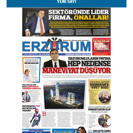
YENİ SAYI
Kenan GÜLERCİ
Murat Şahsuvaroğlu ERKON’da
çıtayı yukarı taşırken,
yönetimdekiler aşağı
çekmemeli!
Orhan BOZKURT
17 Şubat 2026 Salı
Bir fotoğraf, bir şehir, bir
gazeteci… Dizginler kimin
elinde?
31 Mart 2026 Salı
A. Berhan Yılmaz
BİR BÖLÜM DEĞİL, BİR ÖMÜR
SEÇİYORSUNUZ… “NEDEN
ATATÜRK ÜNİVERSİTESİ?”
28 Temmuz 2026 Salı
Ahmet Gökhan YAZICI
Ahmed Yesevi’den bir Alperen…
”Reisimiz” idi… Hakka yürüdü.!
26 Mart 2026 Perşembe
Cem Bakırcı
Ardında bıraktığı hatıralarıyla
gönül adamı Faruk Terzioğlu!