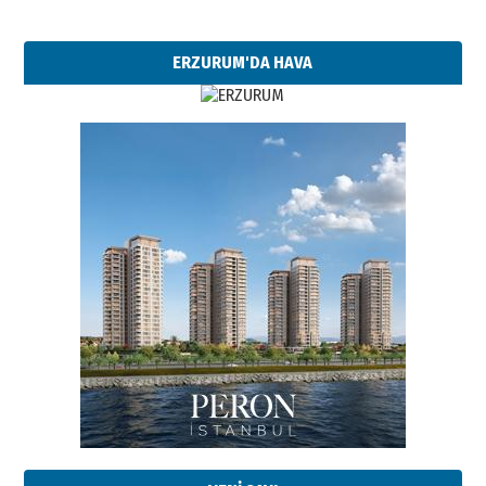
ERZURUM'DA HAVA
Esat BİNDESEN
Başkan Sekmen’den Erzurum’a
bir vizyon proje daha!
02 Ağustos 2026 Pazar
Kadir SABUNCUOĞLU
Erzurumspor’un köşe taşları
29 Haziran 2026 Pazartesi