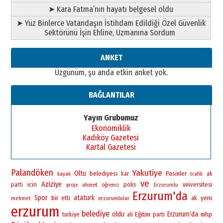
➤ Kara Fatma’nın hayatı belgesel oldu
➤ Yüz Binlerce Vatandaşın İstihdam Edildiği Özel Güvenlik
Sektörünü İşin Ehline, Uzmanına Sordum
ANKET
Üzgünüm, şu anda etkin anket yok.
BAĞLANTILAR
Yayın Grubumuz
Ekonomiklik
Kadıköy Gazetesi
Kartal Gazetesi
Palandöken
Yakutiye
Oltu
belediyesi
Pasinler
kar
ak
kayak
trafik
ve
Aziziye
icin
polis
universitesi
parti
ahmet
öğrenci
proje
Erzurumlu
Erzurum'da
Spor
bir
ataturk
yeni
etti
erzurumlular
ak
mehmet
erzurum
belediye
oldu
Erzurum’da
Eğitim
mhp
turkiye
ali
parti