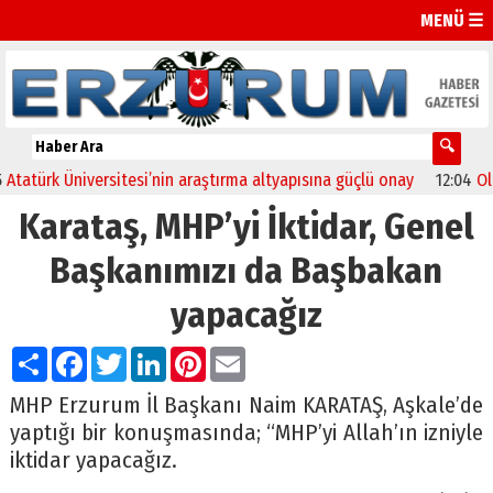
MENÜ ☰
türk Üniversitesi’nin araştırma altyapısına güçlü onay
12:04
Oltu’da
Karataş, MHP’yi İktidar, Genel
Başkanımızı da Başbakan
yapacağız
Paylaş
Facebook
Twitter
LinkedIn
Pinterest
Email
MHP Erzurum İl Başkanı Naim KARATAŞ, Aşkale’de
yaptığı bir konuşmasında; “MHP’yi Allah’ın izniyle
iktidar yapacağız.