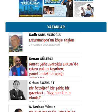
13 Mayıs 2026 Çarşamba
Esat BİNDESEN
Başkan Sekmen’den Erzurum’a
bir vizyon proje daha!
02 Ağustos 2026 Pazar
YAZARLAR
Kadir SABUNCUOĞLU
Erzurumspor’un köşe taşları
29 Haziran 2026 Pazartesi
Kenan GÜLERCİ
Murat Şahsuvaroğlu ERKON’da
çıtayı yukarı taşırken,
yönetimdekiler aşağı
çekmemeli!
Orhan BOZKURT
17 Şubat 2026 Salı
Bir fotoğraf, bir şehir, bir
gazeteci… Dizginler kimin
elinde?
31 Mart 2026 Salı
A. Berhan Yılmaz