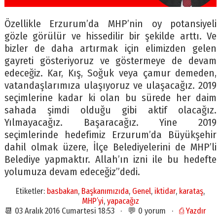
Özellikle Erzurum’da MHP’nin oy potansiyeli
gözle görülür ve hissedilir bir şekilde arttı. Ve
bizler de daha artırmak için elimizden gelen
gayreti gösteriyoruz ve göstermeye de devam
edeceğiz. Kar, Kış, Soğuk veya çamur demeden,
vatandaşlarımıza ulaşıyoruz ve ulaşacağız. 2019
seçimlerine kadar ki olan bu sürede her daim
sahada şimdi olduğu gibi aktif olacağız.
Yılmayacağız. Başaracağız. Yine 2019
seçimlerinde hedefimiz Erzurum’da Büyükşehir
dahil olmak üzere, İlçe Belediyelerini de MHP’li
Belediye yapmaktır. Allah’ın izni ile bu hedefte
yolumuza devam edeceğiz”dedi.
Etiketler:
basbakan
,
Başkanımızıda
,
Genel
,
iktidar
,
karataş
,
MHP’yi
,
yapacağız
📆 03 Aralık 2016 Cumartesi 18:53 · 💬 0 yorum ·
⎙ Yazdır