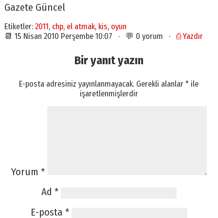
Gazete Güncel
Etiketler:
2011
,
chp
,
el atmak
,
kis
,
oyun
📆 15 Nisan 2010 Perşembe 10:07 · 💬 0 yorum ·
⎙ Yazdır
Bir yanıt yazın
E-posta adresiniz yayınlanmayacak.
Gerekli alanlar
*
ile
işaretlenmişlerdir
Yorum
*
Ad
*
E-posta
*