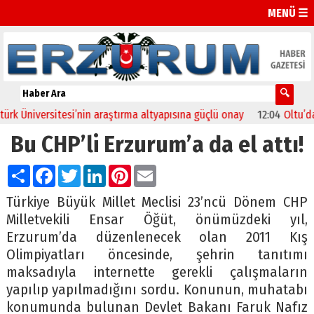
MENÜ ☰
 Üniversitesi’nin araştırma altyapısına güçlü onay
12:04
Oltu’da fe
Bu CHP’li Erzurum’a da el attı!
Paylaş
Facebook
Twitter
LinkedIn
Pinterest
Email
Türkiye Büyük Millet Meclisi 23’ncü Dönem CHP
Milletvekili Ensar Öğüt, önümüzdeki yıl,
Erzurum’da düzenlenecek olan 2011 Kış
Olimpiyatları öncesinde, şehrin tanıtımı
maksadıyla internette gerekli çalışmaların
yapılıp yapılmadığını sordu. Konunun, muhatabı
konumunda bulunan Devlet Bakanı Faruk Nafız