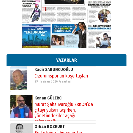
26 Mart 2026 Perşembe
Cem Bakırcı
Ardında bıraktığı hatıralarıyla
gönül adamı Faruk Terzioğlu!
13 Mayıs 2026 Çarşamba
Esat BİNDESEN
Başkan Sekmen’den Erzurum’a
bir vizyon proje daha!
02 Ağustos 2026 Pazar
YAZARLAR
Kadir SABUNCUOĞLU
Erzurumspor’un köşe taşları
29 Haziran 2026 Pazartesi
Kenan GÜLERCİ
Murat Şahsuvaroğlu ERKON’da
çıtayı yukarı taşırken,
yönetimdekiler aşağı
çekmemeli!
Orhan BOZKURT
17 Şubat 2026 Salı
Bir fotoğraf, bir şehir, bir