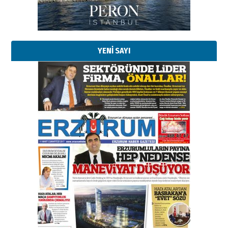
Kadir SABUNCUOĞLU
Erzurumspor’un köşe taşları
29 Haziran 2026 Pazartesi
YENİ SAYI
Kenan GÜLERCİ
Murat Şahsuvaroğlu ERKON’da
çıtayı yukarı taşırken,
yönetimdekiler aşağı
çekmemeli!
Orhan BOZKURT
17 Şubat 2026 Salı
Bir fotoğraf, bir şehir, bir
gazeteci… Dizginler kimin
elinde?
31 Mart 2026 Salı
A. Berhan Yılmaz
BİR BÖLÜM DEĞİL, BİR ÖMÜR
SEÇİYORSUNUZ… “NEDEN
ATATÜRK ÜNİVERSİTESİ?”
28 Temmuz 2026 Salı
Ahmet Gökhan YAZICI
Ahmed Yesevi’den bir Alperen…
”Reisimiz” idi… Hakka yürüdü.!