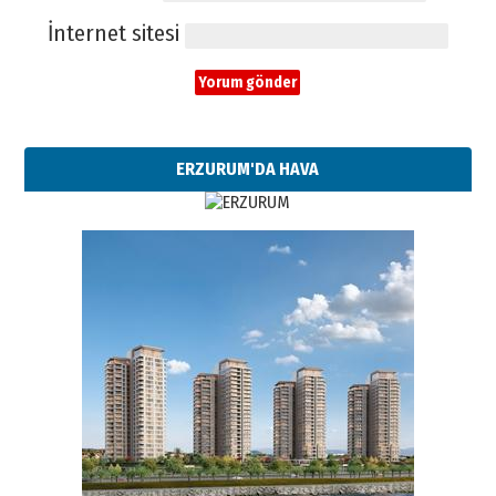
İnternet sitesi
ERZURUM'DA HAVA
Esat BİNDESEN
Başkan Sekmen’den Erzurum’a
bir vizyon proje daha!
02 Ağustos 2026 Pazar