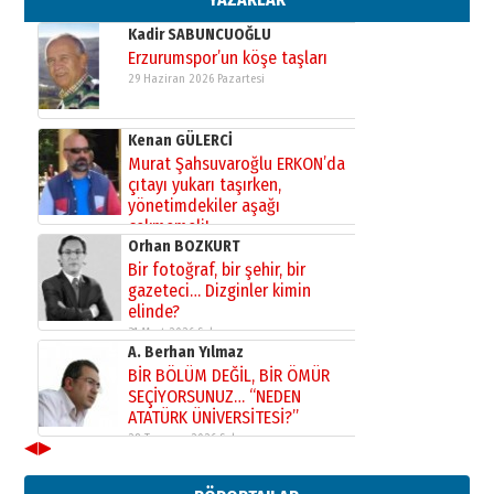
Kadir SABUNCUOĞLU
Erzurumspor’un köşe taşları
29 Haziran 2026 Pazartesi
Kenan GÜLERCİ
Murat Şahsuvaroğlu ERKON’da
çıtayı yukarı taşırken,
yönetimdekiler aşağı
çekmemeli!
Orhan BOZKURT
17 Şubat 2026 Salı
Bir fotoğraf, bir şehir, bir
gazeteci… Dizginler kimin
elinde?
31 Mart 2026 Salı
A. Berhan Yılmaz
BİR BÖLÜM DEĞİL, BİR ÖMÜR
SEÇİYORSUNUZ… “NEDEN
ATATÜRK ÜNİVERSİTESİ?”
28 Temmuz 2026 Salı
◀
▶
Ahmet Gökhan YAZICI
Ahmed Yesevi’den bir Alperen…