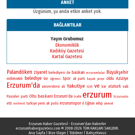
ANKET
Üzgünüm, şu anda etkin anket yok.
BAĞLANTILAR
Yayın Grubumuz
Ekonomiklik
Kadıköy Gazetesi
Kartal Gazetesi
Palandöken
ziyaret
Büyükşehir
baskan
belediyesi
ile
erzurumlular
belediye
bir
Spor
oldu
Aziziye
milletvekili
öğrenci
ak parti
kayak
proje
Erzurum'da
ve
Yakutiye
ataturk
vali
universitesi
icin
ali
kar
erzurum
baskani
Oltu
Erzurum’da
Pasinler
parti
trafik
Erzurumlu
yeni
erzurumspor
polis
il
Eğitim
mhp
etti
turkiye
ak
ahmet
mehmet
Erzurum Haber Gazetesİ - Erzurum'dan Haberler
erzurumhabergazetesi.com
© 2008-2026 TÜM HAKLARI SAKLIDIR.
Ana Sayfa
|
Bize Ulaşın
|
Tübilmer
|
BahçeHavuz