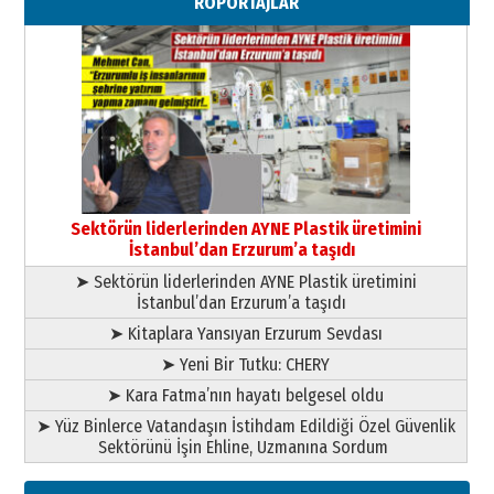
RÖPORTAJLAR
”Reisimiz” idi… Hakka yürüdü.!
26 Mart 2026 Perşembe
Cem Bakırcı
Ardında bıraktığı hatıralarıyla
gönül adamı Faruk Terzioğlu!
13 Mayıs 2026 Çarşamba
Esat BİNDESEN
Başkan Sekmen’den Erzurum’a
bir vizyon proje daha!
Sektörün liderlerinden AYNE Plastik üretimini
02 Ağustos 2026 Pazar
İstanbul’dan Erzurum’a taşıdı
➤ Sektörün liderlerinden AYNE Plastik üretimini
İstanbul’dan Erzurum’a taşıdı
➤ Kitaplara Yansıyan Erzurum Sevdası
➤ Yeni Bir Tutku: CHERY
➤ Kara Fatma’nın hayatı belgesel oldu
➤ Yüz Binlerce Vatandaşın İstihdam Edildiği Özel Güvenlik
Sektörünü İşin Ehline, Uzmanına Sordum