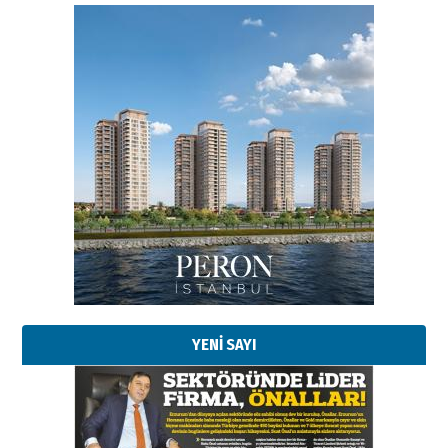
Esat BİNDESEN
Başkan Sekmen’den Erzurum’a
bir vizyon proje daha!
02 Ağustos 2026 Pazar
Kadir SABUNCUOĞLU
Erzurumspor’un köşe taşları
29 Haziran 2026 Pazartesi
YENİ SAYI
Kenan GÜLERCİ
Murat Şahsuvaroğlu ERKON’da
çıtayı yukarı taşırken,
yönetimdekiler aşağı
çekmemeli!
Orhan BOZKURT