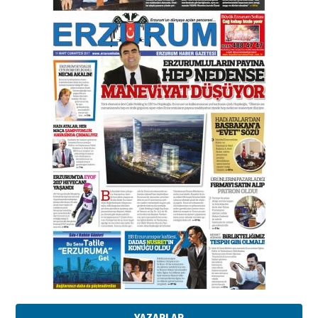
17 Şubat 2026 Salı
Bir fotoğraf, bir şehir, bir
gazeteci… Dizginler kimin
elinde?
31 Mart 2026 Salı
A. Berhan Yılmaz
BİR BÖLÜM DEĞİL, BİR ÖMÜR
SEÇİYORSUNUZ… “NEDEN
ATATÜRK ÜNİVERSİTESİ?”
28 Temmuz 2026 Salı
Ahmet Gökhan YAZICI
Ahmed Yesevi’den bir Alperen…
”Reisimiz” idi… Hakka yürüdü.!
26 Mart 2026 Perşembe
Cem Bakırcı
Ardında bıraktığı hatıralarıyla
gönül adamı Faruk Terzioğlu!
13 Mayıs 2026 Çarşamba
Esat BİNDESEN
Başkan Sekmen’den Erzurum’a
bir vizyon proje daha!
02 Ağustos 2026 Pazar
YAZARLAR