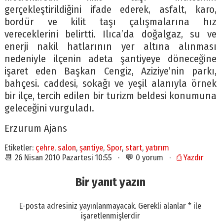
gerçekleştirildiğini ifade ederek, asfalt, karo,
bordür ve kilit taşı çalışmalarına hız
vereceklerini belirtti. Ilıca’da doğalgaz, su ve
enerji nakil hatlarının yer altına alınması
nedeniyle ilçenin adeta şantiyeye döneceğine
işaret eden Başkan Cengiz, Aziziye’nin parkı,
bahçesi. caddesi, sokağı ve yeşil alanıyla örnek
bir ilçe, tercih edilen bir turizm beldesi konumuna
geleceğini vurguladı.
Erzurum Ajans
Etiketler:
çehre
,
salon
,
şantiye
,
Spor
,
start
,
yatırım
📆 26 Nisan 2010 Pazartesi 10:55 · 💬 0 yorum ·
⎙ Yazdır
Bir yanıt yazın
E-posta adresiniz yayınlanmayacak.
Gerekli alanlar
*
ile
işaretlenmişlerdir