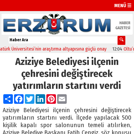
MENÜ ☰
Üniversitesi’nin araştırma altyapısına güçlü onay
12:04
Oltu’da fes
Aziziye Belediyesi ilçenin
çehresini değiştirecek
yatırımların startını verdi
Paylaş
Facebook
Twitter
LinkedIn
Pinterest
Email
Aziziye Belediyesi ilçenin çehresini değiştirecek
yatırımların startını verdi. İlçede yapılacak 500
kişilik kapalı spor salonunun temeli atılırken,
Aziziye Belediye Başkanı Fatih Cengiz, söz konusu