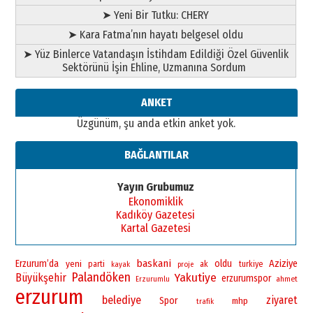
➤ Yeni Bir Tutku: CHERY
➤ Kara Fatma’nın hayatı belgesel oldu
➤ Yüz Binlerce Vatandaşın İstihdam Edildiği Özel Güvenlik
Sektörünü İşin Ehline, Uzmanına Sordum
ANKET
Üzgünüm, şu anda etkin anket yok.
BAĞLANTILAR
Yayın Grubumuz
Ekonomiklik
Kadıköy Gazetesi
Kartal Gazetesi
baskani
Erzurum’da
yeni
oldu
Aziziye
parti
ak
turkiye
kayak
proje
Palandöken
Yakutiye
Büyükşehir
erzurumspor
ahmet
Erzurumlu
erzurum
belediye
ziyaret
Spor
mhp
trafik