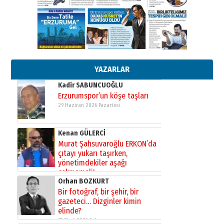
gönül adamı Faruk Terzioğlu!
13 Mayıs 2026 Çarşamba
Esat BİNDESEN
Başkan Sekmen’den Erzurum’a
bir vizyon proje daha!
02 Ağustos 2026 Pazar
YAZARLAR
Kadir SABUNCUOĞLU
Erzurumspor’un köşe taşları
29 Haziran 2026 Pazartesi
Kenan GÜLERCİ
Murat Şahsuvaroğlu ERKON’da
çıtayı yukarı taşırken,
yönetimdekiler aşağı
çekmemeli!
Orhan BOZKURT
17 Şubat 2026 Salı
Bir fotoğraf, bir şehir, bir
gazeteci… Dizginler kimin
elinde?
31 Mart 2026 Salı