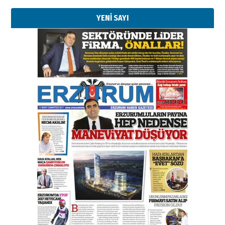
YENİ SAYI
Kenan GÜLERCİ
Murat Şahsuvaroğlu ERKON’da
çıtayı yukarı taşırken,
yönetimdekiler aşağı
çekmemeli!
Orhan BOZKURT
17 Şubat 2026 Salı
Bir fotoğraf, bir şehir, bir
gazeteci… Dizginler kimin
elinde?
31 Mart 2026 Salı
A. Berhan Yılmaz
BİR BÖLÜM DEĞİL, BİR ÖMÜR
SEÇİYORSUNUZ… “NEDEN
ATATÜRK ÜNİVERSİTESİ?”
28 Temmuz 2026 Salı
Ahmet Gökhan YAZICI
Ahmed Yesevi’den bir Alperen…
”Reisimiz” idi… Hakka yürüdü.!
26 Mart 2026 Perşembe
Cem Bakırcı
Ardında bıraktığı hatıralarıyla