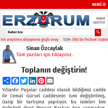
MENÜ ☰
araştırma altyapısına güçlü onay
12:04
Oltu’da festival coşkusu kon
Sinan Özcaylak
Tüm yazıları için tıklayınız.
Toplanın değiştirin!
Paylaş
Facebook
Twitter
LinkedIn
Pinterest
Email
Yıllardır Paşalar caddesi olarak bildiğimiz cadde
ile Cemal Gürsel caddesinin ismi değiştirilmiş.
Garip bir tartışma yapılıyor, bu isimleri kim
değiştirdi diye? Mevcut Başkan ben yapmadım,