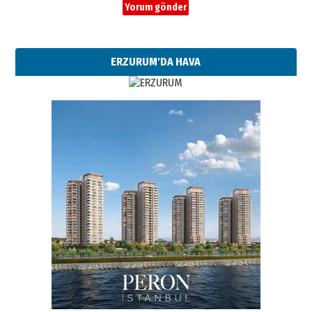
ERZURUM'DA HAVA
Esat BİNDESEN
Başkan Sekmen’den Erzurum’a
bir vizyon proje daha!
02 Ağustos 2026 Pazar
Kadir SABUNCUOĞLU
Erzurumspor’un köşe taşları
29 Haziran 2026 Pazartesi