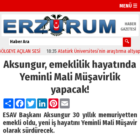
MENÜ ☰
E AÇILAN SESİ
18:35
Atatürk Üniversitesi’nin araştırma altyapısına
Aksungur, emeklilik hayatında
Yeminli Mali Müşavirlik
yapacak!
Paylaş
Facebook
Twitter
LinkedIn
Pinterest
Email
ESAV Başkanı Aksungur 30 yıllık memuriyetten
emekli oldu, yeni iş hayatını Yeminli Mali Müşavir
olarak sürdürecek.