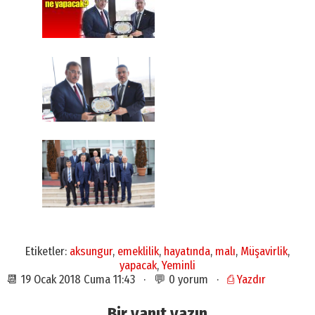
Etiketler:
aksungur
,
emeklilik
,
hayatında
,
malı
,
Müşavirlik
,
yapacak
,
Yeminli
📆 19 Ocak 2018 Cuma 11:43 · 💬 0 yorum ·
⎙ Yazdır
Bir yanıt yazın