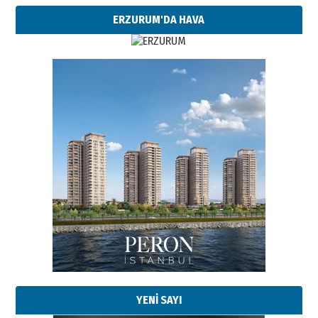
ERZURUM'DA HAVA
Esat BİNDESEN
TRT’NİN BÖLGEYE AÇILAN SESİ
09 Ağustos 2026 Pazar
Kadir SABUNCUOĞLU
Erzurumspor’un köşe taşları
29 Haziran 2026 Pazartesi
YENİ SAYI
Kenan GÜLERCİ