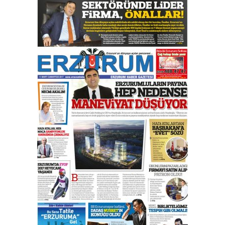
Murat Şahsuvaroğlu ERKON’da
çıtayı yukarı taşırken,
yönetimdekiler aşağı
çekmemeli!
Orhan BOZKURT
17 Şubat 2026 Salı
Bir fotoğraf, bir şehir, bir
gazeteci… Dizginler kimin
elinde?
31 Mart 2026 Salı
A. Berhan Yılmaz
BİR BÖLÜM DEĞİL, BİR ÖMÜR
SEÇİYORSUNUZ… “NEDEN
ATATÜRK ÜNİVERSİTESİ?”
28 Temmuz 2026 Salı
Ahmet Gökhan YAZICI
Ahmed Yesevi’den bir Alperen…
”Reisimiz” idi… Hakka yürüdü.!
26 Mart 2026 Perşembe
Cem Bakırcı
Ardında bıraktığı hatıralarıyla
gönül adamı Faruk Terzioğlu!
13 Mayıs 2026 Çarşamba