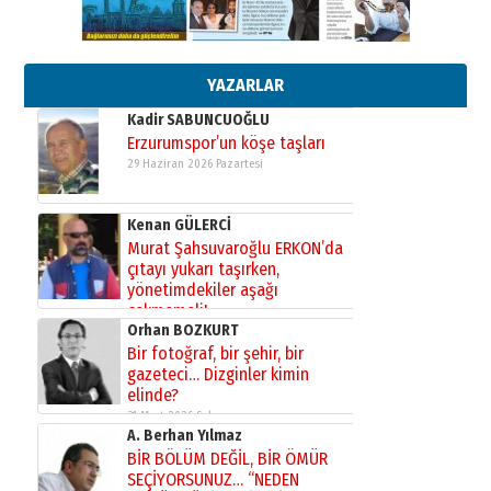
Esat BİNDESEN
TRT’NİN BÖLGEYE AÇILAN SESİ
09 Ağustos 2026 Pazar
YAZARLAR
Kadir SABUNCUOĞLU
Erzurumspor’un köşe taşları
29 Haziran 2026 Pazartesi
Kenan GÜLERCİ
Murat Şahsuvaroğlu ERKON’da
çıtayı yukarı taşırken,
yönetimdekiler aşağı
çekmemeli!
Orhan BOZKURT
17 Şubat 2026 Salı
Bir fotoğraf, bir şehir, bir
gazeteci… Dizginler kimin
elinde?
31 Mart 2026 Salı
A. Berhan Yılmaz
BİR BÖLÜM DEĞİL, BİR ÖMÜR
SEÇİYORSUNUZ… “NEDEN