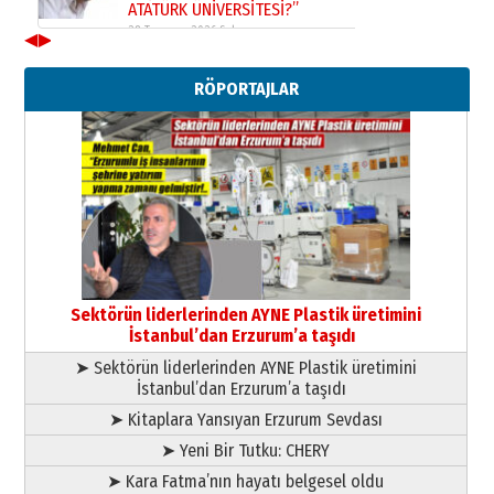
ATATÜRK ÜNİVERSİTESİ?”
28 Temmuz 2026 Salı
◀
▶
Ahmet Gökhan YAZICI
Ahmed Yesevi’den bir Alperen…
RÖPORTAJLAR
”Reisimiz” idi… Hakka yürüdü.!
26 Mart 2026 Perşembe
Cem Bakırcı
Ardında bıraktığı hatıralarıyla
gönül adamı Faruk Terzioğlu!
13 Mayıs 2026 Çarşamba
Esat BİNDESEN
TRT’NİN BÖLGEYE AÇILAN SESİ
09 Ağustos 2026 Pazar
Sektörün liderlerinden AYNE Plastik üretimini
İstanbul’dan Erzurum’a taşıdı
➤ Sektörün liderlerinden AYNE Plastik üretimini
İstanbul’dan Erzurum’a taşıdı
➤ Kitaplara Yansıyan Erzurum Sevdası
➤ Yeni Bir Tutku: CHERY
➤ Kara Fatma’nın hayatı belgesel oldu