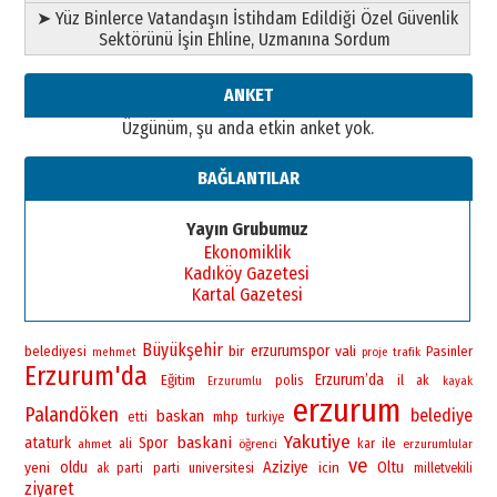
➤ Yüz Binlerce Vatandaşın İstihdam Edildiği Özel Güvenlik
Sektörünü İşin Ehline, Uzmanına Sordum
ANKET
Üzgünüm, şu anda etkin anket yok.
BAĞLANTILAR
Yayın Grubumuz
Ekonomiklik
Kadıköy Gazetesi
Kartal Gazetesi
Büyükşehir
bir
erzurumspor
vali
belediyesi
Pasinler
mehmet
proje
trafik
Erzurum'da
Erzurum’da
Eğitim
polis
il
ak
Erzurumlu
kayak
erzurum
Palandöken
belediye
baskan
mhp
etti
turkiye
Yakutiye
baskani
ataturk
Spor
ile
ahmet
ali
öğrenci
kar
erzurumlular
ve
yeni
oldu
Aziziye
Oltu
universitesi
icin
ak parti
parti
milletvekili
ziyaret