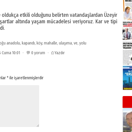
e oldukça etkili olduğunu belirten vatandaşlardan Üzeyir
 şartlar altında yaşam mücadelesi veriyoruz. Kar ve tipi
di.
oğu anadolu
,
kapandı
,
köy
,
mahalle
,
ulaşıma
,
ve
,
yolu
18 Cuma 10:01 · 💬 0 yorum ·
⎙ Yazdır
anlar
*
ile işaretlenmişlerdir