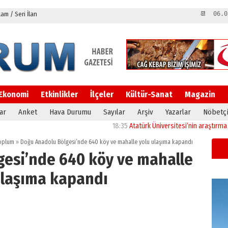
m / Seri İlan
📆 06.0
Ekonomi
Etkinlikler
İlçeler
Kültür-Sanat
Magazin
ar
Anket
Hava Durumu
Sayılar
Arşiv
Yazarlar
Nöbetçi
18:35
Atatürk Üniversitesi’nin araştırma altyapı
oplum
»
Doğu Anadolu Bölgesi’nde 640 köy ve mahalle yolu ulaşıma kapandı
gesi’nde 640 köy ve mahalle
ulaşıma kapandı