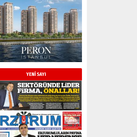
Esat BİNDESEN
Başkan Sekmen’den Erzurum’a
bir vizyon proje daha!
02 Ağustos 2026 Pazar
Kadir SABUNCUOĞLU
Erzurumspor’un köşe taşları
29 Haziran 2026 Pazartesi
YENİ SAYI
Kenan GÜLERCİ
Murat Şahsuvaroğlu ERKON’da
çıtayı yukarı taşırken,
yönetimdekiler aşağı
çekmemeli!
Orhan BOZKURT
17 Şubat 2026 Salı
Bir fotoğraf, bir şehir, bir
gazeteci… Dizginler kimin
elinde?
31 Mart 2026 Salı
A. Berhan Yılmaz