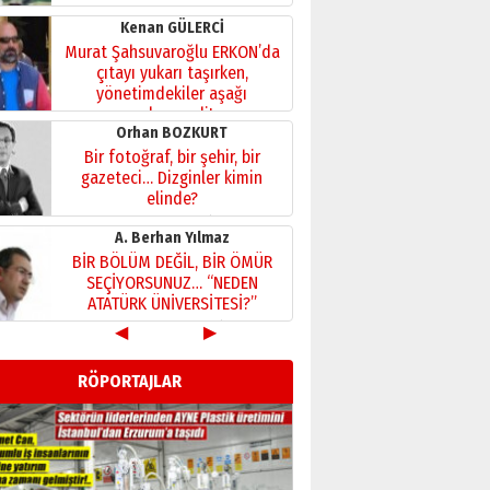
Kenan GÜLERCİ
Murat Şahsuvaroğlu ERKON’da
çıtayı yukarı taşırken,
yönetimdekiler aşağı
çekmemeli!
Orhan BOZKURT
17 Şubat 2026 Salı
Bir fotoğraf, bir şehir, bir
gazeteci… Dizginler kimin
elinde?
31 Mart 2026 Salı
A. Berhan Yılmaz
BİR BÖLÜM DEĞİL, BİR ÖMÜR
SEÇİYORSUNUZ… “NEDEN
ATATÜRK ÜNİVERSİTESİ?”
28 Temmuz 2026 Salı
◀
▶
Ahmet Gökhan YAZICI
Ahmed Yesevi’den bir
RÖPORTAJLAR
Alperen… ”Reisimiz” idi…
Hakka yürüdü.!
26 Mart 2026 Perşembe
Cem Bakırcı
Ardında bıraktığı hatıralarıyla