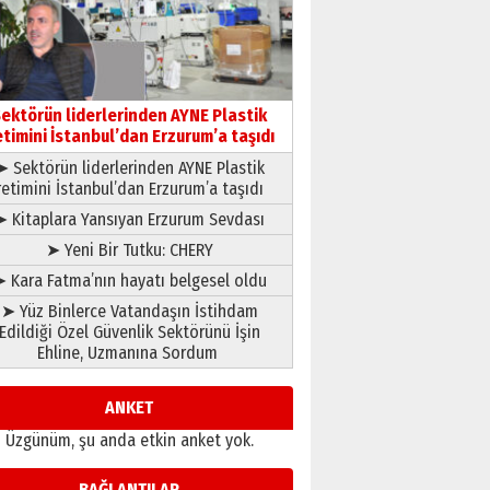
gönül adamı Faruk Terzioğlu!
13 Mayıs 2026 Çarşamba
Esat BİNDESEN
Başkan Sekmen’den Erzurum’a
bir vizyon proje daha!
ektörün liderlerinden AYNE Plastik
02 Ağustos 2026 Pazar
etimini İstanbul’dan Erzurum’a taşıdı
➤ Sektörün liderlerinden AYNE Plastik
retimini İstanbul’dan Erzurum’a taşıdı
➤ Kitaplara Yansıyan Erzurum Sevdası
➤ Yeni Bir Tutku: CHERY
 Kara Fatma’nın hayatı belgesel oldu
➤ Yüz Binlerce Vatandaşın İstihdam
Edildiği Özel Güvenlik Sektörünü İşin
Ehline, Uzmanına Sordum
ANKET
Üzgünüm, şu anda etkin anket yok.
BAĞLANTILAR