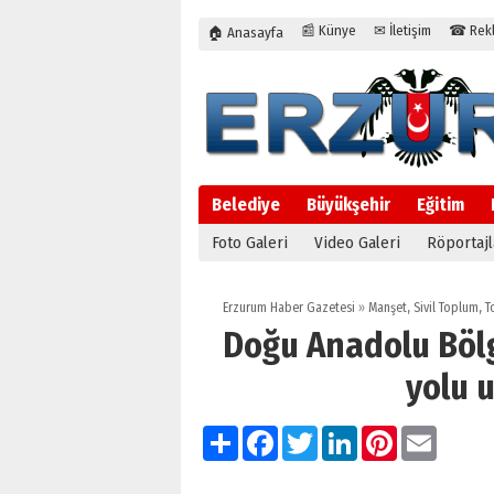
📰 Künye
✉ İletişim
☎ Rekla
🏠 Anasayfa
Belediye
Büyükşehir
Eğitim
Foto Galeri
Video Galeri
Röportajl
Erzurum Haber Gazetesi
»
Manşet
,
Sivil Toplum
,
T
Doğu Anadolu Böl
yolu 
Paylaş
Facebook
Twitter
LinkedIn
Pinterest
Email