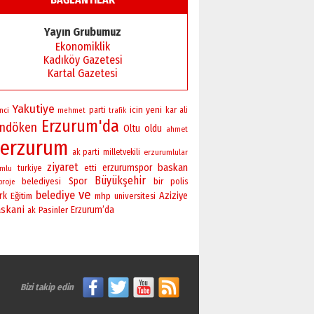
Yayın Grubumuz
Ekonomiklik
Kadıköy Gazetesi
Kartal Gazetesi
Yakutiye
yeni
icin
nci
parti
kar
ali
mehmet
trafik
Erzurum'da
andöken
Oltu
oldu
ahmet
erzurum
ak parti
milletvekili
erzurumlular
ziyaret
baskan
erzurumspor
turkiye
etti
umlu
Büyükşehir
Spor
bir
belediyesi
polis
proje
ve
belediye
rk
Aziziye
Eğitim
mhp
universitesi
skani
Erzurum’da
Pasinler
ak
Bizi takip edin