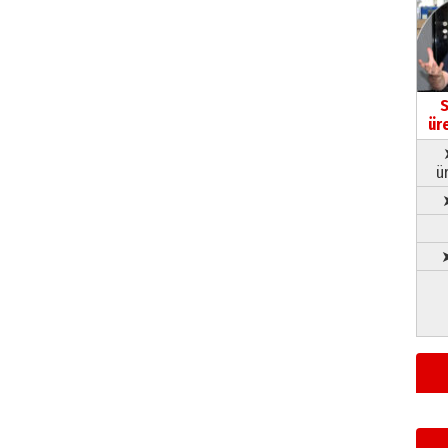
S
ür
ü
➤