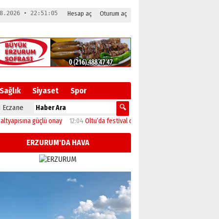
8.2026 • 22:51:05
Hesap aç
Oturum aç
Sağlık
Siyaset
Spor
 Eczane
sına güçlü onay
12:04
Oltu’da festival coşkusu konserle zirveye ulaştı
11:46
ERZURUM'DA HAVA