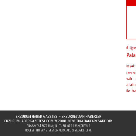
il
öğre
Pal
kayak
Erzur
vali
atatu
ba
ile
ERZURUM HABER GAZETESİ - ERZURUM'DAN HABERLER
ERZURUMHABERGAZETESI.COM
© 2008-2026 TÜM HAKLARI SAKLIDIR.
ANA SAYFA
|
BIZE ULAŞIN
|
TÜBILMER
|
BAHÇEHAVUZ
HOBLEI
|
INTERNETELECOM
MSPA JAKUZI YEDEK FILTRE