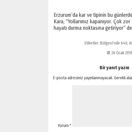
Erzurum’da kar ve tipinin bu günlerd
Kara, “Yollarımız kapanıyor. Çok zor
hayatı durma noktasına getiriyor” de
Etiketler:
Bölgesi’nde 640
,
d
📆 26 Ocak 20
Bir yanıt yazın
E-posta adresiniz yayınlanmayacak.
Gerekli al
Yorum
*