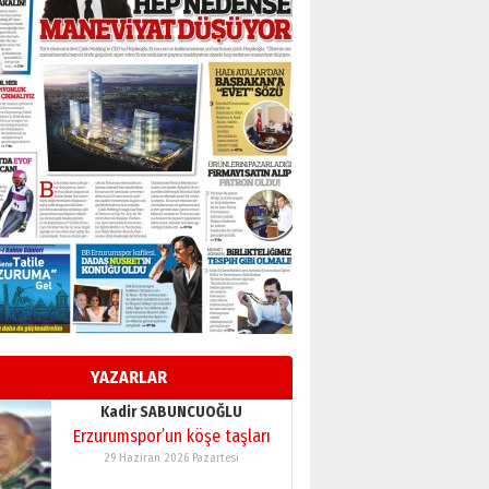
BİR BÖLÜM DEĞİL, BİR ÖMÜR
SEÇİYORSUNUZ… “NEDEN
ATATÜRK ÜNİVERSİTESİ?”
28 Temmuz 2026 Salı
Ahmet Gökhan YAZICI
Ahmed Yesevi’den bir
Alperen… ”Reisimiz” idi…
Hakka yürüdü.!
26 Mart 2026 Perşembe
Cem Bakırcı
Ardında bıraktığı hatıralarıyla
gönül adamı Faruk Terzioğlu!
13 Mayıs 2026 Çarşamba
Esat BİNDESEN
Başkan Sekmen’den Erzurum’a
bir vizyon proje daha!
YAZARLAR
02 Ağustos 2026 Pazar
Kadir SABUNCUOĞLU
Erzurumspor’un köşe taşları
29 Haziran 2026 Pazartesi