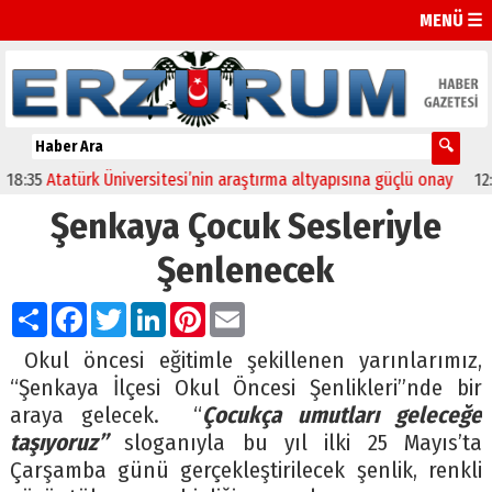
MENÜ ☰
35
Atatürk Üniversitesi’nin araştırma altyapısına güçlü onay
12:04
Şenkaya Çocuk Sesleriyle
Şenlenecek
Paylaş
Facebook
Twitter
LinkedIn
Pinterest
Email
Okul öncesi eğitimle şekillenen yarınlarımız,
“Şenkaya İlçesi Okul Öncesi Şenlikleri”nde bir
araya gelecek. “
Çocukça umutları geleceğe
taşıyoruz”
sloganıyla bu yıl ilki 25 Mayıs’ta
Çarşamba günü gerçekleştirilecek şenlik, renkli