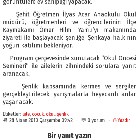
görüntülere ev sahipliği yapacak.
Şehit Öğretmen İlyas Acar Anaokulu Okul
müdürü, öğretmenleri ve öğrencilerinin İlçe
Kaymakamı Ömer Hilmi Yamlı’yı makamında
ziyareti ile başlayacak şenliğe, Şenkaya halkının
yoğun katılımı bekleniyor.
Program çerçevesinde sunulacak “Okul Öncesi
Semineri” ile ailelerin zihnindeki sorulara yanıt
aranacak.
Şenlik kapsamında kermes ve sergiler
gerçekleştirilecek, yarışmalarla heyecanlı anlar
yaşanacak.
Etiketler:
aile
,
cocuk
,
okul
,
şenlik
📆 28 Nisan 2010 Çarşamba 09:42 · 💬 0 yorum ·
⎙ Yazdır
Bir yanıt yazın