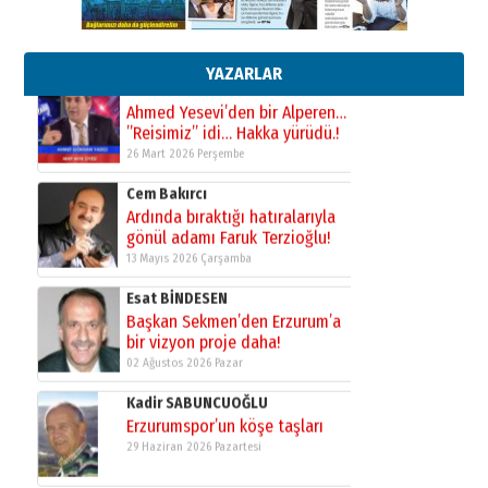
Esat BİNDESEN
Başkan Sekmen’den Erzurum’a
bir vizyon proje daha!
02 Ağustos 2026 Pazar
YAZARLAR
Kadir SABUNCUOĞLU
Erzurumspor’un köşe taşları
29 Haziran 2026 Pazartesi
Kenan GÜLERCİ
Murat Şahsuvaroğlu ERKON’da
çıtayı yukarı taşırken,
yönetimdekiler aşağı
çekmemeli!
Orhan BOZKURT
17 Şubat 2026 Salı
Bir fotoğraf, bir şehir, bir
gazeteci… Dizginler kimin
elinde?
31 Mart 2026 Salı
A. Berhan Yılmaz
BİR BÖLÜM DEĞİL, BİR ÖMÜR
SEÇİYORSUNUZ… “NEDEN
ATATÜRK ÜNİVERSİTESİ?”