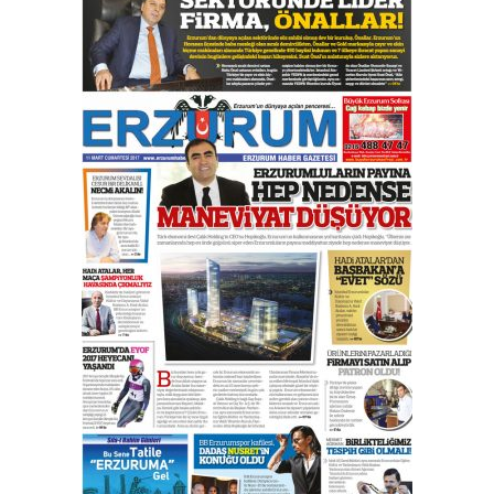
çıtayı yukarı taşırken,
yönetimdekiler aşağı
çekmemeli!
Orhan BOZKURT
17 Şubat 2026 Salı
Bir fotoğraf, bir şehir, bir
gazeteci… Dizginler kimin
elinde?
31 Mart 2026 Salı
A. Berhan Yılmaz
BİR BÖLÜM DEĞİL, BİR ÖMÜR
SEÇİYORSUNUZ… “NEDEN
ATATÜRK ÜNİVERSİTESİ?”
28 Temmuz 2026 Salı
Ahmet Gökhan YAZICI
Ahmed Yesevi’den bir Alperen…
”Reisimiz” idi… Hakka yürüdü.!
26 Mart 2026 Perşembe
Cem Bakırcı
Ardında bıraktığı hatıralarıyla
gönül adamı Faruk Terzioğlu!
13 Mayıs 2026 Çarşamba