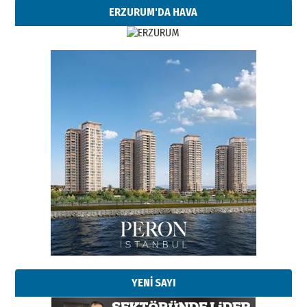
ERZURUM'DA HAVA
Esat BİNDESEN
Başkan Sekmen’den Erzurum’a
bir vizyon proje daha!
02 Ağustos 2026 Pazar
Kadir SABUNCUOĞLU
Erzurumspor’un köşe taşları
29 Haziran 2026 Pazartesi
YENİ SAYI
Kenan GÜLERCİ
Murat Şahsuvaroğlu ERKON’da