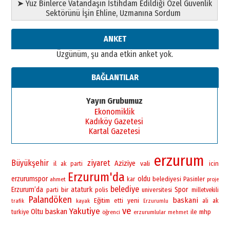
➤ Yüz Binlerce Vatandaşın İstihdam Edildiği Özel Güvenlik
Sektörünü İşin Ehline, Uzmanına Sordum
ANKET
Üzgünüm, şu anda etkin anket yok.
BAĞLANTILAR
Yayın Grubumuz
Ekonomiklik
Kadıköy Gazetesi
Kartal Gazetesi
erzurum
Büyükşehir
ziyaret
Aziziye
vali
il
icin
ak parti
Erzurum'da
erzurumspor
oldu
belediyesi
Pasinler
ahmet
kar
proje
belediye
Erzurum’da
bir
ataturk
Spor
polis
universitesi
parti
milletvekili
Palandöken
baskani
yeni
Eğitim
etti
ali
ak
trafik
kayak
Erzurumlu
ve
Yakutiye
baskan
Oltu
ile
mhp
turkiye
öğrenci
erzurumlular
mehmet