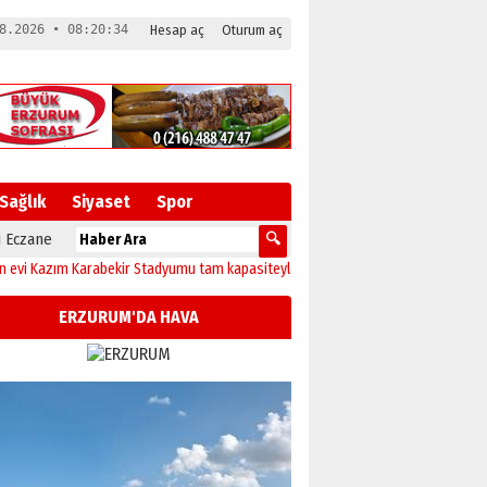
8.2026 • 08:20:35
Hesap aç
Oturum aç
Sağlık
Siyaset
Spor
 Eczane
ım Karabekir Stadyumu tam kapasiteyle yeniden açılıyor!
23:10
Erzurum’da sağ
ERZURUM'DA HAVA