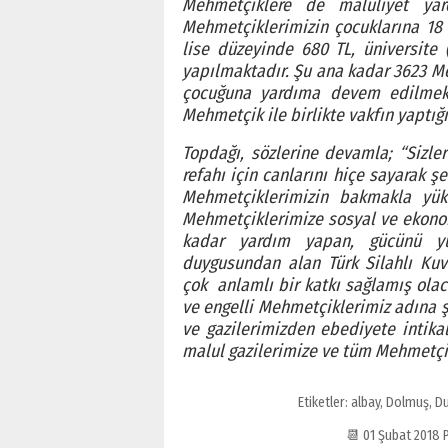
Mehmetçiklere de maluliyet yar
Mehmetçiklerimizin çocuklarına 18
lise düzeyinde 680 TL, üniversite 
yapılmaktadır. Şu ana kadar 3623 
çocuğuna yardıma devem edilmek
Mehmetçik ile birlikte vakfın yaptığı 
Topdağı, sözlerine devamla; “Sizle
refahı için canlarını hiçe sayarak 
Mehmetçiklerimizin bakmakla yükü
Mehmetçiklerimize sosyal ve ekonom
kadar yardım yapan, gücünü yü
duygusundan alan Türk Silahlı Kuv
çok
anlamlı bir katkı sağlamış olac
ve engelli Mehmetçiklerimiz adına ş
ve gazilerimizden ebediyete intikal
malul gazilerimize ve tüm Mehmetçik
Etiketler:
albay
,
Dolmuş
,
Du
📆 01 Şubat 2018