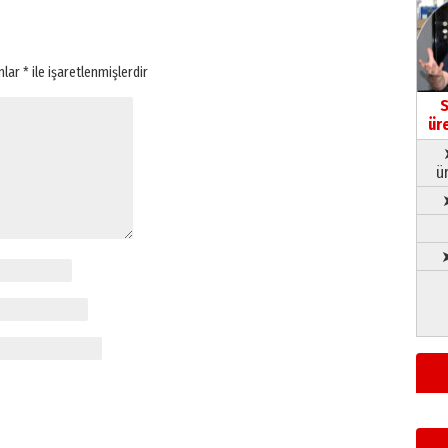
anlar
*
ile işaretlenmişlerdir
S
ür
ü
➤