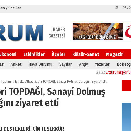
m / Seri İlan
📆 06.0
Ekonomi
Etkinlikler
İlçeler
Kültür-Sanat
Magazin
ar
Anket
Hava Durumu
Sayılar
Arşiv
Yazarlar
Nöbetçi
23:32
Erzurumspor’un evi Kaz
,
Toplum
»
Emekli Albay Sabri TOPDAĞI, Sanayi Dolmuş Durağını ziyaret etti
bri TOPDAĞI, Sanayi Dolmuş
ını ziyaret etti
I DESTEKLERİ İÇİN TEŞEKKÜR