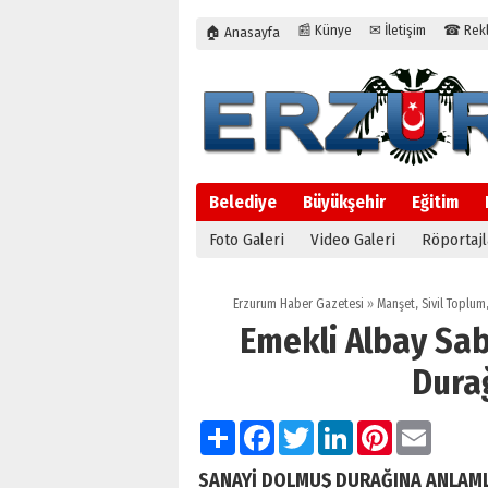
📰 Künye
✉ İletişim
☎ Rekla
🏠 Anasayfa
Belediye
Büyükşehir
Eğitim
Foto Galeri
Video Galeri
Röportajl
Erzurum Haber Gazetesi
»
Manşet
,
Sivil Toplum
Emekli Albay Sa
Durağ
Paylaş
Facebook
Twitter
LinkedIn
Pinterest
Email
SANAYİ DOLMUŞ DURAĞINA
ANLAML