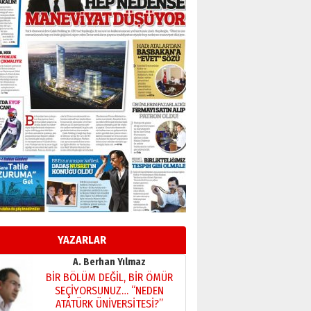
Başkan Sekmen’den Erzurum’a
bir vizyon proje daha!
02 Ağustos 2026 Pazar
Kadir SABUNCUOĞLU
Erzurumspor’un köşe taşları
29 Haziran 2026 Pazartesi
Kenan GÜLERCİ
Murat Şahsuvaroğlu ERKON’da
çıtayı yukarı taşırken,
yönetimdekiler aşağı
çekmemeli!
Orhan BOZKURT
17 Şubat 2026 Salı
Bir fotoğraf, bir şehir, bir
gazeteci… Dizginler kimin
elinde?
YAZARLAR
31 Mart 2026 Salı
A. Berhan Yılmaz
BİR BÖLÜM DEĞİL, BİR ÖMÜR
SEÇİYORSUNUZ… “NEDEN
ATATÜRK ÜNİVERSİTESİ?”