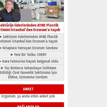
çıtayı yukarı taşırken,
yönetimdekiler aşağı
çekmemeli!
Orhan BOZKURT
17 Şubat 2026 Salı
Bir fotoğraf, bir şehir, bir
gazeteci… Dizginler kimin
ektörün liderlerinden AYNE Plastik
elinde?
etimini İstanbul’dan Erzurum’a taşıdı
31 Mart 2026 Salı
➤ Sektörün liderlerinden AYNE Plastik
A. Berhan Yılmaz
retimini İstanbul’dan Erzurum’a taşıdı
BİR BÖLÜM DEĞİL, BİR ÖMÜR
SEÇİYORSUNUZ… “NEDEN
➤ Kitaplara Yansıyan Erzurum Sevdası
ATATÜRK ÜNİVERSİTESİ?”
➤ Yeni Bir Tutku: CHERY
28 Temmuz 2026 Salı
Ahmet Gökhan YAZICI
 Kara Fatma’nın hayatı belgesel oldu
Ahmed Yesevi’den bir
➤ Yüz Binlerce Vatandaşın İstihdam
Alperen… ”Reisimiz” idi…
Edildiği Özel Güvenlik Sektörünü İşin
Hakka yürüdü.!
Ehline, Uzmanına Sordum
26 Mart 2026 Perşembe
Cem Bakırcı
Ardında bıraktığı hatıralarıyla
ANKET
gönül adamı Faruk Terzioğlu!
Üzgünüm, şu anda etkin anket yok.
13 Mayıs 2026 Çarşamba
Esat BİNDESEN
BAĞLANTILAR