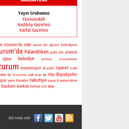
Başkan Sekmen’den Erzurum’a
bir vizyon proje daha!
Yayın Grubumuz
02 Ağustos 2026 Pazar
Ekonomiklik
Kadıköy Gazetesi
Kartal Gazetesi
ye
Erzurum’da
oldu
bir
belediyesi
ahmet
öğrenci
zurum'da
Palandöken
ataturk
polis
etti
belediye
Eğitim
erzurumlular
mehmet
zurum
ziyaret
erzurumspor
ak parti
trafik
Büyükşehir
vali
Oltu
ile
ekili
ak
Erzurumlu
proje
Yakutiye
Spor
yeni
Pasinler
il
universitesi
kayak
baskani
baskan
icin
mhp
turkiye
Bizi takip edin