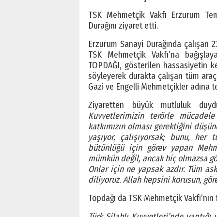
TSK Mehmetçik Vakfı Erzurum Tems
Durağını ziyaret etti.
Erzurum Sanayi Durağında çalışan 2
TSK Mehmetçik Vakfı’na bağışlaya
TOPDAĞI, gösterilen hassasiyetin kend
söyleyerek durakta çalışan tüm araç 
Gazi ve Engelli Mehmetçikler adına te
Ziyaretten büyük mutluluk duy
Kuvvetlerimizin terörle mücadele
katkımızın olması gerektiğini düşünd
yaşıyor, çalışıyorsak; bunu, her 
bütünlüğü için görev yapan Mehme
mümkün değil, ancak hiç olmazsa gö
Onlar için ne yapsak azdır. Tüm ask
diliyoruz. Allah hepsini korusun, gör
Topdağı da TSK Mehmetçik Vakfı’nın faa
Türk Silahlı Kuvvetleri’nde yaptığı