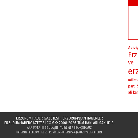
Azizi
Er
ve
er
milletv
parti
ali
kar
ERZURUM HABER GAZETESİ - ERZURUM'DAN HABERLER
ERZURUMHABERGAZETESI.COM
© 2008-2026 TÜM HAKLARI SAKLIDIR.
ANA SAYFA
|
BIZE ULAŞIN
|
TÜBILMER
|
BAHÇEHAVUZ
INTERNETELECOM
|
ELECTRONICOMPUTER
MSPA JAKUZI YEDEK FILTRE