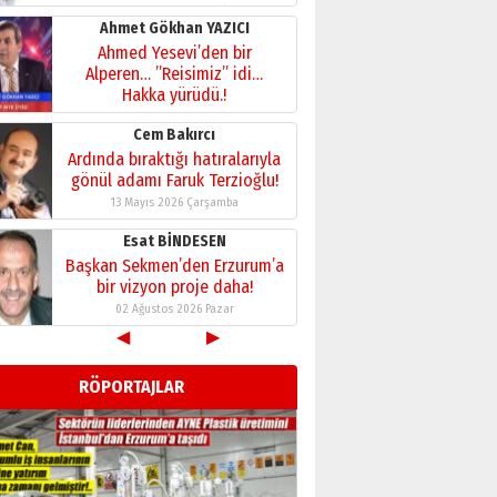
28 Temmuz 2026 Salı
Ahmet Gökhan YAZICI
Ahmed Yesevi’den bir
Alperen… ”Reisimiz” idi…
Hakka yürüdü.!
26 Mart 2026 Perşembe
Cem Bakırcı
Ardında bıraktığı hatıralarıyla
gönül adamı Faruk Terzioğlu!
13 Mayıs 2026 Çarşamba
Esat BİNDESEN
Başkan Sekmen’den Erzurum’a
bir vizyon proje daha!
02 Ağustos 2026 Pazar
◀
▶
Kadir SABUNCUOĞLU
Erzurumspor’un köşe taşları
RÖPORTAJLAR
29 Haziran 2026 Pazartesi
Kenan GÜLERCİ
Murat Şahsuvaroğlu ERKON’da