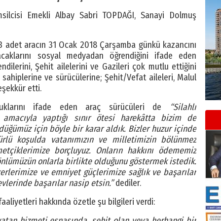
ilcisi Emekli Albay Sabri TOPDAĞI, Sanayi Dolmuş
3 adet aracın 31 Ocak 2018 Çarşamba günkü kazancını
caklarını sosyal medyadan öğrendiğini ifade eden
ilerini, Şehit ailelerini ve Gazileri çok mutlu ettiğini
sahiplerine ve sürücülerine; Şehit/Vefat aileleri, Malul
şekkür etti.
duklarını ifade eden araç sürücüleri de
“Silahlı
 amacıyla yaptığı sınır ötesi harekâtta bizim de
üğümüz için böyle bir karar aldık. Bizler huzur içinde
türlü koşulda vatanımızın ve milletimizin bölünmez
tçiklerimize borçluyuz. Onların hakkını ödememiz
nlümüzün onlarla birlikte olduğunu göstermek istedik.
erlerimize ve emniyet güçlerimize sağlık ve başarılar
evlerinde başarılar nasip etsin.”
dediler.
liyetleri hakkında özetle şu bilgileri verdi:
 vatan hizmeti esnasında, şehit olan veya herhangi bir