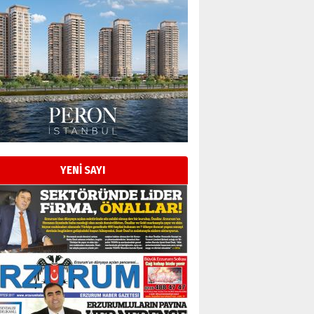
YENİ SAYI
Esat BİNDESEN