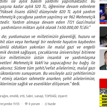
dımı ile aylık bakım yardımı yapılmaktadır. Bu
 yaşına kadar aylık 520 TL, öğrenime devam edenlere
(Yüksek lisans dâhil) düzeyinde 820 TL aylık yardım
Mehmetçik çocuğuna yardım yapılmış ve 962 Mehmetçik
tedir. Yardım almaya devam eden 7721 Gazi/malul
yardımların miktarı aylık olarak 7.450.000,00 TL’dir.”
r de; yurdumuzun ve milletimizin güvenliği, huzuru ve
şehit olan veya herhangi bir nedenle hayatını kaybeden
mlü oldukları yakınları ile malul gazi ve engelli
ik destek sağlayan, çocuklarına üniversiteyi bitirene
ce milletimizin üstün insanlık ve yardımlaşma
vetleri Mehmetçik Vakfı’na yapacağınız bu bağış ile
aksınız. Sizlere tüm şehit/vefat ailelerimiz, malul gazi
ükranlarımı sunuyorum. Bu vesileyle aziz şehitlerimizi
 etmiş olanları rahmetle anarken, şehit ailelerimize,
lerimize sağlık ve esenlikler diliyorum.”
dedi.
rağını
,
emekli
,
etti
,
Sabri
,
sanayi
,
TOPDAĞI
,
ziyaret
 Perşembe 11:55 · 💬 0 yorum ·
⎙ Yazdır