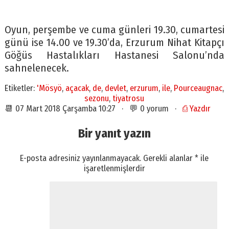
Oyun, perşembe ve cuma günleri 19.30, cumartesi
günü ise 14.00 ve 19.30’da, Erzurum Nihat Kitapçı
Göğüs Hastalıkları Hastanesi Salonu’nda
sahnelenecek.
Etiketler:
'Mösyö
,
açacak
,
de
,
devlet
,
erzurum
,
ile
,
Pourceaugnac
,
sezonu
,
tiyatrosu
📆 07 Mart 2018 Çarşamba 10:27 · 💬 0 yorum ·
⎙ Yazdır
Bir yanıt yazın
E-posta adresiniz yayınlanmayacak.
Gerekli alanlar
*
ile
işaretlenmişlerdir