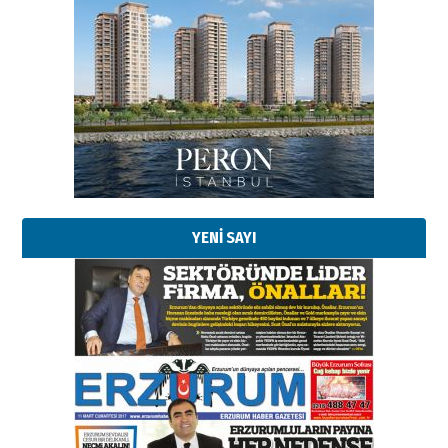
Esat BİNDESEN
Başkan Sekmen’den Erzurum’a
bir vizyon proje daha!
02 Ağustos 2026 Pazar
Kadir SABUNCUOĞLU
Erzurumspor’un köşe taşları
29 Haziran 2026 Pazartesi
YENİ SAYI
Kenan GÜLERCİ
Murat Şahsuvaroğlu ERKON’da
çıtayı yukarı taşırken,
yönetimdekiler aşağı
çekmemeli!
Orhan BOZKURT
17 Şubat 2026 Salı
Bir fotoğraf, bir şehir, bir
gazeteci… Dizginler kimin
elinde?
31 Mart 2026 Salı
A. Berhan Yılmaz