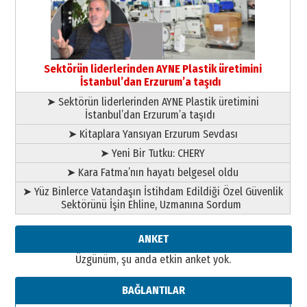
13 Mayıs 2026 Çarşamba
Esat BİNDESEN
Başkan Sekmen’den Erzurum’a
bir vizyon proje daha!
Sektörün liderlerinden AYNE Plastik üretimini
02 Ağustos 2026 Pazar
İstanbul’dan Erzurum’a taşıdı
➤ Sektörün liderlerinden AYNE Plastik üretimini
İstanbul’dan Erzurum’a taşıdı
➤ Kitaplara Yansıyan Erzurum Sevdası
➤ Yeni Bir Tutku: CHERY
➤ Kara Fatma’nın hayatı belgesel oldu
➤ Yüz Binlerce Vatandaşın İstihdam Edildiği Özel Güvenlik
Sektörünü İşin Ehline, Uzmanına Sordum
ANKET
Üzgünüm, şu anda etkin anket yok.
BAĞLANTILAR