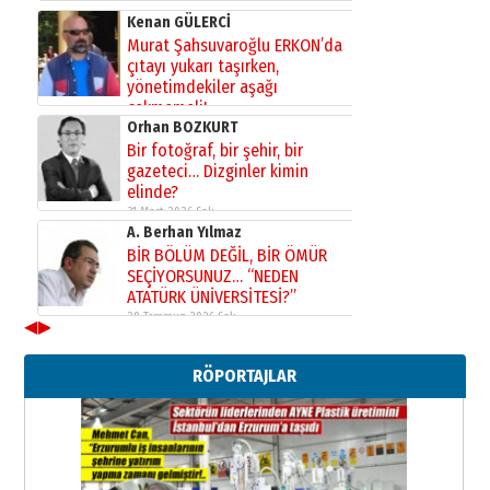
Kenan GÜLERCİ
Murat Şahsuvaroğlu ERKON’da
çıtayı yukarı taşırken,
yönetimdekiler aşağı
çekmemeli!
Orhan BOZKURT
17 Şubat 2026 Salı
Bir fotoğraf, bir şehir, bir
gazeteci… Dizginler kimin
elinde?
31 Mart 2026 Salı
A. Berhan Yılmaz
BİR BÖLÜM DEĞİL, BİR ÖMÜR
SEÇİYORSUNUZ… “NEDEN
ATATÜRK ÜNİVERSİTESİ?”
28 Temmuz 2026 Salı
◀
▶
Ahmet Gökhan YAZICI
Ahmed Yesevi’den bir Alperen…
RÖPORTAJLAR
”Reisimiz” idi… Hakka yürüdü.!
26 Mart 2026 Perşembe
Cem Bakırcı
Ardında bıraktığı hatıralarıyla
gönül adamı Faruk Terzioğlu!