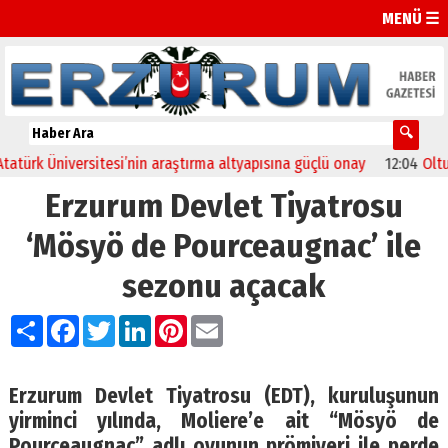
MENÜ ☰
rk Üniversitesi’nin araştırma altyapısına güçlü onay
12:04
Oltu’da 
Erzurum Devlet Tiyatrosu
‘Mösyö de Pourceaugnac’ ile
sezonu açacak
Paylaş
Facebook
Twitter
LinkedIn
Pinterest
Email
Erzurum Devlet Tiyatrosu (EDT), kuruluşunun
yirminci yılında, Moliere’e ait “Mösyö de
Pourceaugnac” adlı oyunun prömiyeri ile perde