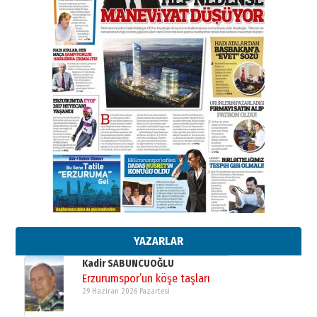
BİR BÖLÜM DEĞİL, BİR ÖMÜR
SEÇİYORSUNUZ… “NEDEN
ATATÜRK ÜNİVERSİTESİ?”
28 Temmuz 2026 Salı
Ahmet Gökhan YAZICI
Ahmed Yesevi’den bir Alperen…
”Reisimiz” idi… Hakka yürüdü.!
26 Mart 2026 Perşembe
Cem Bakırcı
Ardında bıraktığı hatıralarıyla
gönül adamı Faruk Terzioğlu!
13 Mayıs 2026 Çarşamba
Esat BİNDESEN
Başkan Sekmen’den Erzurum’a
bir vizyon proje daha!
02 Ağustos 2026 Pazar
YAZARLAR
Kadir SABUNCUOĞLU
Erzurumspor’un köşe taşları
29 Haziran 2026 Pazartesi