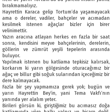
bırakmamalıyız.
Hayrettin Karaca gelip Tortum’da yaşamayacak
ama o dereler, vadiler, bahçeler ve acımadan
kesilmek istenen ağaçlar bizler için birer
velinimettir.
Yazın aracına atlayan herkes en fazla bir saat
sonra, kendisini meyve bahçelerinin, derelerin,
göllerin ve zümrüt yeşili tepelerin arasında
buluyor.
Yapılmak istenen bu katliama tepkisiz kalırsak,
korkarım ki yarın gölgesinde oturacağımız bir
ağaç ve billur gibi soğuk sularından içeceğimiz bir
dere kalmayacak.
Fazla bir şey yapmamıza gerek yok; bugün ve
yarın Hayrettin Bey’in, yani Tema Vakfı’nın
yanında yer alalım yeter.
Birileri görsün ki, giriştiğimiz bu acımasız doğa
katliamında yöre halkı yalnız ve biçare değil.