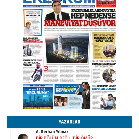
çekmemeli!
Orhan BOZKURT
17 Şubat 2026 Salı
Bir fotoğraf, bir şehir, bir
gazeteci… Dizginler kimin
elinde?
31 Mart 2026 Salı
A. Berhan Yılmaz
BİR BÖLÜM DEĞİL, BİR ÖMÜR
SEÇİYORSUNUZ… “NEDEN
ATATÜRK ÜNİVERSİTESİ?”
28 Temmuz 2026 Salı
Ahmet Gökhan YAZICI
Ahmed Yesevi’den bir Alperen…
”Reisimiz” idi… Hakka yürüdü.!
26 Mart 2026 Perşembe
Cem Bakırcı
Ardında bıraktığı hatıralarıyla
gönül adamı Faruk Terzioğlu!
13 Mayıs 2026 Çarşamba
YAZARLAR
Esat BİNDESEN
Başkan Sekmen’den Erzurum’a
bir vizyon proje daha!