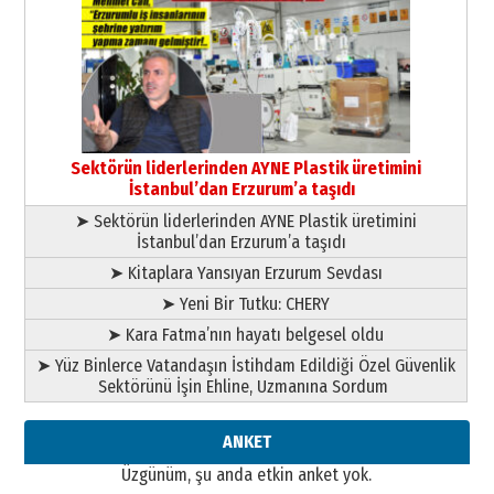
Ahmed Yesevi’den bir Alperen…
”Reisimiz” idi… Hakka yürüdü.!
26 Mart 2026 Perşembe
Cem Bakırcı
Ardında bıraktığı hatıralarıyla
gönül adamı Faruk Terzioğlu!
13 Mayıs 2026 Çarşamba
Sektörün liderlerinden AYNE Plastik üretimini
İstanbul’dan Erzurum’a taşıdı
Esat BİNDESEN
➤ Sektörün liderlerinden AYNE Plastik üretimini
Başkan Sekmen’den Erzurum’a
İstanbul’dan Erzurum’a taşıdı
bir vizyon proje daha!
02 Ağustos 2026 Pazar
➤ Kitaplara Yansıyan Erzurum Sevdası
➤ Yeni Bir Tutku: CHERY
➤ Kara Fatma’nın hayatı belgesel oldu
➤ Yüz Binlerce Vatandaşın İstihdam Edildiği Özel Güvenlik
Sektörünü İşin Ehline, Uzmanına Sordum
ANKET
Üzgünüm, şu anda etkin anket yok.