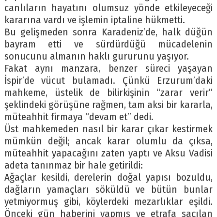
canlıların hayatını olumsuz yönde etkileyeceği
kararına vardı ve işlemin iptaline hükmetti.
Bu gelişmeden sonra Karadeniz’de, halk düğün
bayram etti ve sürdürdüğü mücadelenin
sonucunu almanın haklı gururunu yaşıyor.
Fakat aynı manzara, benzer süreci yaşayan
İspir’de vücut bulamadı. Çünkü Erzurum’daki
mahkeme, üstelik de bilirkişinin “zarar verir”
şeklindeki görüşüne rağmen, tam aksi bir kararla,
müteahhit firmaya “devam et” dedi.
Üst mahkemeden nasıl bir karar çıkar kestirmek
mümkün değil; ancak karar olumlu da çıksa,
müteahhit yapacağını zaten yaptı ve Aksu Vadisi
adeta tanınmaz bir hale getirildi:
Ağaçlar kesildi, derelerin doğal yapısı bozuldu,
dağların yamaçları söküldü ve bütün bunlar
yetmiyormuş gibi, köylerdeki mezarlıklar eşildi.
Önceki gün haberini yapmış ve etrafa saçılan