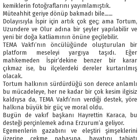
kemiklerin fotoğraflarını yayımlamıştık.
Müteahhit geriye dönüp bakmadı bile……
Dolayısıyla İspir için artık çok geç; ama Tortum,
Uzundere ve Olur adına bir şeyler yapılabilir ve
yeni bir doğa katliamının önüne geçilebilir.
TEMA Vakfı’nın öncülüğünde oluşturulan bir
platform meseleyi yargıya taşıdı. Eğer
mahkemeden İspir’dekine benzer bir karar
çıkmaz ise, bu ilçelerdeki dereler kurtarılmış
olacak.
Tortum halkının sürdürdüğü son derece anlamlı
bu mücadeleye, her ne kadar bir çok kesim ilgisiz
kaldıysa da, TEMA Vakfı’nın verdiği destek, yöre
halkına büyük bir güç ve moral oldu.
Bugün de vakıf başkanı Hayrettin Karaca, bu
desteği perçinlemek adına Erzurum’a geliyor.
Egemenlerin gazabını ve eleştiri şimşeklerini
üzerine çekme pahasına, hayatını tabiatı