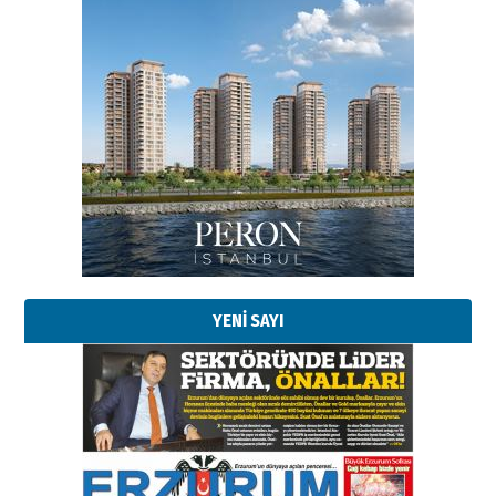
Esat BİNDESEN
Başkan Sekmen’den Erzurum’a
bir vizyon proje daha!
02 Ağustos 2026 Pazar
Kadir SABUNCUOĞLU
YENİ SAYI
Erzurumspor’un köşe taşları
29 Haziran 2026 Pazartesi
Kenan GÜLERCİ
Murat Şahsuvaroğlu ERKON’da
çıtayı yukarı taşırken,
yönetimdekiler aşağı