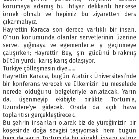
korumaya adamış bu ihtiyar delikanlı herkese
örnek olmalı ve hepimiz bu ziyaretten ders
çıkarmalıyız.
Hayrettin Karaca son derece varlıklı bir insan.
O’nun konumunda olanlar servetlerinin üzerine
servet yığmaya ve egemenlerle iyi geçinmeye
çalışırken; Hayrettin Bey, işini gücünü bırakmış
bütün yurdu karış karış dolaşıyor.
Türkiye çölleşmesin diye……
Hayrettin Karaca, bugün Atatürk Üniversitesi’nde
bir konferans verecek ve ülkemizin bu meselede
nerede olduğunu belgeleriyle anlatacak. Yarın
da, üşenmeyip ekibiyle birlikte Tortum’a,
Uzundere’ye gidecek. Orada da açık hava
toplantısı gerçekleştirecek.
Bu şehrin insanları olarak biz de yüreğimizin bir
köşesinde doğa sevgisi taşıyorsak, hem bugün
hem de yarın Tortum’da bu yürekli insanı yalnız