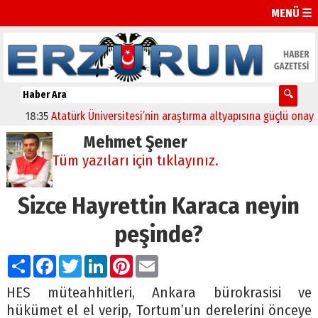
MENÜ ☰
18:35
Atatürk Üniversitesi’nin araştırma altyapısına güçlü onay
12:
Mehmet Şener
Tüm yazıları için tıklayınız.
Sizce Hayrettin Karaca neyin
peşinde?
Paylaş
Facebook
Twitter
LinkedIn
Pinterest
Email
HES müteahhitleri, Ankara bürokrasisi ve
hükümet el el verip, Tortum’un derelerini önceye