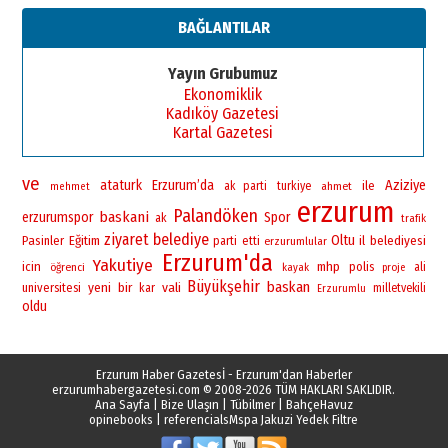
BAĞLANTILAR
Yayın Grubumuz
Ekonomiklik
Kadıköy Gazetesi
Kartal Gazetesi
ve
ataturk
Erzurum’da
Aziziye
ile
ak parti
turkiye
ahmet
mehmet
erzurum
Palandöken
baskani
erzurumspor
Spor
ak
trafik
ziyaret
belediye
Oltu
Pasinler
Eğitim
il
belediyesi
parti
etti
erzurumlular
Erzurum'da
Yakutiye
icin
mhp
polis
öğrenci
ali
kayak
proje
Büyükşehir
baskan
yeni
bir
vali
universitesi
kar
milletvekili
Erzurumlu
oldu
Erzurum Haber Gazetesİ - Erzurum'dan Haberler
erzurumhabergazetesi.com
© 2008-2026 TÜM HAKLARI SAKLIDIR.
Ana Sayfa
|
Bize Ulaşın
|
Tübilmer
|
BahçeHavuz
opinebooks
|
referencials
Mspa Jakuzi Yedek Filtre