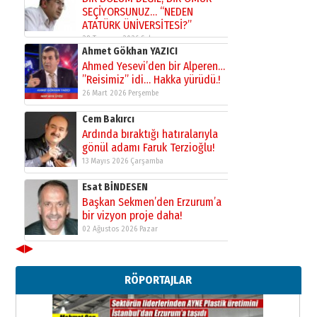
02 Ağustos 2026 Pazar
Kadir SABUNCUOĞLU
Erzurumspor’un köşe taşları
29 Haziran 2026 Pazartesi
Kenan GÜLERCİ
Murat Şahsuvaroğlu ERKON’da
çıtayı yukarı taşırken,
yönetimdekiler aşağı
çekmemeli!
Orhan BOZKURT
17 Şubat 2026 Salı
Bir fotoğraf, bir şehir, bir
gazeteci… Dizginler kimin
elinde?
31 Mart 2026 Salı
A. Berhan Yılmaz
◀
▶
BİR BÖLÜM DEĞİL, BİR ÖMÜR
SEÇİYORSUNUZ… “NEDEN
RÖPORTAJLAR
ATATÜRK ÜNİVERSİTESİ?”
28 Temmuz 2026 Salı
Ahmet Gökhan YAZICI