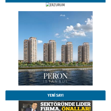
Esat BİNDESEN
Başkan Sekmen’den Erzurum’a
bir vizyon proje daha!
02 Ağustos 2026 Pazar
Kadir SABUNCUOĞLU
Erzurumspor’un köşe taşları
29 Haziran 2026 Pazartesi
YENİ SAYI
Kenan GÜLERCİ
Murat Şahsuvaroğlu ERKON’da
çıtayı yukarı taşırken,