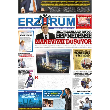
yönetimdekiler aşağı
çekmemeli!
Orhan BOZKURT
17 Şubat 2026 Salı
Bir fotoğraf, bir şehir, bir
gazeteci… Dizginler kimin
elinde?
31 Mart 2026 Salı
A. Berhan Yılmaz
BİR BÖLÜM DEĞİL, BİR ÖMÜR
SEÇİYORSUNUZ… “NEDEN
ATATÜRK ÜNİVERSİTESİ?”
28 Temmuz 2026 Salı
Ahmet Gökhan YAZICI
Ahmed Yesevi’den bir Alperen…
”Reisimiz” idi… Hakka yürüdü.!
26 Mart 2026 Perşembe
Cem Bakırcı
Ardında bıraktığı hatıralarıyla
gönül adamı Faruk Terzioğlu!
13 Mayıs 2026 Çarşamba
Esat BİNDESEN
Başkan Sekmen’den Erzurum’a