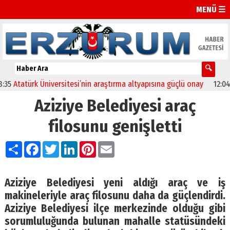
MENÜ ☰
tatürk Üniversitesi’nin araştırma altyapısına güçlü onay
12:04
Oltu
Aziziye Belediyesi araç
filosunu genişletti
Paylaş
Facebook
Twitter
LinkedIn
Pinterest
Email
Aziziye Belediyesi yeni aldığı araç ve iş
makineleriyle araç filosunu daha da güçlendirdi.
Aziziye Belediyesi ilçe merkezinde olduğu gibi
sorumluluğunda bulunan mahalle statüsündeki