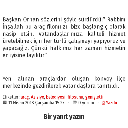
Başkan Orhan sözlerini şöyle sürdürdü:” Rabbim
İnşallah bu araç filomuzu bize başlangıç olarak
nasip etsin. Vatandaşlarımıza kaliteli hizmet
üretebilmek için her türlü çalışmayı yapıyoruz ve
yapacağız. Çünkü halkımız her zaman hizmetin
en iyisine layıktır”
Yeni alınan araçlardan oluşan konvoy ilçe
merkezinde gezdirilerek vatandaşlara tanıtıldı.
Etiketler:
araç
,
Aziziye
,
belediyesi
,
filosunu
,
genişletti
📆 11 Nisan 2018 Çarşamba 15:27 · 💬 0 yorum ·
⎙ Yazdır
Bir yanıt yazın