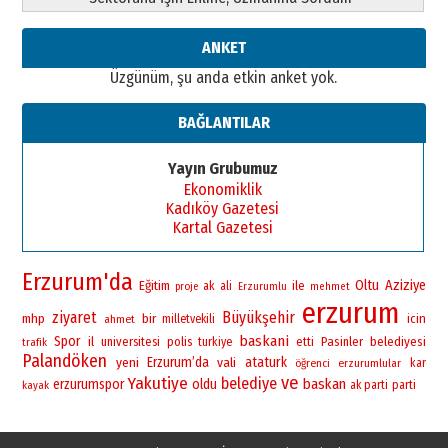
ANKET
Üzgünüm, şu anda etkin anket yok.
BAĞLANTILAR
Yayın Grubumuz
Ekonomiklik
Kadıköy Gazetesi
Kartal Gazetesi
Erzurum'da
Oltu
Aziziye
Eğitim
ile
ak
ali
proje
Erzurumlu
mehmet
erzurum
ziyaret
Büyükşehir
bir
mhp
icin
ahmet
milletvekili
baskani
Spor
il
universitesi
polis
Pasinler
belediyesi
turkiye
etti
trafik
Palandöken
yeni
Erzurum’da
vali
ataturk
öğrenci
erzurumlular
kar
ve
Yakutiye
belediye
baskan
erzurumspor
oldu
ak parti
parti
kayak