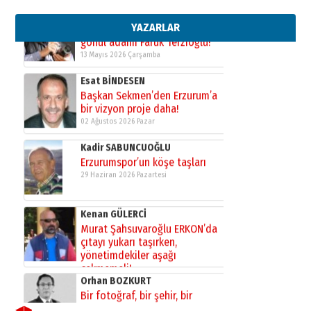
bir vizyon proje daha!
02 Ağustos 2026 Pazar
YAZARLAR
Kadir SABUNCUOĞLU
Erzurumspor’un köşe taşları
29 Haziran 2026 Pazartesi
Kenan GÜLERCİ
Murat Şahsuvaroğlu ERKON’da
çıtayı yukarı taşırken,
yönetimdekiler aşağı
çekmemeli!
Orhan BOZKURT
17 Şubat 2026 Salı
Bir fotoğraf, bir şehir, bir
gazeteci… Dizginler kimin
elinde?
31 Mart 2026 Salı
A. Berhan Yılmaz
BİR BÖLÜM DEĞİL, BİR ÖMÜR
SEÇİYORSUNUZ… “NEDEN
ATATÜRK ÜNİVERSİTESİ?”
28 Temmuz 2026 Salı
◀
▶