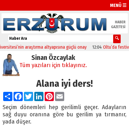
MENÜ ☰
itesi’nin araştırma altyapısına güçlü onay
12:04
Oltu’da festival co
Sinan Özcaylak
Tüm yazıları için tıklayınız.
Alana iyi ders!
Paylaş
Facebook
Twitter
LinkedIn
Pinterest
Email
Seçim dönemleri hep gerilimli geçer. Adayların
sağ duyu oranına göre bu gerilim ya tırmanır,
yada düşer.