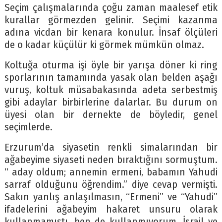
Seçim çalışmalarında çoğu zaman maalesef etik
kurallar görmezden gelinir. Seçimi kazanma
adına vicdan bir kenara konulur. İnsaf ölçüleri
de o kadar küçülür ki görmek mümkün olmaz.
Koltuğa oturma işi öyle bir yarışa döner ki ring
sporlarının tamamında yasak olan belden aşağı
vuruş, koltuk müsabakasında adeta serbestmiş
gibi adaylar birbirlerine dalarlar. Bu durum on
üyesi olan bir dernekte de böyledir, genel
seçimlerde.
Erzurum’da siyasetin renkli simalarından bir
ağabeyime siyaseti neden bıraktığını sormuştum.
“ aday oldum; annemin ermeni, babamın Yahudi
sarraf olduğunu öğrendim.” diye cevap vermişti.
Sakın yanlış anlaşılmasın, “Ermeni” ve “Yahudi”
ifadelerini ağabeyim hakaret unsuru olarak
kullanmamıştı, ben de kullanmıyorum. İsrail ve