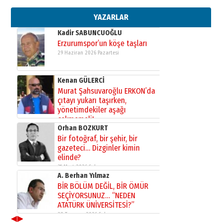
bir vizyon proje daha!
02 Ağustos 2026 Pazar
YAZARLAR
Kadir SABUNCUOĞLU
Erzurumspor’un köşe taşları
29 Haziran 2026 Pazartesi
Kenan GÜLERCİ
Murat Şahsuvaroğlu ERKON’da
çıtayı yukarı taşırken,
yönetimdekiler aşağı
çekmemeli!
Orhan BOZKURT
17 Şubat 2026 Salı
Bir fotoğraf, bir şehir, bir
gazeteci… Dizginler kimin
elinde?
31 Mart 2026 Salı
A. Berhan Yılmaz
BİR BÖLÜM DEĞİL, BİR ÖMÜR
SEÇİYORSUNUZ… “NEDEN
ATATÜRK ÜNİVERSİTESİ?”
28 Temmuz 2026 Salı
◀
▶