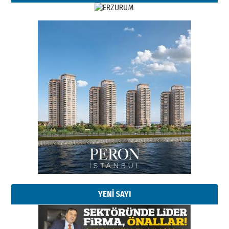
Esat BİNDESEN
Başkan Sekmen’den Erzurum’a
bir vizyon proje daha!
02 Ağustos 2026 Pazar
Kadir SABUNCUOĞLU
Erzurumspor’un köşe taşları
29 Haziran 2026 Pazartesi
YENİ SAYI
Kenan GÜLERCİ
Murat Şahsuvaroğlu ERKON’da
çıtayı yukarı taşırken,
yönetimdekiler aşağı