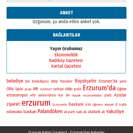
ANKET
Üzgünüm, şu anda etkin anket yok.
BAĞLANTILAR
Yayın Grubumuz
Ekonomiklik
Kadıköy Gazetesi
Kartal Gazetesi
belediye
Büyükşehir
bir
Erzurum’da
yeni
belediyesi
mhp
Pasinler
Erzurum'da
ve
Oltu
Spor
oldu
polis
Eğitim
turkiye
proje
mehmet
erzurumspor
Aziziye
universitesi
ile
etti
kar
erzurumlular
parti
kayak
erzurum
ziyaret
baskani
icin
il
öğrenci
ahmet
Erzurumlu
trafik
Palandöken
Yakutiye
baskan
vali
ataturk
milletvekili
ak parti
ali
ak
Erzurum Haber Gazetesİ - Erzurum'dan Haberler