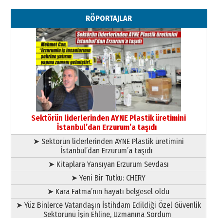
Ahmet Gökhan YAZICI
Ahmed Yesevi’den bir Alperen…
RÖPORTAJLAR
”Reisimiz” idi… Hakka yürüdü.!
26 Mart 2026 Perşembe
Cem Bakırcı
Ardında bıraktığı hatıralarıyla
gönül adamı Faruk Terzioğlu!
13 Mayıs 2026 Çarşamba
Esat BİNDESEN
Başkan Sekmen’den Erzurum’a
bir vizyon proje daha!
Sektörün liderlerinden AYNE Plastik üretimini
02 Ağustos 2026 Pazar
İstanbul’dan Erzurum’a taşıdı
➤ Sektörün liderlerinden AYNE Plastik üretimini
İstanbul’dan Erzurum’a taşıdı
➤ Kitaplara Yansıyan Erzurum Sevdası
➤ Yeni Bir Tutku: CHERY
➤ Kara Fatma’nın hayatı belgesel oldu
➤ Yüz Binlerce Vatandaşın İstihdam Edildiği Özel Güvenlik
Sektörünü İşin Ehline, Uzmanına Sordum