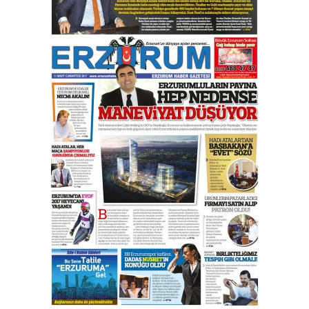
çekmemeli!
Orhan BOZKURT
17 Şubat 2026 Salı
Bir fotoğraf, bir şehir, bir
gazeteci… Dizginler kimin
elinde?
31 Mart 2026 Salı
A. Berhan Yılmaz
BİR BÖLÜM DEĞİL, BİR ÖMÜR
SEÇİYORSUNUZ… “NEDEN
ATATÜRK ÜNİVERSİTESİ?”
28 Temmuz 2026 Salı
Ahmet Gökhan YAZICI
Ahmed Yesevi’den bir Alperen…
”Reisimiz” idi… Hakka yürüdü.!
26 Mart 2026 Perşembe
Cem Bakırcı
Ardında bıraktığı hatıralarıyla
gönül adamı Faruk Terzioğlu!
13 Mayıs 2026 Çarşamba
Esat BİNDESEN
Başkan Sekmen’den Erzurum’a