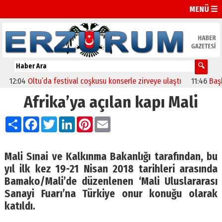
MENÜ ☰
2:04
Oltu’da festival coşkusu konserle zirveye ulaştı
11:46
Başkan S
Afrika’ya açılan kapı Mali
Paylaş
Facebook
Twitter
LinkedIn
Pinterest
Email
Mali Sınai ve Kalkınma Bakanlığı tarafından, bu
yıl ilk kez 19-21 Nisan 2018 tarihleri arasında
Bamako/Mali’de düzenlenen ‘Mali Uluslararası
Sanayi Fuarı’na Türkiye onur konuğu olarak
katıldı.