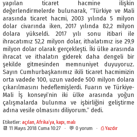
yapılan ticaret hacmine ilişkin
değerlendirmelerde bulunarak, ‘’Türkiye ve Mali
arasında ticaret hacmi, 2003 yılında 5 milyon
dolar civarında iken, 2017 yılında 82,2 milyon
dolara yükseldi. 2017 yılı sonu itibari ile
ihracatımız 52,2 milyon dolar, ithalatımız ise 29,9
milyon dolar olarak gerçekleşti. İki ülke arasında
ihracat ve ithalatın giderek daha dengeli bir
şekilde gitmesinden memnuniyet duyuyoruz.
Sayın Cumhurbaşkanımız ikili ticaret hacmimizin
orta vadede 100, uzun vadede 500 milyon dolara
çıkarılmasını hedeflemişlerdi. Fuarın ve Türkiye-
Mali İş konseyi’nin iki ülke arasında yoğun
çalışmalarda bulunma ve işbirliğini geliştirme
adına vesile olmasını diliyorum.’’ dedi.
Etiketler:
açılan
,
Afrika’ya
,
kapı
,
malı
📆 11 Mayıs 2018 Cuma 10:27 · 💬 0 yorum ·
⎙ Yazdır