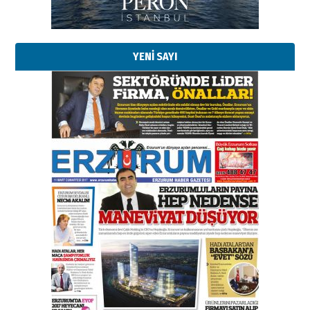
Esat BİNDESEN
Başkan Sekmen’den Erzurum’a
bir vizyon proje daha!
02 Ağustos 2026 Pazar
YENİ SAYI
Kadir SABUNCUOĞLU
Erzurumspor’un köşe taşları
29 Haziran 2026 Pazartesi
Kenan GÜLERCİ
Murat Şahsuvaroğlu ERKON’da
çıtayı yukarı taşırken,
yönetimdekiler aşağı
çekmemeli!
Orhan BOZKURT
17 Şubat 2026 Salı
Bir fotoğraf, bir şehir, bir
gazeteci… Dizginler kimin
elinde?
31 Mart 2026 Salı
A. Berhan Yılmaz
BİR BÖLÜM DEĞİL, BİR ÖMÜR
SEÇİYORSUNUZ… “NEDEN
ATATÜRK ÜNİVERSİTESİ?”