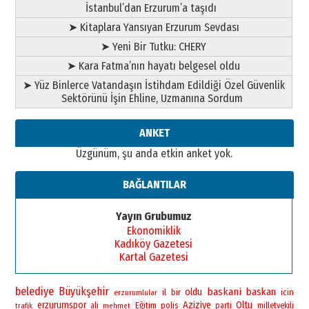
Esat BİNDESEN
İstanbul’dan Erzurum’a taşıdı
Başkan Sekmen’den Erzurum’a
➤ Kitaplara Yansıyan Erzurum Sevdası
bir vizyon proje daha!
02 Ağustos 2026 Pazar
➤ Yeni Bir Tutku: CHERY
➤ Kara Fatma’nın hayatı belgesel oldu
➤ Yüz Binlerce Vatandaşın İstihdam Edildiği Özel Güvenlik
Sektörünü İşin Ehline, Uzmanına Sordum
ANKET
Üzgünüm, şu anda etkin anket yok.
BAĞLANTILAR
Yayın Grubumuz
Ekonomiklik
Kadıköy Gazetesi
Kartal Gazetesi
belediye
Büyükşehir
baskani
baskan
bir
oldu
il
icin
erzurumlular
erzurumspor
Aziziye
Oltu
Eğitim
polis
ali
parti
milletvekili
trafik
mehmet