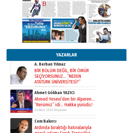
28 Temmuz 2026 Salı
Ahmet Gökhan YAZICI
Ahmed Yesevi’den bir Alperen…
”Reisimiz” idi… Hakka yürüdü.!
26 Mart 2026 Perşembe
Cem Bakırcı
Ardında bıraktığı hatıralarıyla
gönül adamı Faruk Terzioğlu!
YAZARLAR
13 Mayıs 2026 Çarşamba
Esat BİNDESEN
Başkan Sekmen’den Erzurum’a
bir vizyon proje daha!
02 Ağustos 2026 Pazar
Kadir SABUNCUOĞLU
Erzurumspor’un köşe taşları
29 Haziran 2026 Pazartesi
Kenan GÜLERCİ
Murat Şahsuvaroğlu ERKON’da