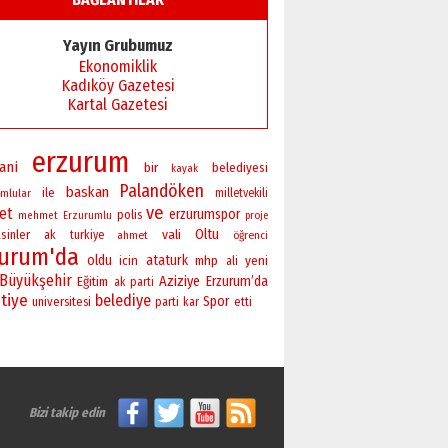
Yayın Grubumuz
Ekonomiklik
Kadıköy Gazetesi
Kartal Gazetesi
erzurum
ani
bir
belediyesi
kayak
Palandöken
baskan
ile
mlular
milletvekili
ve
ret
erzurumspor
polis
mehmet
Erzurumlu
proje
vali
Oltu
sinler
ak
turkiye
ahmet
öğrenci
zurum'da
oldu
ataturk
yeni
icin
mhp
ali
Büyükşehir
Aziziye
Erzurum’da
Eğitim
ak parti
tiye
belediye
Spor
universitesi
parti
kar
etti
Bizi takip edin