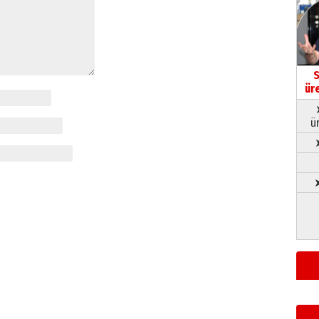
S
ür
ü
➤