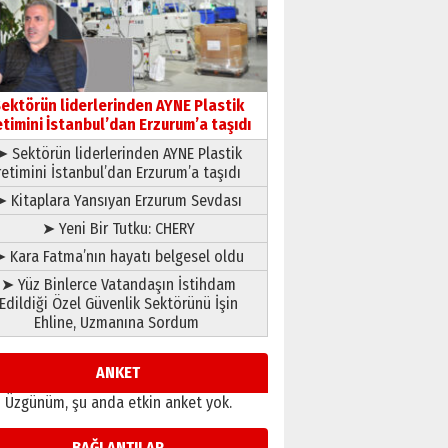
gönül adamı Faruk Terzioğlu!
13 Mayıs 2026 Çarşamba
Esat BİNDESEN
Başkan Sekmen’den Erzurum’a
bir vizyon proje daha!
ektörün liderlerinden AYNE Plastik
02 Ağustos 2026 Pazar
etimini İstanbul’dan Erzurum’a taşıdı
➤ Sektörün liderlerinden AYNE Plastik
retimini İstanbul’dan Erzurum’a taşıdı
➤ Kitaplara Yansıyan Erzurum Sevdası
➤ Yeni Bir Tutku: CHERY
 Kara Fatma’nın hayatı belgesel oldu
➤ Yüz Binlerce Vatandaşın İstihdam
Edildiği Özel Güvenlik Sektörünü İşin
Ehline, Uzmanına Sordum
ANKET
Üzgünüm, şu anda etkin anket yok.
BAĞLANTILAR