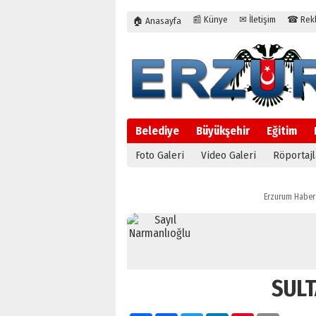
📰 Künye
✉ İletişim
☎ Rekla
🏠 Anasayfa
Belediye
Büyükşehir
Eğitim
Foto Galeri
Video Galeri
Röportajl
Erzurum Haber
SUL