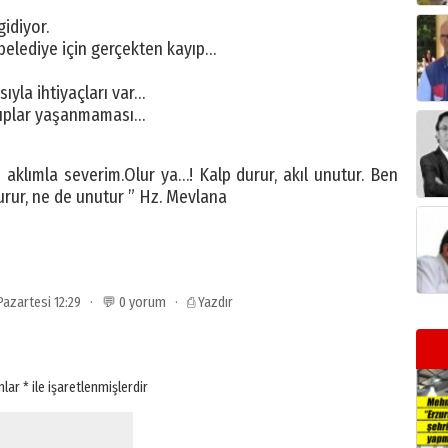
idiyor.
belediye için gerçekten kayıp…
ıyla ihtiyaçları var…
ayıplar yaşanmaması…
 aklımla severim.Olur ya…! Kalp durur, akıl unutur. Ben
urur, ne de unutur ” Hz. Mevlana
 Pazartesi 12:29 · 💬 0 yorum ·
⎙ Yazdır
anlar
*
ile işaretlenmişlerdir