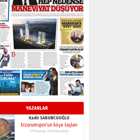
BİR BÖLÜM DEĞİL, BİR ÖMÜR
SEÇİYORSUNUZ… “NEDEN
ATATÜRK ÜNİVERSİTESİ?”
28 Temmuz 2026 Salı
Ahmet Gökhan YAZICI
Ahmed Yesevi’den bir
Alperen… ”Reisimiz” idi…
Hakka yürüdü.!
26 Mart 2026 Perşembe
Cem Bakırcı
Ardında bıraktığı hatıralarıyla
gönül adamı Faruk Terzioğlu!
13 Mayıs 2026 Çarşamba
Esat BİNDESEN
Başkan Sekmen’den Erzurum’a
bir vizyon proje daha!
YAZARLAR
02 Ağustos 2026 Pazar
Kadir SABUNCUOĞLU
Erzurumspor’un köşe taşları
29 Haziran 2026 Pazartesi