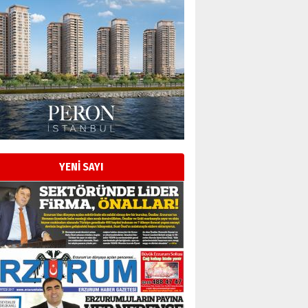
Esat BİNDESEN
Başkan Sekmen’den Erzurum’a
bir vizyon proje daha!
02 Ağustos 2026 Pazar
Kadir SABUNCUOĞLU
Erzurumspor’un köşe taşları
29 Haziran 2026 Pazartesi
YENİ SAYI
Kenan GÜLERCİ
Murat Şahsuvaroğlu ERKON’da
çıtayı yukarı taşırken,
yönetimdekiler aşağı
çekmemeli!
Orhan BOZKURT
17 Şubat 2026 Salı
Bir fotoğraf, bir şehir, bir
gazeteci… Dizginler kimin
elinde?
31 Mart 2026 Salı
A. Berhan Yılmaz