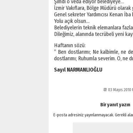
Şimdi o veda ediyor belediyeye…
İzmir Vakıflara, Bölge Müdürü olarak g
Genel sekreter Yardımcısı Kenan İba 
Yolu açık olsun…
Belediyelerin teknik elemanlara fazlas
Dileğimiz, alanında tecrübeli yeni k
Haftanın sözü:
” Ben dostlarımı; Ne kalbimle, ne de
dostlarımı; Ruhumla severim. O, ne d
Sayıl NARMANLIOĞLU
📆 03 Mayıs 2010
Bir yanıt yazın
E-posta adresiniz yayınlanmayacak.
Gerekli al