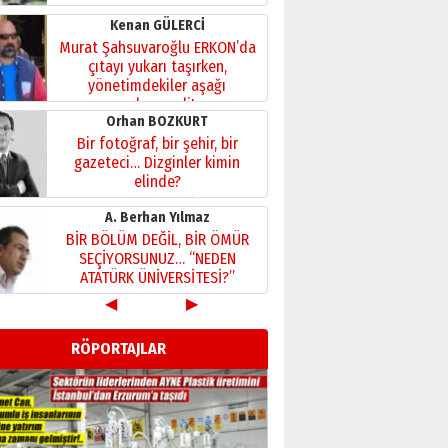
Kenan GÜLERCİ
Murat Şahsuvaroğlu ERKON’da
çıtayı yukarı taşırken,
yönetimdekiler aşağı
çekmemeli!
Orhan BOZKURT
17 Şubat 2026 Salı
Bir fotoğraf, bir şehir, bir
gazeteci… Dizginler kimin
elinde?
31 Mart 2026 Salı
A. Berhan Yılmaz
BİR BÖLÜM DEĞİL, BİR ÖMÜR
SEÇİYORSUNUZ… “NEDEN
ATATÜRK ÜNİVERSİTESİ?”
28 Temmuz 2026 Salı
◀
▶
Ahmet Gökhan YAZICI
Ahmed Yesevi’den bir
RÖPORTAJLAR
Alperen… ”Reisimiz” idi…
Hakka yürüdü.!
26 Mart 2026 Perşembe
Cem Bakırcı
Ardında bıraktığı hatıralarıyla