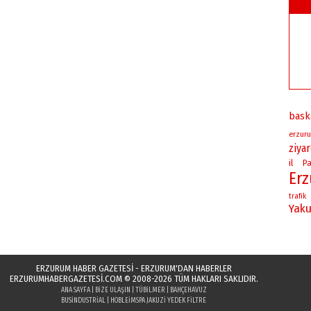
bask
erzuru
ziya
il
Pa
Er
trafik
Yaku
ERZURUM HABER GAZETESİ - ERZURUM'DAN HABERLER
ERZURUMHABERGAZETESI.COM
© 2008-2026 TÜM HAKLARI SAKLIDIR.
ANA SAYFA
|
BIZE ULAŞIN
|
TÜBILMER
|
BAHÇEHAVUZ
BUSINDUSTRIAL
|
HOBLEI
MSPA JAKUZI YEDEK FILTRE