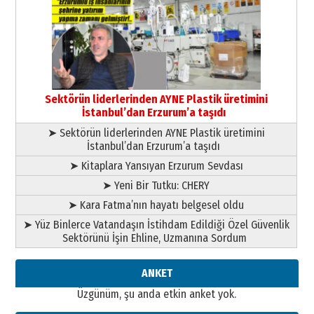
Cem Bakırcı
Ardında bıraktığı hatıralarıyla
gönül adamı Faruk Terzioğlu!
13 Mayıs 2026 Çarşamba
Esat BİNDESEN
Başkan Sekmen’den Erzurum’a
Sektörün liderlerinden AYNE Plastik üretimini
bir vizyon proje daha!
İstanbul’dan Erzurum’a taşıdı
02 Ağustos 2026 Pazar
➤ Sektörün liderlerinden AYNE Plastik üretimini
İstanbul’dan Erzurum’a taşıdı
➤ Kitaplara Yansıyan Erzurum Sevdası
➤ Yeni Bir Tutku: CHERY
➤ Kara Fatma’nın hayatı belgesel oldu
➤ Yüz Binlerce Vatandaşın İstihdam Edildiği Özel Güvenlik
Sektörünü İşin Ehline, Uzmanına Sordum
ANKET
Üzgünüm, şu anda etkin anket yok.