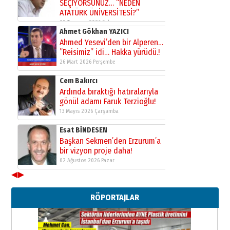
Erzurumspor’un köşe taşları
29 Haziran 2026 Pazartesi
Kenan GÜLERCİ
Murat Şahsuvaroğlu ERKON’da
çıtayı yukarı taşırken,
yönetimdekiler aşağı
çekmemeli!
Orhan BOZKURT
17 Şubat 2026 Salı
Bir fotoğraf, bir şehir, bir
gazeteci… Dizginler kimin
elinde?
31 Mart 2026 Salı
A. Berhan Yılmaz
BİR BÖLÜM DEĞİL, BİR ÖMÜR
SEÇİYORSUNUZ… “NEDEN
ATATÜRK ÜNİVERSİTESİ?”
◀
▶
28 Temmuz 2026 Salı
Ahmet Gökhan YAZICI
RÖPORTAJLAR
Ahmed Yesevi’den bir Alperen…
”Reisimiz” idi… Hakka yürüdü.!
26 Mart 2026 Perşembe