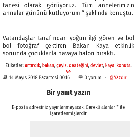
tanesi olarak görüyoruz. Tüm annelerimizin
anneler gününü kutluyorum “ şeklinde konuştu.
Vatandaşlar tarafından yoğun ilgi gören ve bol
bol fotoğraf çektiren Bakan Kaya etkinlik
sonunda çocuklarla havaya balon bıraktı.
Etiketler:
artırdık
,
bakan
,
çeyiz
,
desteğini
,
devlet
,
kaya
,
konuta
,
ve
📆 14 Mayıs 2018 Pazartesi 00:16 · 💬 0 yorum ·
⎙ Yazdır
Bir yanıt yazın
E-posta adresiniz yayınlanmayacak.
Gerekli alanlar
*
ile
işaretlenmişlerdir