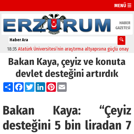
MENÜ ☰
:35
Atatürk Üniversitesi’nin araştırma altyapısına güçlü onay
12:04
Bakan Kaya, çeyiz ve konuta
devlet desteğini artırdık
Paylaş
Facebook
Twitter
LinkedIn
Pinterest
Email
Bakan Kaya: “Çeyiz
desteğini 5 bin liradan 7