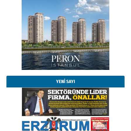
Esat BİNDESEN
Başkan Sekmen’den Erzurum’a
bir vizyon proje daha!
02 Ağustos 2026 Pazar
Kadir SABUNCUOĞLU
Erzurumspor’un köşe taşları
29 Haziran 2026 Pazartesi
YENİ SAYI
Kenan GÜLERCİ
Murat Şahsuvaroğlu ERKON’da
çıtayı yukarı taşırken,
yönetimdekiler aşağı
çekmemeli!
Orhan BOZKURT
17 Şubat 2026 Salı
Bir fotoğraf, bir şehir, bir
gazeteci… Dizginler kimin