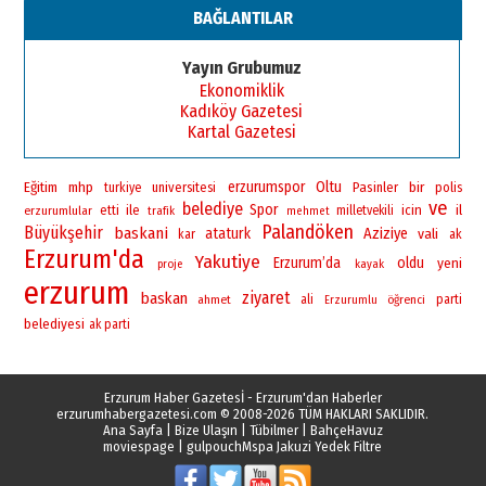
BAĞLANTILAR
Yayın Grubumuz
Ekonomiklik
Kadıköy Gazetesi
Kartal Gazetesi
erzurumspor
Oltu
bir
Eğitim
mhp
universitesi
Pasinler
polis
turkiye
ve
belediye
Spor
ile
icin
il
erzurumlular
etti
milletvekili
trafik
mehmet
Palandöken
Büyükşehir
baskani
ataturk
Aziziye
vali
kar
ak
Erzurum'da
Yakutiye
Erzurum’da
oldu
yeni
proje
kayak
erzurum
ziyaret
baskan
ahmet
ali
öğrenci
parti
Erzurumlu
belediyesi
ak parti
Erzurum Haber Gazetesİ - Erzurum'dan Haberler
erzurumhabergazetesi.com
© 2008-2026 TÜM HAKLARI SAKLIDIR.
Ana Sayfa
|
Bize Ulaşın
|
Tübilmer
|
BahçeHavuz
moviespage
|
gulpouch
Mspa Jakuzi Yedek Filtre