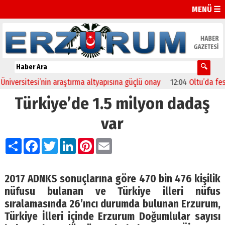
MENÜ ☰
itesi’nin araştırma altyapısına güçlü onay
12:04
Oltu’da festival c
Türkiye’de 1.5 milyon dadaş
var
Paylaş
Facebook
Twitter
LinkedIn
Pinterest
Email
2017 ADNKS sonuçlarına göre 470 bin 476 kişilik
nüfusu bulanan ve Türkiye illeri nüfus
sıralamasında 26’ıncı durumda bulunan Erzurum,
Türkiye İlleri içinde Erzurum Doğumlular sayısı