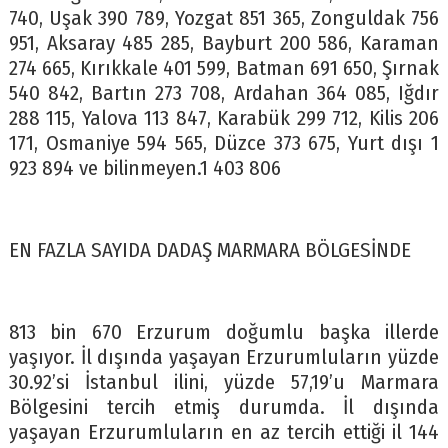
740, Uşak 390 789, Yozgat 851 365, Zonguldak 756
951, Aksaray 485 285, Bayburt 200 586, Karaman
274 665, Kırıkkale 401 599, Batman 691 650, Şırnak
540 842, Bartın 273 708, Ardahan 364 085, Iğdır
288 115, Yalova 113 847, Karabük 299 712, Kilis 206
171, Osmaniye 594 565, Düzce 373 675, Yurt dışı 1
923 894 ve bilinmeyen.1 403 806
EN FAZLA SAYIDA DADAŞ MARMARA BÖLGESİNDE
813 bin 670 Erzurum doğumlu başka illerde
yaşıyor. İl dışında yaşayan Erzurumluların yüzde
30.92’si İstanbul ilini, yüzde 57,19’u Marmara
Bölgesini tercih etmiş durumda. İl dışında
yaşayan Erzurumluların en az tercih ettiği il 144