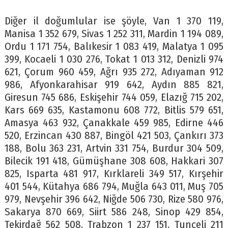
Diğer il doğumlular ise şöyle, Van 1 370 119,
Manisa 1 352 679, Sivas 1 252 311, Mardin 1 194 089,
Ordu 1 171 754, Balıkesir 1 083 419, Malatya 1 095
399, Kocaeli 1 030 276, Tokat 1 013 312, Denizli 974
621, Çorum 960 459, Ağrı 935 272, Adıyaman 912
986, Afyonkarahisar 919 642, Aydın 885 821,
Giresun 745 686, Eskişehir 744 059, Elazığ 715 202,
Kars 669 635, Kastamonu 608 772, Bitlis 579 651,
Amasya 463 932, Çanakkale 459 985, Edirne 446
520, Erzincan 430 887, Bingöl 421 503, Çankırı 373
188, Bolu 363 231, Artvin 331 754, Burdur 304 509,
Bilecik 191 418, Gümüşhane 308 608, Hakkari 307
825, Isparta 481 917, Kırklareli 349 517, Kırşehir
401 544, Kütahya 686 794, Muğla 643 011, Muş 705
979, Nevşehir 396 642, Niğde 506 730, Rize 580 976,
Sakarya 870 669, Siirt 586 248, Sinop 429 854,
Tekirdağ 562 508, Trabzon 1 237 151, Tunceli 211