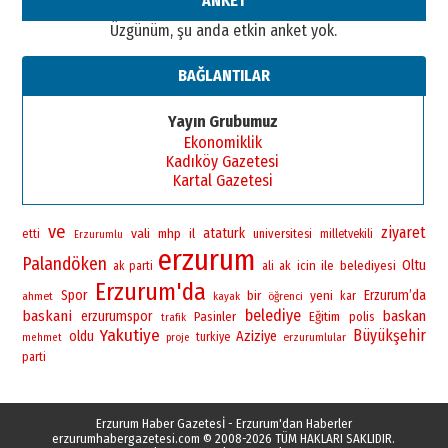
ANKET
Üzgünüm, şu anda etkin anket yok.
BAĞLANTILAR
Yayın Grubumuz
Ekonomiklik
Kadıköy Gazetesi
Kartal Gazetesi
ve
ziyaret
vali
ataturk
mhp
il
universitesi
etti
milletvekili
Erzurumlu
erzurum
Palandöken
Oltu
icin
ile
belediyesi
ak parti
ali
ak
Erzurum'da
Spor
bir
yeni
Erzurum’da
ahmet
öğrenci
kar
kayak
belediye
baskani
baskan
erzurumspor
Pasinler
Eğitim
polis
trafik
Yakutiye
Büyükşehir
oldu
Aziziye
turkiye
erzurumlular
mehmet
proje
parti
Erzurum Haber Gazetesİ - Erzurum'dan Haberler
erzurumhabergazetesi.com
© 2008-2026 TÜM HAKLARI SAKLIDIR.