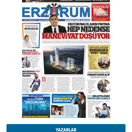
Bir fotoğraf, bir şehir, bir
gazeteci… Dizginler kimin
elinde?
31 Mart 2026 Salı
A. Berhan Yılmaz
BİR BÖLÜM DEĞİL, BİR ÖMÜR
SEÇİYORSUNUZ… “NEDEN
ATATÜRK ÜNİVERSİTESİ?”
28 Temmuz 2026 Salı
Ahmet Gökhan YAZICI
Ahmed Yesevi’den bir Alperen…
”Reisimiz” idi… Hakka yürüdü.!
26 Mart 2026 Perşembe
Cem Bakırcı
Ardında bıraktığı hatıralarıyla
gönül adamı Faruk Terzioğlu!
13 Mayıs 2026 Çarşamba
Esat BİNDESEN
Başkan Sekmen’den Erzurum’a
bir vizyon proje daha!
02 Ağustos 2026 Pazar
YAZARLAR