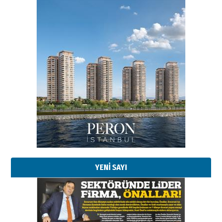
Esat BİNDESEN
Başkan Sekmen’den Erzurum’a
bir vizyon proje daha!
02 Ağustos 2026 Pazar
Kadir SABUNCUOĞLU
Erzurumspor’un köşe taşları
29 Haziran 2026 Pazartesi
YENİ SAYI
Kenan GÜLERCİ
Murat Şahsuvaroğlu ERKON’da
çıtayı yukarı taşırken,
yönetimdekiler aşağı
çekmemeli!
Orhan BOZKURT
17 Şubat 2026 Salı