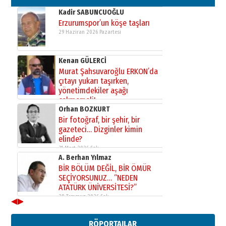
Kadir SABUNCUOĞLU
Erzurumspor’un köşe taşları
29 Haziran 2026 Pazartesi
Kenan GÜLERCİ
Murat Şahsuvaroğlu ERKON’da
çıtayı yukarı taşırken,
yönetimdekiler aşağı
çekmemeli!
Orhan BOZKURT
17 Şubat 2026 Salı
Bir fotoğraf, bir şehir, bir
gazeteci… Dizginler kimin
elinde?
31 Mart 2026 Salı
A. Berhan Yılmaz
BİR BÖLÜM DEĞİL, BİR ÖMÜR
SEÇİYORSUNUZ… “NEDEN
ATATÜRK ÜNİVERSİTESİ?”
28 Temmuz 2026 Salı
◀
▶
Ahmet Gökhan YAZICI
Ahmed Yesevi’den bir Alperen…
RÖPORTAJLAR