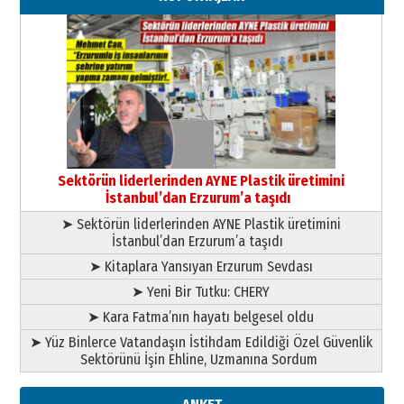
”Reisimiz” idi… Hakka yürüdü.!
26 Mart 2026 Perşembe
Cem Bakırcı
Ardında bıraktığı hatıralarıyla
gönül adamı Faruk Terzioğlu!
13 Mayıs 2026 Çarşamba
Esat BİNDESEN
Başkan Sekmen’den Erzurum’a
bir vizyon proje daha!
Sektörün liderlerinden AYNE Plastik üretimini
02 Ağustos 2026 Pazar
İstanbul’dan Erzurum’a taşıdı
➤ Sektörün liderlerinden AYNE Plastik üretimini
İstanbul’dan Erzurum’a taşıdı
➤ Kitaplara Yansıyan Erzurum Sevdası
➤ Yeni Bir Tutku: CHERY
➤ Kara Fatma’nın hayatı belgesel oldu
➤ Yüz Binlerce Vatandaşın İstihdam Edildiği Özel Güvenlik
Sektörünü İşin Ehline, Uzmanına Sordum