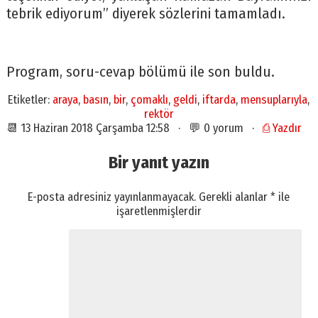
tebrik ediyorum” diyerek sözlerini tamamladı.
Program, soru-cevap bölümü ile son buldu.
Etiketler:
araya
,
basın
,
bir
,
çomaklı
,
geldi
,
iftarda
,
mensuplarıyla
,
rektör
📆 13 Haziran 2018 Çarşamba 12:58 · 💬 0 yorum ·
⎙ Yazdır
Bir yanıt yazın
E-posta adresiniz yayınlanmayacak.
Gerekli alanlar
*
ile
işaretlenmişlerdir