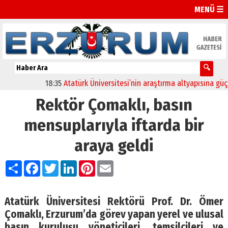
MENÜ ☰
18:35
Atatürk Üniversitesi’nin araştırma altyapısına güçlü o
Rektör Çomaklı, basın
mensuplarıyla iftarda bir
araya geldi
Paylaş
Facebook
Twitter
LinkedIn
Pinterest
Email
Atatürk Üniversitesi Rektörü Prof. Dr. Ömer
Çomaklı, Erzurum’da görev yapan yerel ve ulusal
basın kuruluşu yöneticileri, temsilcileri ve