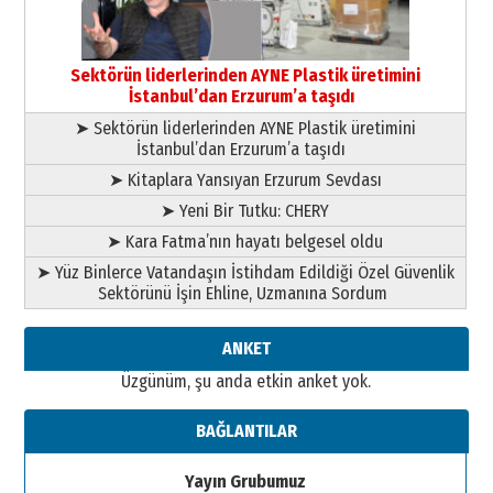
çekmemeli!
Orhan BOZKURT
17 Şubat 2026 Salı
Bir fotoğraf, bir şehir, bir
gazeteci… Dizginler kimin
Sektörün liderlerinden AYNE Plastik üretimini
elinde?
İstanbul’dan Erzurum’a taşıdı
31 Mart 2026 Salı
➤ Sektörün liderlerinden AYNE Plastik üretimini
A. Berhan Yılmaz
İstanbul’dan Erzurum’a taşıdı
BİR BÖLÜM DEĞİL, BİR ÖMÜR
SEÇİYORSUNUZ… “NEDEN
➤ Kitaplara Yansıyan Erzurum Sevdası
ATATÜRK ÜNİVERSİTESİ?”
➤ Yeni Bir Tutku: CHERY
28 Temmuz 2026 Salı
Ahmet Gökhan YAZICI
➤ Kara Fatma’nın hayatı belgesel oldu
Ahmed Yesevi’den bir Alperen…
➤ Yüz Binlerce Vatandaşın İstihdam Edildiği Özel Güvenlik
”Reisimiz” idi… Hakka yürüdü.!
Sektörünü İşin Ehline, Uzmanına Sordum
26 Mart 2026 Perşembe
Cem Bakırcı
ANKET
Ardında bıraktığı hatıralarıyla
Üzgünüm, şu anda etkin anket yok.
gönül adamı Faruk Terzioğlu!
13 Mayıs 2026 Çarşamba
BAĞLANTILAR
Esat BİNDESEN
Başkan Sekmen’den Erzurum’a
Yayın Grubumuz
bir vizyon proje daha!