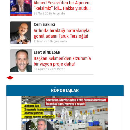
Ahmed Yesevi’den bir Alperen…
”Reisimiz” idi… Hakka yürüdü.!
26 Mart 2026 Perşembe
Cem Bakırcı
Ardında bıraktığı hatıralarıyla
gönül adamı Faruk Terzioğlu!
13 Mayıs 2026 Çarşamba
Esat BİNDESEN
Başkan Sekmen’den Erzurum’a
bir vizyon proje daha!
02 Ağustos 2026 Pazar
◀
▶
Kadir SABUNCUOĞLU
Erzurumspor’un köşe taşları
RÖPORTAJLAR
29 Haziran 2026 Pazartesi
Kenan GÜLERCİ
Murat Şahsuvaroğlu ERKON’da
çıtayı yukarı taşırken,
yönetimdekiler aşağı