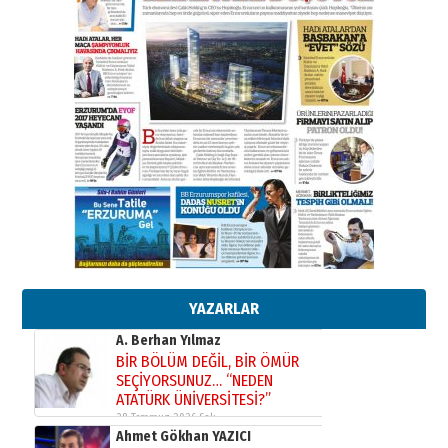
02 Ağustos 2026 Pazar
Kadir SABUNCUOĞLU
Erzurumspor’un köşe taşları
29 Haziran 2026 Pazartesi
Kenan GÜLERCİ
Murat Şahsuvaroğlu ERKON’da
çıtayı yukarı taşırken,
yönetimdekiler aşağı
çekmemeli!
Orhan BOZKURT
17 Şubat 2026 Salı
Bir fotoğraf, bir şehir, bir
gazeteci… Dizginler kimin
elinde?
YAZARLAR
31 Mart 2026 Salı
A. Berhan Yılmaz
BİR BÖLÜM DEĞİL, BİR ÖMÜR
SEÇİYORSUNUZ… “NEDEN
ATATÜRK ÜNİVERSİTESİ?”
28 Temmuz 2026 Salı
Ahmet Gökhan YAZICI