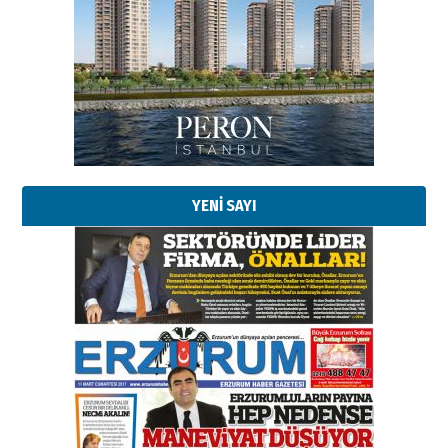
YENİ SAYI
Esat BİNDESEN
Başkan Sekmen’den Erzurum’a
bir vizyon proje daha!