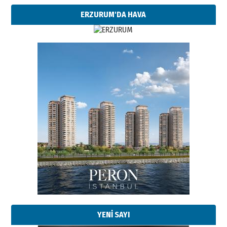
ERZURUM'DA HAVA
Esat BİNDESEN
Başkan Sekmen’den Erzurum’a
bir vizyon proje daha!
02 Ağustos 2026 Pazar
Kadir SABUNCUOĞLU
Erzurumspor’un köşe taşları
29 Haziran 2026 Pazartesi
YENİ SAYI
Kenan GÜLERCİ