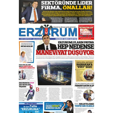
Murat Şahsuvaroğlu ERKON’da
çıtayı yukarı taşırken,
yönetimdekiler aşağı
çekmemeli!
Orhan BOZKURT
17 Şubat 2026 Salı
Bir fotoğraf, bir şehir, bir
gazeteci… Dizginler kimin
elinde?
31 Mart 2026 Salı
A. Berhan Yılmaz
BİR BÖLÜM DEĞİL, BİR ÖMÜR
SEÇİYORSUNUZ… “NEDEN
ATATÜRK ÜNİVERSİTESİ?”
28 Temmuz 2026 Salı
Ahmet Gökhan YAZICI
Ahmed Yesevi’den bir Alperen…
”Reisimiz” idi… Hakka yürüdü.!
26 Mart 2026 Perşembe
Cem Bakırcı
Ardında bıraktığı hatıralarıyla
gönül adamı Faruk Terzioğlu!
13 Mayıs 2026 Çarşamba