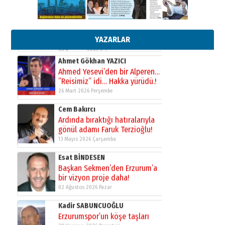
Esat BİNDESEN
Başkan Sekmen’den Erzurum’a
bir vizyon proje daha!
02 Ağustos 2026 Pazar
YAZARLAR
Kadir SABUNCUOĞLU
Erzurumspor’un köşe taşları
29 Haziran 2026 Pazartesi
Kenan GÜLERCİ
Murat Şahsuvaroğlu ERKON’da
çıtayı yukarı taşırken,
yönetimdekiler aşağı
çekmemeli!
Orhan BOZKURT
17 Şubat 2026 Salı
Bir fotoğraf, bir şehir, bir
gazeteci… Dizginler kimin
elinde?
31 Mart 2026 Salı
A. Berhan Yılmaz
BİR BÖLÜM DEĞİL, BİR ÖMÜR
SEÇİYORSUNUZ… “NEDEN