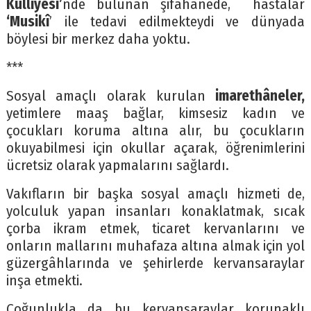
Külliyesi’
nde bulunan şifâhânede, hastalar
‘Musikî
’ ile tedavi edilmekteydi ve dünyada
böylesi bir merkez daha yoktu.
***
Sosyal amaçlı olarak kurulan
imarethâneler,
yetimlere maaş bağlar, kimsesiz kadın ve
çocukları koruma altına alır, bu çocukların
okuyabilmesi için okullar açarak, öğrenimlerini
ücretsiz olarak yapmalarını sağlardı.
Vakıfların bir başka sosyal amaçlı hizmeti de,
yolculuk yapan insanları konaklatmak, sıcak
çorba ikram etmek, ticaret kervanlarını ve
onların mallarını muhafaza altına almak için yol
güzergâhlarında ve şehirlerde kervansaraylar
inşa etmekti.
Çoğunlukla da bu kervansaraylar korunaklı