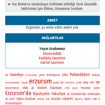
➤ Yüz Binlerce Vatandaşın İstihdam Edildiği Özel Güvenlik
Sektörünü İşin Ehline, Uzmanına Sordum
ANKET
Üzgünüm, şu anda etkin anket yok.
BAĞLANTILAR
Yayın Grubumuz
Ekonomiklik
Kadıköy Gazetesi
Kartal Gazetesi
Palandöken
belediye
yeni
Oltu
ile
belediyesi
turkiye
Erzurumlu
erzurum
ve
bir
mhp
erzurumlular
parti
etti
kayak
mehmet
trafik
baskani
oldu
ataturk
universitesi
icin
Pasinler
polis
ak
proje
Erzurum'da
Yakutiye
Büyükşehir
Erzurum’da
ali
milletvekili
ziyaret
baskan
Aziziye
Spor
vali
Eğitim
il
ak parti
ahmet
kar
öğrenci
erzurumspor