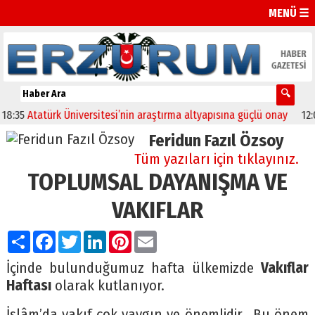
MENÜ ☰
Atatürk Üniversitesi’nin araştırma altyapısına güçlü onay
12:04
Olt
Feridun Fazıl Özsoy
Tüm yazıları için tıklayınız.
TOPLUMSAL DAYANIŞMA VE
VAKIFLAR
Paylaş
Facebook
Twitter
LinkedIn
Pinterest
Email
İçinde bulunduğumuz hafta ülkemizde
Vakıflar
Haftası
olarak kutlanıyor.
İslâm’da vakıf çok yaygın ve önemlidir. Bu önem