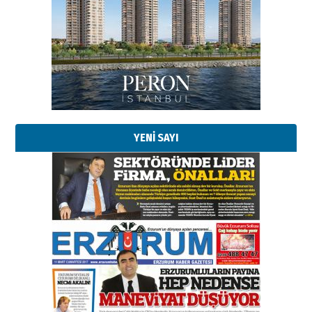
Esat BİNDESEN
Başkan Sekmen’den Erzurum’a
bir vizyon proje daha!
02 Ağustos 2026 Pazar
YENİ SAYI
Kadir SABUNCUOĞLU
Erzurumspor’un köşe taşları
29 Haziran 2026 Pazartesi
Kenan GÜLERCİ
Murat Şahsuvaroğlu ERKON’da
çıtayı yukarı taşırken,
yönetimdekiler aşağı
çekmemeli!
Orhan BOZKURT
17 Şubat 2026 Salı
Bir fotoğraf, bir şehir, bir