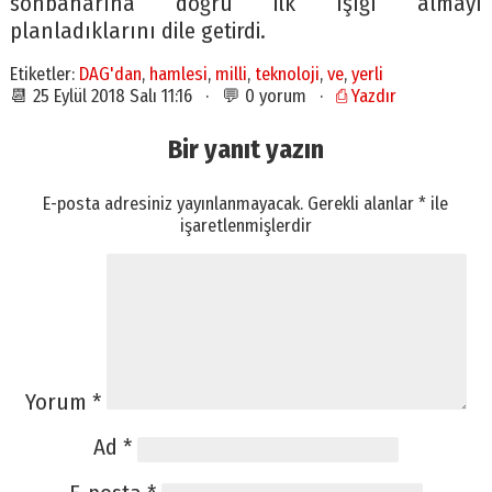
sonbaharına doğru ilk ışığı almayı
planladıklarını dile getirdi.
Etiketler:
DAG'dan
,
hamlesi
,
milli
,
teknoloji
,
ve
,
yerli
📆 25 Eylül 2018 Salı 11:16 · 💬 0 yorum ·
⎙ Yazdır
Bir yanıt yazın
E-posta adresiniz yayınlanmayacak.
Gerekli alanlar
*
ile
işaretlenmişlerdir
Yorum
*
Ad
*