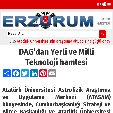
MENÜ ☰
8:35
Atatürk Üniversitesi’nin araştırma altyapısına güçlü onay
12:0
DAG’dan Yerli ve Milli
Teknoloji hamlesi
Paylaş
Facebook
Twitter
LinkedIn
Pinterest
Email
Atatürk Üniversitesi Astrofizik Araştırma
ve Uygulama Merkezi (ATASAM)
bünyesinde, Cumhurbaşkanlığı Strateji ve
Bütçe Başkanlığı ve Atatürk Üniversitesi