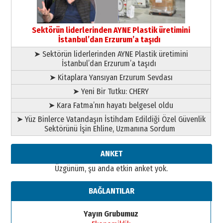
26 Mart 2026 Perşembe
Cem Bakırcı
Ardında bıraktığı hatıralarıyla
Sektörün liderlerinden AYNE Plastik üretimini
gönül adamı Faruk Terzioğlu!
İstanbul’dan Erzurum’a taşıdı
13 Mayıs 2026 Çarşamba
➤ Sektörün liderlerinden AYNE Plastik üretimini
İstanbul’dan Erzurum’a taşıdı
Esat BİNDESEN
Başkan Sekmen’den Erzurum’a
➤ Kitaplara Yansıyan Erzurum Sevdası
bir vizyon proje daha!
➤ Yeni Bir Tutku: CHERY
02 Ağustos 2026 Pazar
➤ Kara Fatma’nın hayatı belgesel oldu
➤ Yüz Binlerce Vatandaşın İstihdam Edildiği Özel Güvenlik
Sektörünü İşin Ehline, Uzmanına Sordum
ANKET
Üzgünüm, şu anda etkin anket yok.
BAĞLANTILAR
Yayın Grubumuz