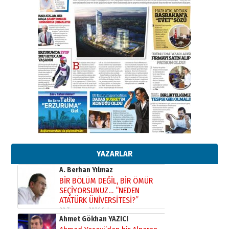
gazeteci… Dizginler kimin
elinde?
31 Mart 2026 Salı
A. Berhan Yılmaz
BİR BÖLÜM DEĞİL, BİR ÖMÜR
SEÇİYORSUNUZ… “NEDEN
ATATÜRK ÜNİVERSİTESİ?”
28 Temmuz 2026 Salı
Ahmet Gökhan YAZICI
Ahmed Yesevi’den bir Alperen…
”Reisimiz” idi… Hakka yürüdü.!
26 Mart 2026 Perşembe
Cem Bakırcı
Ardında bıraktığı hatıralarıyla
YAZARLAR
gönül adamı Faruk Terzioğlu!
13 Mayıs 2026 Çarşamba
Esat BİNDESEN
Başkan Sekmen’den Erzurum’a
bir vizyon proje daha!
02 Ağustos 2026 Pazar