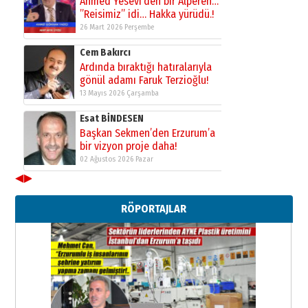
Kadir SABUNCUOĞLU
Erzurumspor’un köşe taşları
29 Haziran 2026 Pazartesi
Kenan GÜLERCİ
Murat Şahsuvaroğlu ERKON’da
çıtayı yukarı taşırken,
yönetimdekiler aşağı
çekmemeli!
Orhan BOZKURT
17 Şubat 2026 Salı
Bir fotoğraf, bir şehir, bir
gazeteci… Dizginler kimin
elinde?
◀
▶
31 Mart 2026 Salı
A. Berhan Yılmaz
RÖPORTAJLAR
BİR BÖLÜM DEĞİL, BİR ÖMÜR
SEÇİYORSUNUZ… “NEDEN
ATATÜRK ÜNİVERSİTESİ?”
28 Temmuz 2026 Salı
Ahmet Gökhan YAZICI
Ahmed Yesevi’den bir Alperen…
”Reisimiz” idi… Hakka yürüdü.!