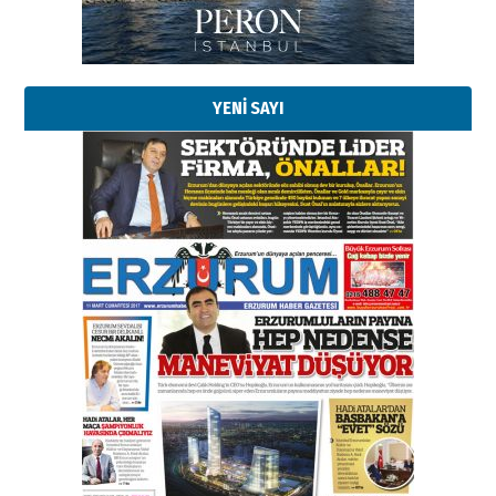
Kadir SABUNCUOĞLU
Erzurumspor’un köşe taşları
29 Haziran 2026 Pazartesi
YENİ SAYI
Kenan GÜLERCİ
Murat Şahsuvaroğlu ERKON’da
çıtayı yukarı taşırken,
yönetimdekiler aşağı
çekmemeli!
Orhan BOZKURT
17 Şubat 2026 Salı
Bir fotoğraf, bir şehir, bir
gazeteci… Dizginler kimin
elinde?
31 Mart 2026 Salı
A. Berhan Yılmaz
BİR BÖLÜM DEĞİL, BİR ÖMÜR
SEÇİYORSUNUZ… “NEDEN
ATATÜRK ÜNİVERSİTESİ?”
28 Temmuz 2026 Salı
Ahmet Gökhan YAZICI
Ahmed Yesevi’den bir Alperen…
”Reisimiz” idi… Hakka yürüdü.!