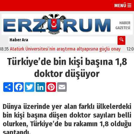
MENÜ ☰
5
Atatürk Üniversitesi’nin araştırma altyapısına güçlü onay
12:04
O
Türkiye’de bin kişi başına 1,8
doktor düşüyor
Paylaş
Facebook
Twitter
LinkedIn
Pinterest
Email
Dünya üzerinde yer alan farklı ülkelerdeki
bin kişi başına düşen doktor sayıları belli
olurken, Türkiye’de bu rakamın 1,8 olduğu
saptandı.