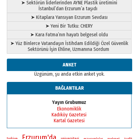
➤ Sektörün liderlerinden AYNE Plastik üretimini
İstanbul’dan Erzurum’a taşıdı
➤ Kitaplara Yansıyan Erzurum Sevdası
➤ Yeni Bir Tutku: CHERY
➤ Kara Fatma’nın hayatı belgesel oldu
➤ Yüz Binlerce Vatandaşın İstihdam Edildiği Özel Güvenlik
Sektörünü İşin Ehline, Uzmanına Sordum
ANKET
Üzgünüm, şu anda etkin anket yok.
BAĞLANTILAR
Yayın Grubumuz
Ekonomiklik
Kadıköy Gazetesi
Kartal Gazetesi
Erzurum'da
universitesi
turkiye
erzurumlular
mehmet
trafik