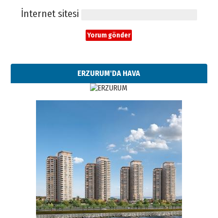
İnternet sitesi
ERZURUM'DA HAVA
Esat BİNDESEN
Başkan Sekmen’den Erzurum’a
bir vizyon proje daha!
02 Ağustos 2026 Pazar