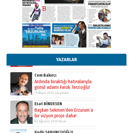
26 Mart 2026 Perşembe
Cem Bakırcı
Ardında bıraktığı hatıralarıyla
gönül adamı Faruk Terzioğlu!
13 Mayıs 2026 Çarşamba
Esat BİNDESEN
Başkan Sekmen’den Erzurum’a
bir vizyon proje daha!
02 Ağustos 2026 Pazar
YAZARLAR
Kadir SABUNCUOĞLU
Erzurumspor’un köşe taşları
29 Haziran 2026 Pazartesi
Kenan GÜLERCİ
Murat Şahsuvaroğlu ERKON’da
çıtayı yukarı taşırken,
yönetimdekiler aşağı
çekmemeli!
Orhan BOZKURT
17 Şubat 2026 Salı
Bir fotoğraf, bir şehir, bir