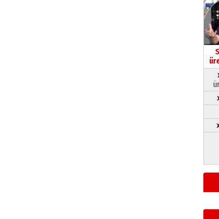
S
ür
ü
➤