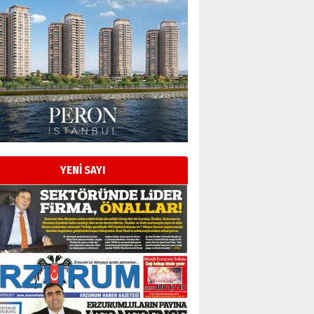
Esat BİNDESEN
Başkan Sekmen’den Erzurum’a
bir vizyon proje daha!
02 Ağustos 2026 Pazar
Kadir SABUNCUOĞLU
Erzurumspor’un köşe taşları
29 Haziran 2026 Pazartesi
YENİ SAYI
Kenan GÜLERCİ
Murat Şahsuvaroğlu ERKON’da
çıtayı yukarı taşırken,
yönetimdekiler aşağı
çekmemeli!
Orhan BOZKURT
17 Şubat 2026 Salı
Bir fotoğraf, bir şehir, bir
gazeteci… Dizginler kimin
elinde?
31 Mart 2026 Salı
A. Berhan Yılmaz