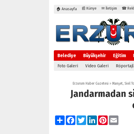
📰 Künye
✉ İletişim
☎ Rekla
🏠 Anasayfa
Belediye
Büyükşehir
Eğitim
Foto Galeri
Video Galeri
Röportajl
Erzurum Haber Gazetesi
»
Manşet
,
Sivil 
Jandarmadan si
Paylaş
Facebook
Twitter
LinkedIn
Pinterest
Email