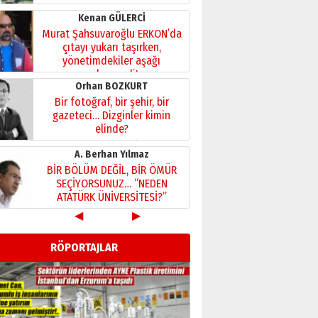
Kenan GÜLERCİ
Murat Şahsuvaroğlu ERKON’da
çıtayı yukarı taşırken,
yönetimdekiler aşağı
çekmemeli!
Orhan BOZKURT
17 Şubat 2026 Salı
Bir fotoğraf, bir şehir, bir
gazeteci… Dizginler kimin
elinde?
31 Mart 2026 Salı
A. Berhan Yılmaz
BİR BÖLÜM DEĞİL, BİR ÖMÜR
SEÇİYORSUNUZ… “NEDEN
ATATÜRK ÜNİVERSİTESİ?”
28 Temmuz 2026 Salı
◀
▶
Ahmet Gökhan YAZICI
Ahmed Yesevi’den bir
RÖPORTAJLAR
Alperen… ”Reisimiz” idi…
Hakka yürüdü.!
26 Mart 2026 Perşembe
Cem Bakırcı
Ardında bıraktığı hatıralarıyla