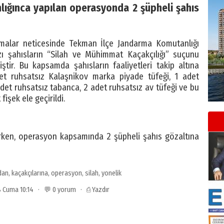
ığınca yapılan operasyonda 2 şüpheli şahıs
lışmalar neticesinde Tekman İlçe Jandarma Komutanlığı
ı şahısların “Silah ve Mühimmat Kaçakçılığı” suçunu
iştir. Bu kapsamda şahısların faaliyetleri takip altına
et ruhsatsız Kalaşnikov marka piyade tüfeği, 1 adet
adet ruhsatsız tabanca, 2 adet ruhsatsız av tüfeği ve bu
 fişek ele geçirildi.
urken, operasyon kapsamında 2 şüpheli şahıs gözaltına
dan
,
kaçakçılarına
,
operasyon
,
silah
,
yonelik
18 Cuma 10:14 · 💬 0 yorum ·
⎙ Yazdır