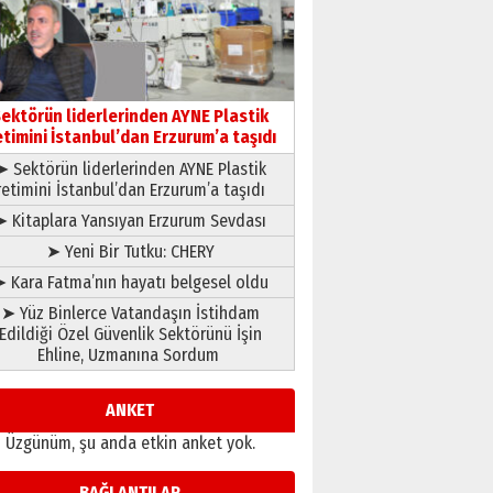
gönül adamı Faruk Terzioğlu!
13 Mayıs 2026 Çarşamba
Esat BİNDESEN
Başkan Sekmen’den Erzurum’a
bir vizyon proje daha!
ektörün liderlerinden AYNE Plastik
02 Ağustos 2026 Pazar
etimini İstanbul’dan Erzurum’a taşıdı
➤ Sektörün liderlerinden AYNE Plastik
retimini İstanbul’dan Erzurum’a taşıdı
➤ Kitaplara Yansıyan Erzurum Sevdası
➤ Yeni Bir Tutku: CHERY
 Kara Fatma’nın hayatı belgesel oldu
➤ Yüz Binlerce Vatandaşın İstihdam
Edildiği Özel Güvenlik Sektörünü İşin
Ehline, Uzmanına Sordum
ANKET
Üzgünüm, şu anda etkin anket yok.
BAĞLANTILAR