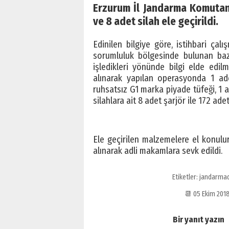
Erzurum İl Jandarma Komutanl
ve 8 adet silah ele geçirildi.
Edinilen bilgiye göre, istihbari ça
sorumluluk bölgesinde bulunan baz
işledikleri yönünde bilgi elde edilm
alınarak yapılan operasyonda 1 ad
ruhsatsız G1 marka piyade tüfeği, 1 
silahlara ait 8 adet şarjör ile 172 adet
Ele geçirilen malzemelere el konul
alınarak adli makamlara sevk edildi.
Etiketler:
jandarma
📆 05 Ekim 20
Bir yanıt yazın