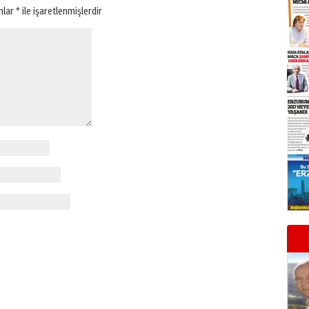
anlar
*
ile işaretlenmişlerdir