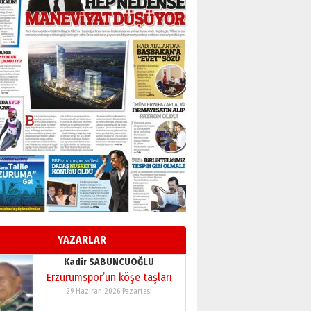
BİR BÖLÜM DEĞİL, BİR ÖMÜR
SEÇİYORSUNUZ… “NEDEN
ATATÜRK ÜNİVERSİTESİ?”
28 Temmuz 2026 Salı
Ahmet Gökhan YAZICI
Ahmed Yesevi’den bir
Alperen… ”Reisimiz” idi…
Hakka yürüdü.!
26 Mart 2026 Perşembe
Cem Bakırcı
Ardında bıraktığı hatıralarıyla
gönül adamı Faruk Terzioğlu!
13 Mayıs 2026 Çarşamba
Esat BİNDESEN
Başkan Sekmen’den Erzurum’a
bir vizyon proje daha!
YAZARLAR
02 Ağustos 2026 Pazar
Kadir SABUNCUOĞLU
Erzurumspor’un köşe taşları
29 Haziran 2026 Pazartesi