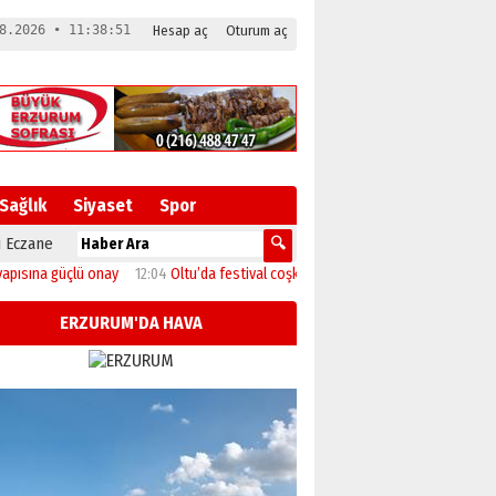
8.2026 • 11:38:52
Hesap aç
Oturum aç
Sağlık
Siyaset
Spor
 Eczane
a güçlü onay
12:04
Oltu’da festival coşkusu konserle zirveye ulaştı
11:46
Başk
ERZURUM'DA HAVA