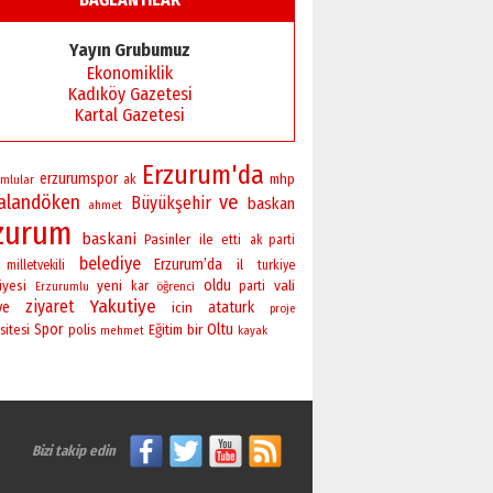
Yayın Grubumuz
Ekonomiklik
Kadıköy Gazetesi
Kartal Gazetesi
Erzurum'da
erzurumspor
mhp
mlular
ak
alandöken
ve
Büyükşehir
baskan
ahmet
zurum
baskani
Pasinler
ile
etti
ak parti
belediye
Erzurum’da
il
milletvekili
turkiye
yeni
oldu
vali
iyesi
kar
öğrenci
parti
Erzurumlu
Yakutiye
ziyaret
ye
ataturk
icin
proje
Spor
bir
Oltu
sitesi
polis
Eğitim
mehmet
kayak
Bizi takip edin