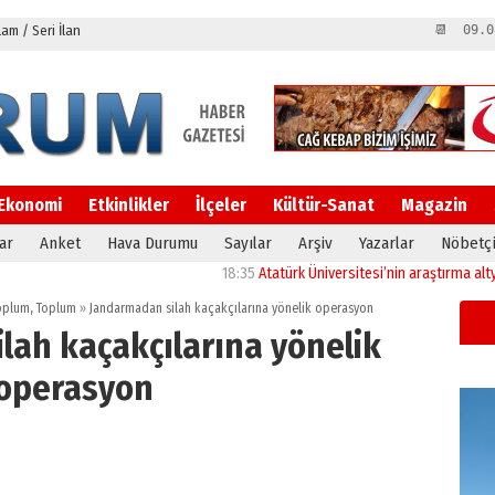
m / Seri İlan
📆 09.0
Ekonomi
Etkinlikler
İlçeler
Kültür-Sanat
Magazin
ar
Anket
Hava Durumu
Sayılar
Arşiv
Yazarlar
Nöbetçi
18:35
Atatürk Üniversitesi’nin araştırma altyapısın
Toplum
,
Toplum
»
Jandarmadan silah kaçakçılarına yönelik operasyon
lah kaçakçılarına yönelik
operasyon