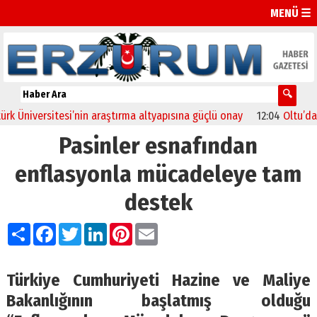
MENÜ ☰
Üniversitesi’nin araştırma altyapısına güçlü onay
12:04
Oltu’da fes
Pasinler esnafından
enflasyonla mücadeleye tam
destek
Paylaş
Facebook
Twitter
LinkedIn
Pinterest
Email
Türkiye Cumhuriyeti Hazine ve Maliye
Bakanlığının başlatmış olduğu