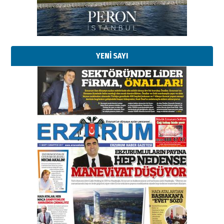
Kadir SABUNCUOĞLU
Erzurumspor’un köşe taşları
29 Haziran 2026 Pazartesi
YENİ SAYI
Kenan GÜLERCİ
Murat Şahsuvaroğlu ERKON’da
çıtayı yukarı taşırken,
yönetimdekiler aşağı
çekmemeli!
Orhan BOZKURT
17 Şubat 2026 Salı
Bir fotoğraf, bir şehir, bir
gazeteci… Dizginler kimin
elinde?
31 Mart 2026 Salı
A. Berhan Yılmaz
BİR BÖLÜM DEĞİL, BİR ÖMÜR
SEÇİYORSUNUZ… “NEDEN
ATATÜRK ÜNİVERSİTESİ?”
28 Temmuz 2026 Salı
Ahmet Gökhan YAZICI
Ahmed Yesevi’den bir Alperen…
”Reisimiz” idi… Hakka yürüdü.!