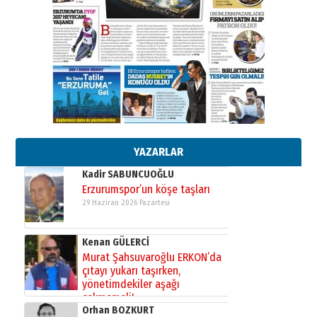
26 Mart 2026 Perşembe
Cem Bakırcı
Ardında bıraktığı hatıralarıyla
gönül adamı Faruk Terzioğlu!
13 Mayıs 2026 Çarşamba
Esat BİNDESEN
Başkan Sekmen’den Erzurum’a
bir vizyon proje daha!
02 Ağustos 2026 Pazar
YAZARLAR
Kadir SABUNCUOĞLU
Erzurumspor’un köşe taşları
29 Haziran 2026 Pazartesi
Kenan GÜLERCİ
Murat Şahsuvaroğlu ERKON’da
çıtayı yukarı taşırken,
yönetimdekiler aşağı
çekmemeli!
Orhan BOZKURT
17 Şubat 2026 Salı