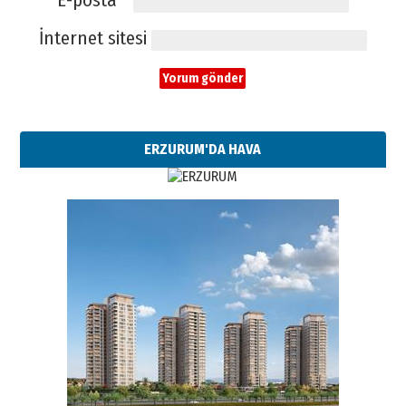
E-posta
*
İnternet sitesi
ERZURUM'DA HAVA
Esat BİNDESEN
Başkan Sekmen’den Erzurum’a
bir vizyon proje daha!
02 Ağustos 2026 Pazar