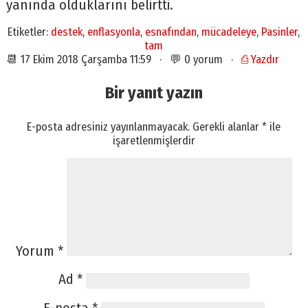
yanında olduklarını belirtti.
Etiketler:
destek
,
enflasyonla
,
esnafından
,
mücadeleye
,
Pasinler
,
tam
📆 17 Ekim 2018 Çarşamba 11:59 · 💬 0 yorum ·
⎙ Yazdır
Bir yanıt yazın
E-posta adresiniz yayınlanmayacak.
Gerekli alanlar
*
ile
işaretlenmişlerdir
Yorum
*
Ad
*