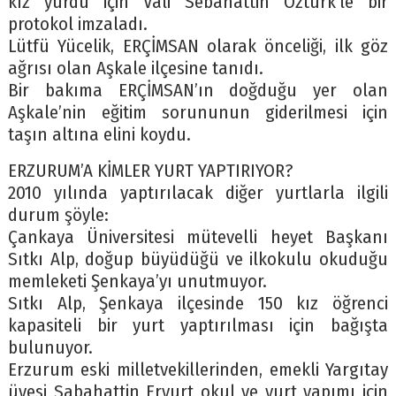
kız yurdu için Vali Sebahattin Öztürk’le bir
protokol imzaladı.
Lütfü Yücelik, ERÇİMSAN olarak önceliği, ilk göz
ağrısı olan Aşkale ilçesine tanıdı.
Bir bakıma ERÇİMSAN’ın doğduğu yer olan
Aşkale’nin eğitim sorununun giderilmesi için
taşın altına elini koydu.
ERZURUM’A KİMLER YURT YAPTIRIYOR?
2010 yılında yaptırılacak diğer yurtlarla ilgili
durum şöyle:
Çankaya Üniversitesi mütevelli heyet Başkanı
Sıtkı Alp, doğup büyüdüğü ve ilkokulu okuduğu
memleketi Şenkaya’yı unutmuyor.
Sıtkı Alp, Şenkaya ilçesinde 150 kız öğrenci
kapasiteli bir yurt yaptırılması için bağışta
bulunuyor.
Erzurum eski milletvekillerinden, emekli Yargıtay
üyesi Sabahattin Eryurt okul ve yurt yapımı için