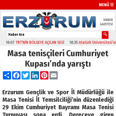
MENÜ ☰
16:07
TRT’NİN BÖLGEYE AÇILAN SESİ
18:35
Atatürk Üniversitesi’nin a
Masa tenisçileri Cumhuriyet
Kupası’nda yarıştı
Paylaş
Facebook
Twitter
LinkedIn
Pinterest
Email
Erzurum Gençlik ve Spor İl Müdürlüğü ile
Masa Tenisi İl Temsilciliği’nin düzenlediği
29 Ekim Cumhuriyet Bayramı Masa Tenisi
Turnuvası sona erdi. Dereceye giren