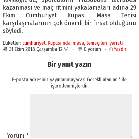
kazanması ve maç ritmini yakalamaları adına 29
Ekim Cumhuriyet Kupası Masa Tenisi
karşılaşmalarının çok önemli bir fırsat olduğunu
söyledi.
Etiketler:
cumhuriyet
,
Kupası'nda
,
masa
,
tenisçileri
,
yaristi
📆 31 Ekim 2018 Çarşamba 12:44 · 💬 0 yorum ·
⎙ Yazdır
Bir yanıt yazın
E-posta adresiniz yayınlanmayacak.
Gerekli alanlar
*
ile
işaretlenmişlerdir
Yorum
*