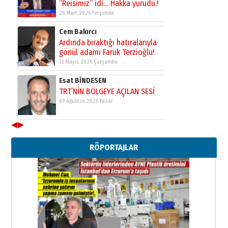
Kadir SABUNCUOĞLU
Erzurumspor’un köşe taşları
29 Haziran 2026 Pazartesi
Kenan GÜLERCİ
Murat Şahsuvaroğlu ERKON’da
çıtayı yukarı taşırken,
yönetimdekiler aşağı
çekmemeli!
Orhan BOZKURT
17 Şubat 2026 Salı
Bir fotoğraf, bir şehir, bir
gazeteci… Dizginler kimin
◀
▶
elinde?
31 Mart 2026 Salı
RÖPORTAJLAR
A. Berhan Yılmaz
BİR BÖLÜM DEĞİL, BİR ÖMÜR
SEÇİYORSUNUZ… “NEDEN
ATATÜRK ÜNİVERSİTESİ?”
28 Temmuz 2026 Salı
Ahmet Gökhan YAZICI
Ahmed Yesevi’den bir Alperen…
”Reisimiz” idi… Hakka yürüdü.!