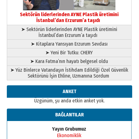
26 Mart 2026 Perşembe
Cem Bakırcı
Sektörün liderlerinden AYNE Plastik üretimini
Ardında bıraktığı hatıralarıyla
İstanbul’dan Erzurum’a taşıdı
gönül adamı Faruk Terzioğlu!
➤ Sektörün liderlerinden AYNE Plastik üretimini
13 Mayıs 2026 Çarşamba
İstanbul’dan Erzurum’a taşıdı
Esat BİNDESEN
➤ Kitaplara Yansıyan Erzurum Sevdası
TRT’NİN BÖLGEYE AÇILAN SESİ
➤ Yeni Bir Tutku: CHERY
09 Ağustos 2026 Pazar
➤ Kara Fatma’nın hayatı belgesel oldu
➤ Yüz Binlerce Vatandaşın İstihdam Edildiği Özel Güvenlik
Sektörünü İşin Ehline, Uzmanına Sordum
ANKET
Üzgünüm, şu anda etkin anket yok.
BAĞLANTILAR
Yayın Grubumuz
Ekonomiklik