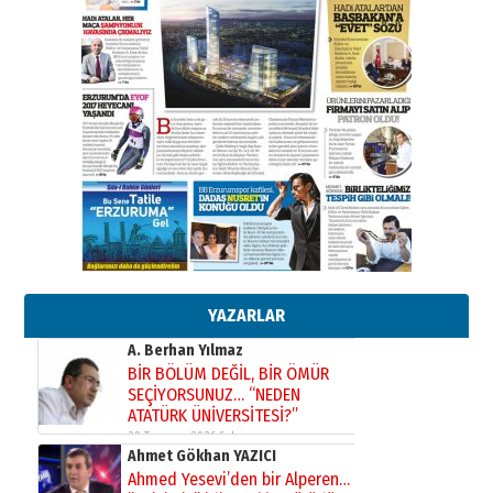
Bir fotoğraf, bir şehir, bir
gazeteci… Dizginler kimin
elinde?
31 Mart 2026 Salı
A. Berhan Yılmaz
BİR BÖLÜM DEĞİL, BİR ÖMÜR
SEÇİYORSUNUZ… “NEDEN
ATATÜRK ÜNİVERSİTESİ?”
28 Temmuz 2026 Salı
Ahmet Gökhan YAZICI
Ahmed Yesevi’den bir Alperen…
”Reisimiz” idi… Hakka yürüdü.!
26 Mart 2026 Perşembe
Cem Bakırcı
YAZARLAR
Ardında bıraktığı hatıralarıyla
gönül adamı Faruk Terzioğlu!
13 Mayıs 2026 Çarşamba
Esat BİNDESEN
TRT’NİN BÖLGEYE AÇILAN SESİ
09 Ağustos 2026 Pazar