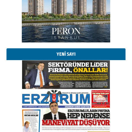
Esat BİNDESEN
TRT’NİN BÖLGEYE AÇILAN SESİ
09 Ağustos 2026 Pazar
YENİ SAYI
Kadir SABUNCUOĞLU
Erzurumspor’un köşe taşları
29 Haziran 2026 Pazartesi
Kenan GÜLERCİ
Murat Şahsuvaroğlu ERKON’da
çıtayı yukarı taşırken,
yönetimdekiler aşağı
çekmemeli!
Orhan BOZKURT
17 Şubat 2026 Salı