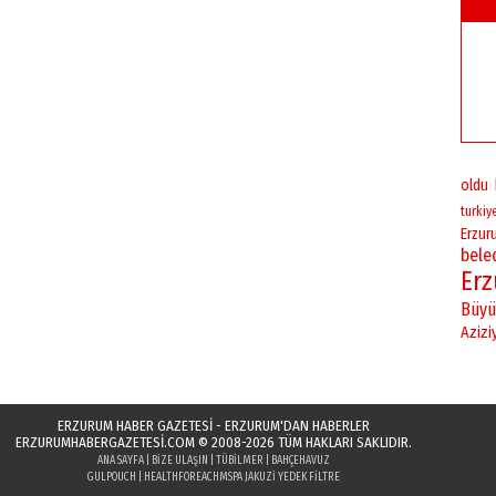
oldu
turkiy
Erzur
bele
Er
Büyü
Azizi
ERZURUM HABER GAZETESİ - ERZURUM'DAN HABERLER
ERZURUMHABERGAZETESI.COM
© 2008-2026 TÜM HAKLARI SAKLIDIR.
ANA SAYFA
|
BIZE ULAŞIN
|
TÜBILMER
|
BAHÇEHAVUZ
GULPOUCH
|
HEALTHFOREACH
MSPA JAKUZI YEDEK FILTRE