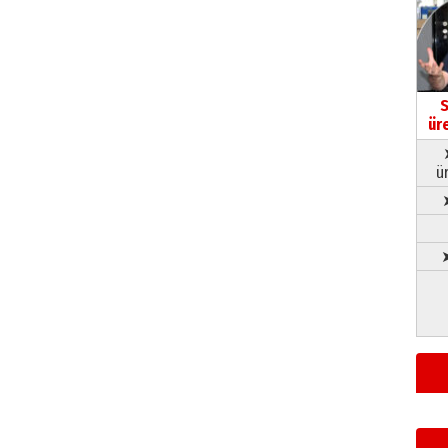
S
ür
ü
➤