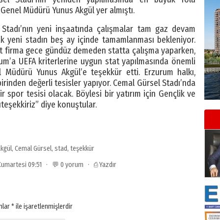
 Genel Müdürü Yunus Akgül yer almıştı.
 Stadı’nın yeni inşaatında çalışmalar tam gaz devam
cak yeni stadın beş ay içinde tamamlanması bekleniyor.
it firma gece gündüz demeden statta çalışma yaparken,
um’a UEFA kriterlerine uygun stat yapılmasında önemli
 Müdürü Yunus Akgül’e teşekkür etti. Erzurum halkı,
irinden değerli tesisler yapıyor. Cemal Gürsel Stadı’nda
ir spor tesisi olacak. Böylesi bir yatırım için Gençlik ve
eşekkiriz” diye konuştular.
kgül
,
Cemal Gürsel
,
stad
,
teşekkür
 Cumartesi 09:51 · 💬 0 yorum ·
⎙ Yazdır
anlar
*
ile işaretlenmişlerdir