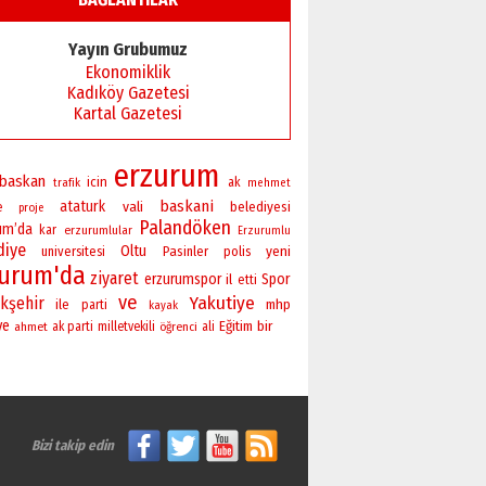
Başkan Sekmen’den Erzurum’a
bir vizyon proje daha!
Yayın Grubumuz
02 Ağustos 2026 Pazar
Ekonomiklik
Kadıköy Gazetesi
Kartal Gazetesi
erzurum
baskan
icin
ak
trafik
mehmet
baskani
ataturk
vali
belediyesi
e
proje
Palandöken
um’da
kar
erzurumlular
Erzurumlu
diye
Oltu
yeni
universitesi
Pasinler
polis
zurum'da
ziyaret
erzurumspor
Spor
il
etti
ve
Yakutiye
kşehir
ile
mhp
parti
kayak
ye
bir
Eğitim
ahmet
ak parti
milletvekili
öğrenci
ali
Bizi takip edin