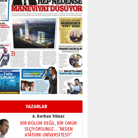
Başkan Sekmen’den Erzurum’a
bir vizyon proje daha!
02 Ağustos 2026 Pazar
Kadir SABUNCUOĞLU
Erzurumspor’un köşe taşları
29 Haziran 2026 Pazartesi
Kenan GÜLERCİ
Murat Şahsuvaroğlu ERKON’da
çıtayı yukarı taşırken,
yönetimdekiler aşağı
çekmemeli!
Orhan BOZKURT
17 Şubat 2026 Salı
Bir fotoğraf, bir şehir, bir
gazeteci… Dizginler kimin
elinde?
YAZARLAR
31 Mart 2026 Salı
A. Berhan Yılmaz
BİR BÖLÜM DEĞİL, BİR ÖMÜR
SEÇİYORSUNUZ… “NEDEN
ATATÜRK ÜNİVERSİTESİ?”