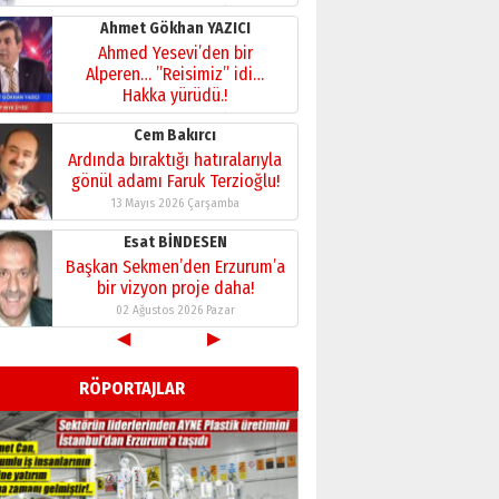
28 Temmuz 2026 Salı
Ahmet Gökhan YAZICI
Ahmed Yesevi’den bir
Alperen… ”Reisimiz” idi…
Hakka yürüdü.!
26 Mart 2026 Perşembe
Cem Bakırcı
Ardında bıraktığı hatıralarıyla
gönül adamı Faruk Terzioğlu!
13 Mayıs 2026 Çarşamba
Esat BİNDESEN
Başkan Sekmen’den Erzurum’a
bir vizyon proje daha!
02 Ağustos 2026 Pazar
◀
▶
Kadir SABUNCUOĞLU
Erzurumspor’un köşe taşları
RÖPORTAJLAR
29 Haziran 2026 Pazartesi
Kenan GÜLERCİ
Murat Şahsuvaroğlu ERKON’da