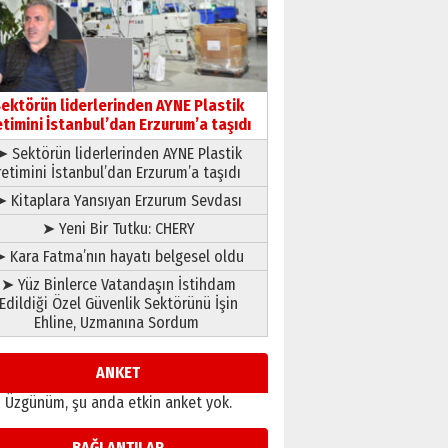
çıtayı yukarı taşırken,
yönetimdekiler aşağı
çekmemeli!
Orhan BOZKURT
17 Şubat 2026 Salı
Bir fotoğraf, bir şehir, bir
gazeteci… Dizginler kimin
ektörün liderlerinden AYNE Plastik
elinde?
etimini İstanbul’dan Erzurum’a taşıdı
31 Mart 2026 Salı
➤ Sektörün liderlerinden AYNE Plastik
A. Berhan Yılmaz
retimini İstanbul’dan Erzurum’a taşıdı
BİR BÖLÜM DEĞİL, BİR ÖMÜR
SEÇİYORSUNUZ… “NEDEN
➤ Kitaplara Yansıyan Erzurum Sevdası
ATATÜRK ÜNİVERSİTESİ?”
➤ Yeni Bir Tutku: CHERY
28 Temmuz 2026 Salı
Ahmet Gökhan YAZICI
 Kara Fatma’nın hayatı belgesel oldu
Ahmed Yesevi’den bir
➤ Yüz Binlerce Vatandaşın İstihdam
Alperen… ”Reisimiz” idi…
Edildiği Özel Güvenlik Sektörünü İşin
Hakka yürüdü.!
Ehline, Uzmanına Sordum
26 Mart 2026 Perşembe
Cem Bakırcı
Ardında bıraktığı hatıralarıyla
ANKET
gönül adamı Faruk Terzioğlu!
Üzgünüm, şu anda etkin anket yok.
13 Mayıs 2026 Çarşamba
Esat BİNDESEN
BAĞLANTILAR