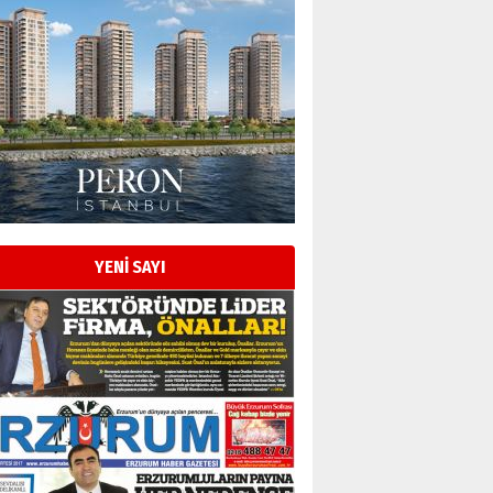
YENİ SAYI
Esat BİNDESEN