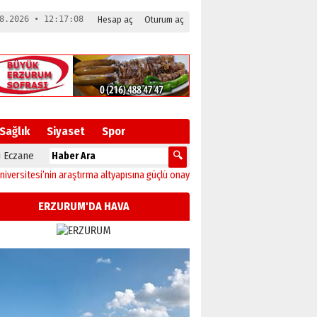
8.2026 • 12:17:08
Hesap aç
Oturum aç
Sağlık
Siyaset
Spor
 Eczane
esi’nin araştırma altyapısına güçlü onay
12:04
Oltu’da festival coşkusu konser
ERZURUM'DA HAVA