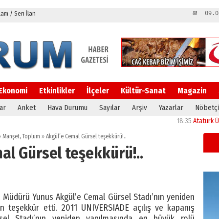
m / Seri İlan
📆 09.0
Ekonomi
Etkinlikler
İlçeler
Kültür-Sanat
Magazin
ar
Anket
Hava Durumu
Sayılar
Arşiv
Yazarlar
Nöbetçi
18:35
Atatürk Üniversit
»
Manşet
,
Toplum
»
Akgül’e Cemal Gürsel teşekkürü!..
al Gürsel teşekkürü!..
l Müdürü Yunus Akgül’e Cemal Gürsel Stadı’nın yeniden
in teşekkür etti. 2011 UNIVERSIADE açılış ve kapanış
rsel Stadı’nın yeniden yapılmasında en büyük rolü