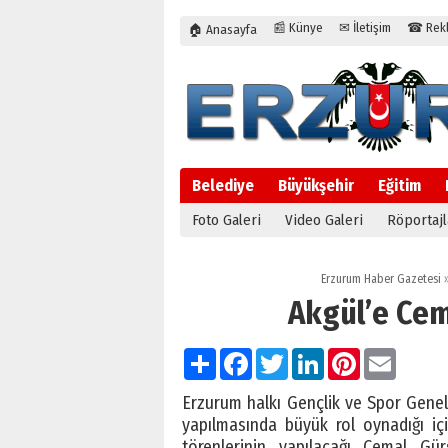
📰 Künye
✉ İletişim
☎ Rekla
🏠 Anasayfa
Belediye
Büyükşehir
Eğitim
Foto Galeri
Video Galeri
Röportajl
Erzurum Haber Gazetesi
Akgül’e Cem
Paylaş
Facebook
Twitter
LinkedIn
Pinterest
Email
Erzurum halkı Gençlik ve Spor Gene
yapılmasında büyük rol oynadığı iç
törenlerinin yapılacağı Cemal Gü