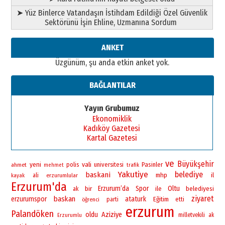
Ahmed Yesevi’den bir Alperen…
➤ Yüz Binlerce Vatandaşın İstihdam Edildiği Özel Güvenlik
”Reisimiz” idi… Hakka yürüdü.!
Sektörünü İşin Ehline, Uzmanına Sordum
26 Mart 2026 Perşembe
Cem Bakırcı
ANKET
Ardında bıraktığı hatıralarıyla
Üzgünüm, şu anda etkin anket yok.
gönül adamı Faruk Terzioğlu!
13 Mayıs 2026 Çarşamba
BAĞLANTILAR
Esat BİNDESEN
Başkan Sekmen’den Erzurum’a
Yayın Grubumuz
bir vizyon proje daha!
Ekonomiklik
02 Ağustos 2026 Pazar
Kadıköy Gazetesi
Kartal Gazetesi
ve
Büyükşehir
yeni
vali
polis
universitesi
Pasinler
ahmet
mehmet
trafik
Yakutiye
belediye
baskani
mhp
il
ali
erzurumlular
kayak
Erzurum'da
bir
Erzurum’da
Spor
Oltu
ile
belediyesi
ak
ziyaret
baskan
erzurumspor
ataturk
Eğitim
öğrenci
parti
etti
erzurum
Palandöken
oldu
Aziziye
milletvekili
ak
Erzurumlu