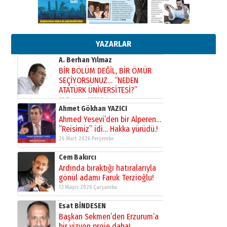
çekmemeli!
Orhan BOZKURT
17 Şubat 2026 Salı
Bir fotoğraf, bir şehir, bir
gazeteci… Dizginler kimin
elinde?
YAZARLAR
31 Mart 2026 Salı
A. Berhan Yılmaz
BİR BÖLÜM DEĞİL, BİR ÖMÜR
SEÇİYORSUNUZ… “NEDEN
ATATÜRK ÜNİVERSİTESİ?”
28 Temmuz 2026 Salı
Ahmet Gökhan YAZICI
Ahmed Yesevi’den bir Alperen…
”Reisimiz” idi… Hakka yürüdü.!
26 Mart 2026 Perşembe
Cem Bakırcı
Ardında bıraktığı hatıralarıyla
gönül adamı Faruk Terzioğlu!
13 Mayıs 2026 Çarşamba
Esat BİNDESEN
Başkan Sekmen’den Erzurum’a
bir vizyon proje daha!