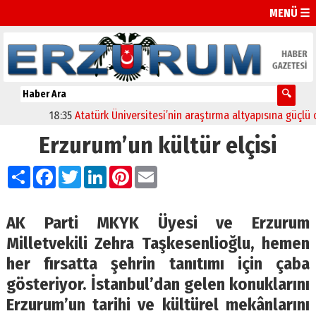
MENÜ ☰
18:35
Atatürk Üniversitesi’nin araştırma altyapısına güçlü onay
Erzurum’un kültür elçisi
Paylaş
Facebook
Twitter
LinkedIn
Pinterest
Email
AK Parti MKYK Üyesi ve Erzurum
Milletvekili Zehra Taşkesenlioğlu, hemen
her fırsatta şehrin tanıtımı için çaba
gösteriyor. İstanbul’dan gelen konuklarını
Erzurum’un tarihi ve kültürel mekânlarını