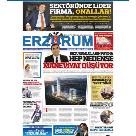
Esat BİNDESEN
Başkan Sekmen’den Erzurum’a
bir vizyon proje daha!
02 Ağustos 2026 Pazar
Kadir SABUNCUOĞLU
Erzurumspor’un köşe taşları
29 Haziran 2026 Pazartesi
Kenan GÜLERCİ
Murat Şahsuvaroğlu ERKON’da
çıtayı yukarı taşırken,
yönetimdekiler aşağı