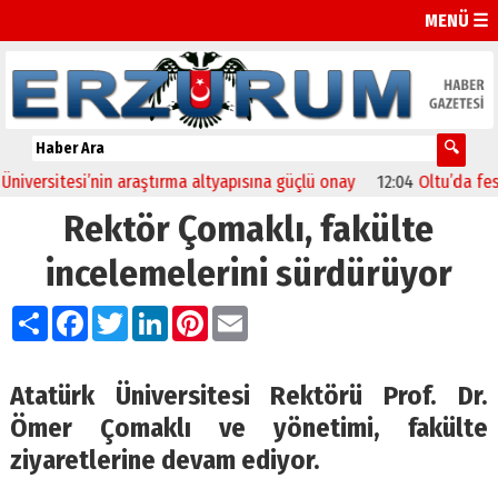
MENÜ ☰
ersitesi’nin araştırma altyapısına güçlü onay
12:04
Oltu’da festiva
Rektör Çomaklı, fakülte
incelemelerini sürdürüyor
Paylaş
Facebook
Twitter
LinkedIn
Pinterest
Email
Atatürk Üniversitesi Rektörü Prof. Dr.
Ömer Çomaklı ve yönetimi, fakülte
ziyaretlerine devam ediyor.