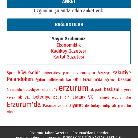
ANKET
Üzgünüm, şu anda etkin anket yok.
BAĞLANTILAR
Yayın Grubumuz
Ekonomiklik
Kadıköy Gazetesi
Kartal Gazetesi
Yakutiye
Büyükşehir
Spor
erzurumspor
Aziziye
universitesi
parti
Palandöken
baskan
Oltu
Erzurum’da
Eğitim
milletvekili
kar
öğrenci
erzurum
baskani
yeni
belediyesi
il
etti
ak parti
Erzurumlu
trafik
ve
belediye
vali
ataturk
polis
icin
ak
erzurumlular
kayak
mehmet
Erzurum'da
ziyaret
bir
Pasinler
ile
mhp
ahmet
turkiye
ali
proje
oldu
Erzurum Haber Gazetesİ - Erzurum'dan Haberler
erzurumhabergazetesi.com
© 2008-2026 TÜM HAKLARI SAKLIDIR.