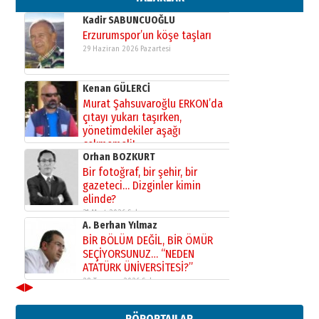
Kadir SABUNCUOĞLU
Erzurumspor’un köşe taşları
29 Haziran 2026 Pazartesi
Kenan GÜLERCİ
Murat Şahsuvaroğlu ERKON’da
çıtayı yukarı taşırken,
yönetimdekiler aşağı
çekmemeli!
Orhan BOZKURT
17 Şubat 2026 Salı
Bir fotoğraf, bir şehir, bir
gazeteci… Dizginler kimin
elinde?
31 Mart 2026 Salı
A. Berhan Yılmaz
BİR BÖLÜM DEĞİL, BİR ÖMÜR
SEÇİYORSUNUZ… “NEDEN
ATATÜRK ÜNİVERSİTESİ?”
28 Temmuz 2026 Salı
◀
▶
Ahmet Gökhan YAZICI
Ahmed Yesevi’den bir Alperen…
RÖPORTAJLAR