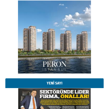
Esat BİNDESEN
Başkan Sekmen’den Erzurum’a
bir vizyon proje daha!
02 Ağustos 2026 Pazar
Kadir SABUNCUOĞLU
Erzurumspor’un köşe taşları
29 Haziran 2026 Pazartesi
YENİ SAYI
Kenan GÜLERCİ
Murat Şahsuvaroğlu ERKON’da
çıtayı yukarı taşırken,
yönetimdekiler aşağı
çekmemeli!
Orhan BOZKURT
17 Şubat 2026 Salı