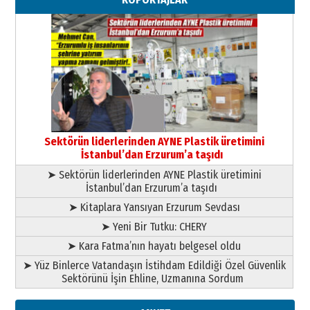
”Reisimiz” idi… Hakka yürüdü.!
26 Mart 2026 Perşembe
Cem Bakırcı
Ardında bıraktığı hatıralarıyla
gönül adamı Faruk Terzioğlu!
13 Mayıs 2026 Çarşamba
Esat BİNDESEN
Başkan Sekmen’den Erzurum’a
bir vizyon proje daha!
Sektörün liderlerinden AYNE Plastik üretimini
02 Ağustos 2026 Pazar
İstanbul’dan Erzurum’a taşıdı
➤ Sektörün liderlerinden AYNE Plastik üretimini
İstanbul’dan Erzurum’a taşıdı
➤ Kitaplara Yansıyan Erzurum Sevdası
➤ Yeni Bir Tutku: CHERY
➤ Kara Fatma’nın hayatı belgesel oldu
➤ Yüz Binlerce Vatandaşın İstihdam Edildiği Özel Güvenlik
Sektörünü İşin Ehline, Uzmanına Sordum