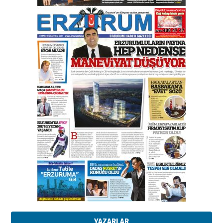
Bir fotoğraf, bir şehir, bir
gazeteci… Dizginler kimin
elinde?
31 Mart 2026 Salı
A. Berhan Yılmaz
BİR BÖLÜM DEĞİL, BİR ÖMÜR
SEÇİYORSUNUZ… “NEDEN
ATATÜRK ÜNİVERSİTESİ?”
28 Temmuz 2026 Salı
Ahmet Gökhan YAZICI
Ahmed Yesevi’den bir Alperen…
”Reisimiz” idi… Hakka yürüdü.!
26 Mart 2026 Perşembe
Cem Bakırcı
Ardında bıraktığı hatıralarıyla
gönül adamı Faruk Terzioğlu!
13 Mayıs 2026 Çarşamba
Esat BİNDESEN
Başkan Sekmen’den Erzurum’a
bir vizyon proje daha!
02 Ağustos 2026 Pazar
YAZARLAR