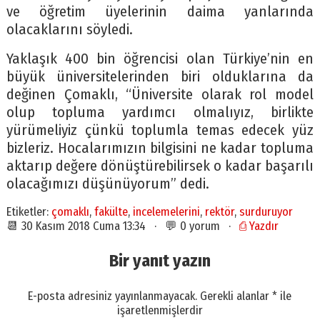
ve öğretim üyelerinin daima yanlarında
olacaklarını söyledi.
Yaklaşık 400 bin öğrencisi olan Türkiye’nin en
büyük üniversitelerinden biri olduklarına da
değinen Çomaklı, “Üniversite olarak rol model
olup topluma yardımcı olmalıyız, birlikte
yürümeliyiz çünkü toplumla temas edecek yüz
bizleriz. Hocalarımızın bilgisini ne kadar topluma
aktarıp değere dönüştürebilirsek o kadar başarılı
olacağımızı düşünüyorum” dedi.
Etiketler:
çomaklı
,
fakülte
,
incelemelerini
,
rektör
,
surduruyor
📆 30 Kasım 2018 Cuma 13:34 · 💬 0 yorum ·
⎙ Yazdır
Bir yanıt yazın
E-posta adresiniz yayınlanmayacak.
Gerekli alanlar
*
ile
işaretlenmişlerdir