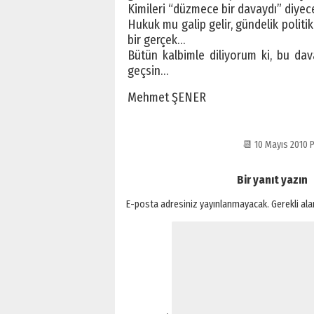
Kimileri “düzmece bir davaydı” diyece
Hukuk mu galip gelir, gündelik polit
bir gerçek…
Bütün kalbimle diliyorum ki, bu dava
geçsin…
Mehmet ŞENER
📆 10 Mayıs 2010
Bir yanıt yazın
E-posta adresiniz yayınlanmayacak.
Gerekli al