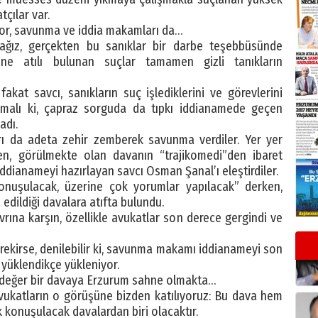
tçılar var.
yor, savunma ve iddia makamları da…
ağız, gerçekten bu sanıklar bir darbe teşebbüsünde
ine atılı bulunan suçlar tamamen gizli tanıkların
akat savcı, sanıkların suç işlediklerini ve görevlerini
lmalı ki, çapraz sorguda da tıpkı iddianamede geçen
adı.
rı da adeta zehir zemberek savunma verdiler. Yer yer
n, görülmekte olan davanın “trajikomedi”den ibaret
 iddianameyi hazırlayan savcı Osman Şanal’ı eleştirdiler.
onuşulacak, üzerine çok yorumlar yapılacak” derken,
edildiği davalara atıfta bulundu.
ına karşın, özellikle avukatlar son derece gergindi ve
rekirse, denilebilir ki, savunma makamı iddianameyi son
 yüklendikçe yükleniyor.
 değer bir davaya Erzurum sahne olmakta…
avukatların o görüşüne bizden katılıyoruz: Bu dava hem
konuşulacak davalardan biri olacaktır.