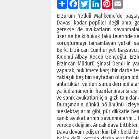
Paylaş
Facebook
Twitter
LinkedIn
Pinterest
Email
Erzurum Yetkili Mahkeme’de başlay
Davası kadar popüler değil ama, gere
gerekse de avukatların savunmalar
üzerine belki hukuk fakültelerinde s
soruşturmayı tamamlayan yetkili sav
Berk, Erzincan Cumhuriyet Başsavcıs
Kıdemli Albay Recep Gençoğlu, Erzi
Erzincan Müdürü Şinasi Demir’in yanı 
yaparak, hükümete karşı bir darbe t
Yaklaşık beş bin sayfadan oluşan iddi
anlattıkları ve ileri sürdükleri iddial
ya iddianamenin hazırlanması sırasın
ve sanık avukatları için, gizli tanıklar a
Duruşmanın dünkü bölümünü izleyen
meslektaşlarım gibi, pür dikkatle he
sanık avukatlarının savunmalarını…
verecek değilim. Ancak dava bittikte
Dava devam ediyor; kim bilir belki d
Kolay değil, ortada darbe marifeti