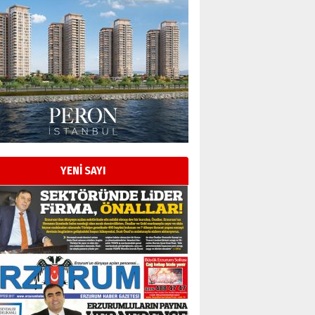
Esat BİNDESEN
Başkan Sekmen’den Erzurum’a
bir vizyon proje daha!
02 Ağustos 2026 Pazar
Kadir SABUNCUOĞLU
Erzurumspor’un köşe taşları
29 Haziran 2026 Pazartesi
YENİ SAYI
Kenan GÜLERCİ
Murat Şahsuvaroğlu ERKON’da
çıtayı yukarı taşırken,
yönetimdekiler aşağı
çekmemeli!
Orhan BOZKURT
17 Şubat 2026 Salı
Bir fotoğraf, bir şehir, bir
gazeteci… Dizginler kimin
elinde?
31 Mart 2026 Salı
A. Berhan Yılmaz