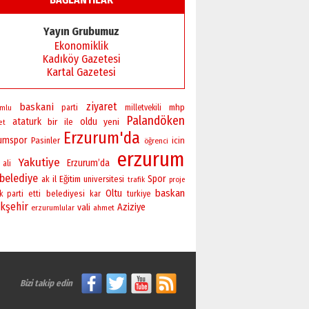
Yayın Grubumuz
Ekonomiklik
Kadıköy Gazetesi
Kartal Gazetesi
ziyaret
baskani
mhp
parti
milletvekili
umlu
Palandöken
ataturk
bir
oldu
yeni
ile
et
Erzurum'da
rumspor
Pasinler
icin
öğrenci
erzurum
Yakutiye
Erzurum’da
ali
belediye
Spor
il
Eğitim
universitesi
ak
trafik
proje
baskan
Oltu
belediyesi
k parti
etti
kar
turkiye
kşehir
vali
Aziziye
erzurumlular
ahmet
Bizi takip edin