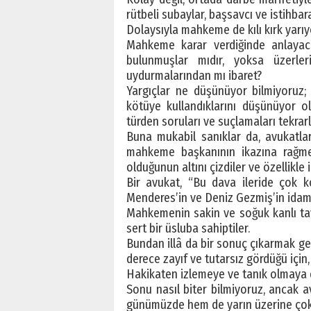
rütbeli subaylar, başsavcı ve istihbara
Dolaysıyla mahkeme de kılı kırk yarı
Mahkeme karar verdiğinde anlayac
bulunmuşlar mıdır, yoksa üzerler
uydurmalarından mı ibaret?
Yargıçlar ne düşünüyor bilmiyoruz; f
kötüye kullandıklarını düşünüyor o
türden soruları ve suçlamaları tekrarl
Buna mukabil sanıklar da, avukatla
mahkeme başkanının ikazına rağme
olduğunun altını çizdiler ve özellikle
Bir avukat, “Bu dava ileride çok k
Menderes’in ve Deniz Gezmiş’in idam 
Mahkemenin sakin ve soğuk kanlı tavr
sert bir üsluba sahiptiler.
Bundan illâ da bir sonuç çıkarmak ge
derece zayıf ve tutarsız gördüğü için,
Hakikaten izlemeye ve tanık olmaya
Sonu nasıl biter bilmiyoruz, ancak 
günümüzde hem de yarın üzerine çok 