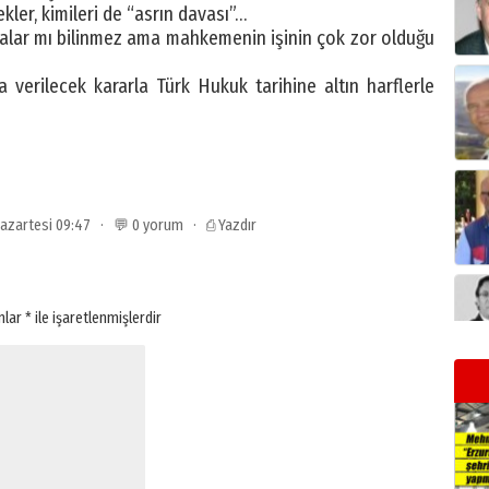
kler, kimileri de “asrın davası”…
ikalar mı bilinmez ama mahkemenin işinin çok zor olduğu
 verilecek kararla Türk Hukuk tarihine altın harflerle
 Pazartesi 09:47 · 💬 0 yorum ·
⎙ Yazdır
anlar
*
ile işaretlenmişlerdir