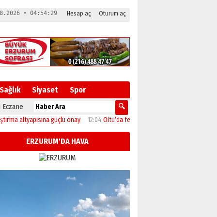
8.2026 • 04:54:30
Hesap aç
Oturum aç
Sağlık
Siyaset
Spor
 Eczane
altyapısına güçlü onay
12:04
Oltu’da festival coşkusu konserle zirveye ulaştı
ERZURUM'DA HAVA