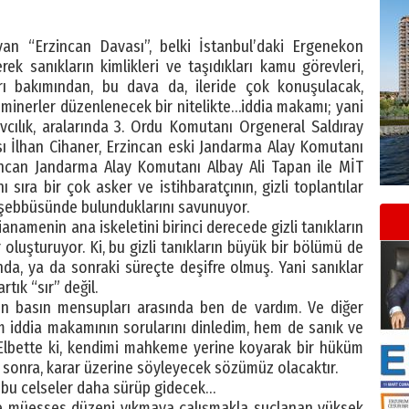
an “Erzincan Davası”, belki İstanbul’daki Ergenekon
k sanıkların kimlikleri ve taşıdıkları kamu görevleri,
ı bakımından, bu dava da, ileride çok konuşulacak,
eminerler düzenlenecek bir nitelikte…iddia makamı; yani
cılık, aralarında 3. Ordu Komutanı Orgeneral Saldıray
ı İlhan Cihaner, Erzincan eski Jandarma Alay Komutanı
ncan Jandarma Alay Komutanı Albay Ali Tapan ile MİT
sıra bir çok asker ve istihbaratçının, gizli toplantılar
eşebbüsünde bulunduklarını savunuyor.
anamenin ana iskeletini birinci derecede gizli tanıkların
ar oluşturuyor. Ki, bu gizli tanıkların büyük bir bölümü de
da, ya da sonraki süreçte deşifre olmuş. Yani sanıklar
rtık “sır” değil.
 basın mensupları arasında ben de vardım. Ve diğer
m iddia makamının sorularını dinledim, hem de sanık ve
 Elbette ki, kendimi mahkeme yerine koyarak bir hüküm
n sonra, karar üzerine söyleyecek sözümüz olacaktır.
e bu celseler daha sürüp gidecek…
yle müesses düzeni yıkmaya çalışmakla suçlanan yüksek