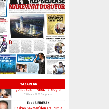
BİR BÖLÜM DEĞİL, BİR ÖMÜR
SEÇİYORSUNUZ… “NEDEN
ATATÜRK ÜNİVERSİTESİ?”
28 Temmuz 2026 Salı
Ahmet Gökhan YAZICI
Ahmed Yesevi’den bir
Alperen… ”Reisimiz” idi…
Hakka yürüdü.!
26 Mart 2026 Perşembe
Cem Bakırcı
Ardında bıraktığı hatıralarıyla
gönül adamı Faruk Terzioğlu!
13 Mayıs 2026 Çarşamba
Esat BİNDESEN
Başkan Sekmen’den Erzurum’a
bir vizyon proje daha!
YAZARLAR
02 Ağustos 2026 Pazar
Kadir SABUNCUOĞLU
Erzurumspor’un köşe taşları
29 Haziran 2026 Pazartesi