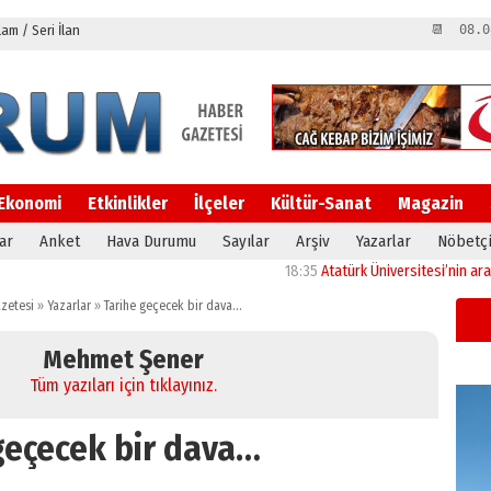
m / Seri İlan
📆 08.0
Ekonomi
Etkinlikler
İlçeler
Kültür-Sanat
Magazin
ar
Anket
Hava Durumu
Sayılar
Arşiv
Yazarlar
Nöbetçi
18:35
Atatürk Üniversitesi’nin araştırma 
zetesi
»
Yazarlar
»
Tarihe geçecek bir dava…
Mehmet Şener
Tüm yazıları için tıklayınız.
geçecek bir dava…