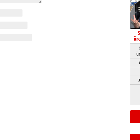
S
ür
ü
➤