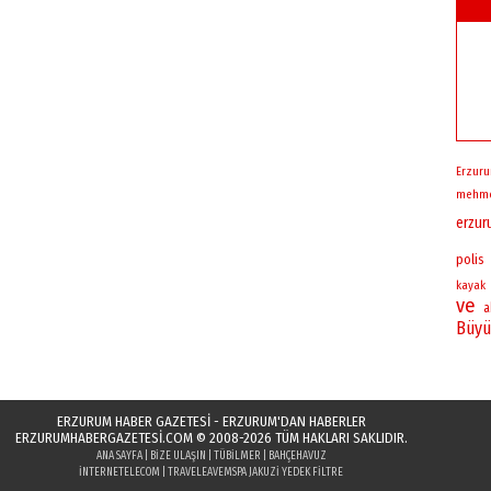
Erzur
mehm
erzu
polis
kayak
ve
a
Büyü
ERZURUM HABER GAZETESİ - ERZURUM'DAN HABERLER
ERZURUMHABERGAZETESI.COM
© 2008-2026 TÜM HAKLARI SAKLIDIR.
ANA SAYFA
|
BIZE ULAŞIN
|
TÜBILMER
|
BAHÇEHAVUZ
INTERNETELECOM
|
TRAVELEAVE
MSPA JAKUZI YEDEK FILTRE