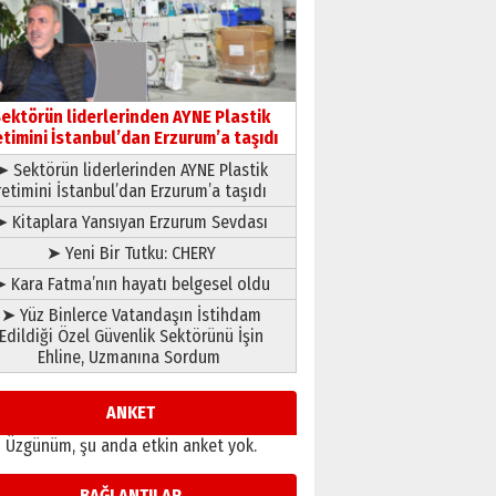
gönül adamı Faruk Terzioğlu!
13 Mayıs 2026 Çarşamba
Esat BİNDESEN
Başkan Sekmen’den Erzurum’a
bir vizyon proje daha!
ektörün liderlerinden AYNE Plastik
02 Ağustos 2026 Pazar
etimini İstanbul’dan Erzurum’a taşıdı
➤ Sektörün liderlerinden AYNE Plastik
retimini İstanbul’dan Erzurum’a taşıdı
➤ Kitaplara Yansıyan Erzurum Sevdası
➤ Yeni Bir Tutku: CHERY
 Kara Fatma’nın hayatı belgesel oldu
➤ Yüz Binlerce Vatandaşın İstihdam
Edildiği Özel Güvenlik Sektörünü İşin
Ehline, Uzmanına Sordum
ANKET
Üzgünüm, şu anda etkin anket yok.
BAĞLANTILAR