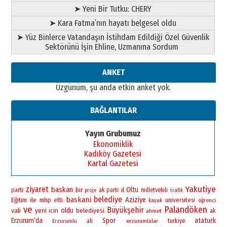
➤ Yeni Bir Tutku: CHERY
➤ Kara Fatma’nın hayatı belgesel oldu
➤ Yüz Binlerce Vatandaşın İstihdam Edildiği Özel Güvenlik
Sektörünü İşin Ehline, Uzmanına Sordum
ANKET
Üzgünüm, şu anda etkin anket yok.
BAĞLANTILAR
Yayın Grubumuz
Ekonomiklik
Kadıköy Gazetesi
Kartal Gazetesi
Yakutiye
ziyaret
baskan
bir
Oltu
il
parti
ak parti
milletvekili
proje
trafik
belediye
baskani
Aziziye
Eğitim
ile
mhp
universitesi
etti
öğrenci
kayak
ve
Palandöken
Büyükşehir
vali
yeni
oldu
icin
belediyesi
ahmet
ak
Erzurum’da
Spor
ataturk
ali
erzurumlular
turkiye
Erzurumlu