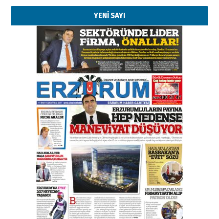
YENİ SAYI
Kenan GÜLERCİ
Murat Şahsuvaroğlu ERKON’da
çıtayı yukarı taşırken,
yönetimdekiler aşağı
çekmemeli!
Orhan BOZKURT
17 Şubat 2026 Salı
Bir fotoğraf, bir şehir, bir
gazeteci… Dizginler kimin
elinde?
31 Mart 2026 Salı
A. Berhan Yılmaz
BİR BÖLÜM DEĞİL, BİR ÖMÜR
SEÇİYORSUNUZ… “NEDEN
ATATÜRK ÜNİVERSİTESİ?”
28 Temmuz 2026 Salı
Ahmet Gökhan YAZICI
Ahmed Yesevi’den bir Alperen…
”Reisimiz” idi… Hakka yürüdü.!
26 Mart 2026 Perşembe
Cem Bakırcı
Ardında bıraktığı hatıralarıyla