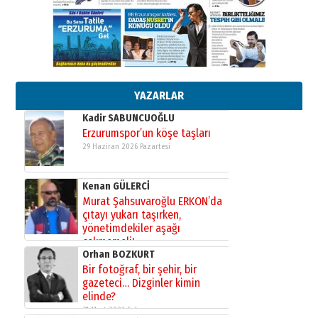
gönül adamı Faruk Terzioğlu!
13 Mayıs 2026 Çarşamba
Esat BİNDESEN
Başkan Sekmen’den Erzurum’a
bir vizyon proje daha!
02 Ağustos 2026 Pazar
YAZARLAR
Kadir SABUNCUOĞLU
Erzurumspor’un köşe taşları
29 Haziran 2026 Pazartesi
Kenan GÜLERCİ
Murat Şahsuvaroğlu ERKON’da
çıtayı yukarı taşırken,
yönetimdekiler aşağı
çekmemeli!
Orhan BOZKURT
17 Şubat 2026 Salı
Bir fotoğraf, bir şehir, bir
gazeteci… Dizginler kimin
elinde?
31 Mart 2026 Salı