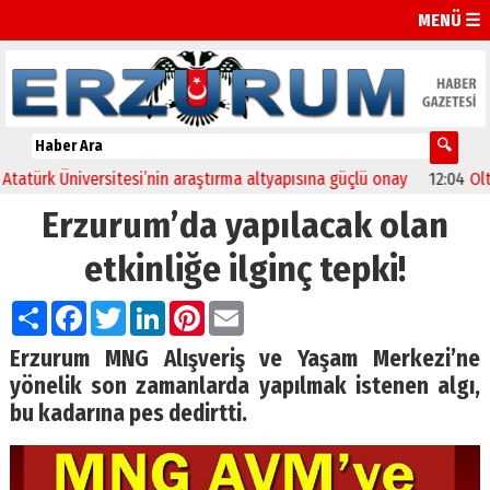
MENÜ ☰
ürk Üniversitesi’nin araştırma altyapısına güçlü onay
12:04
Oltu’da
Erzurum’da yapılacak olan
etkinliğe ilginç tepki!
Paylaş
Facebook
Twitter
LinkedIn
Pinterest
Email
Erzurum MNG Alışveriş ve Yaşam Merkezi’ne
yönelik son zamanlarda yapılmak istenen algı,
bu kadarına pes dedirtti.