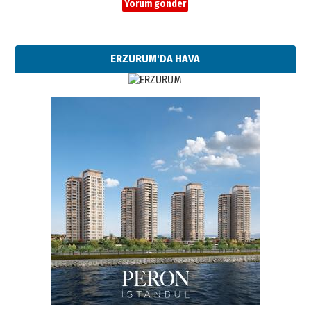
ERZURUM'DA HAVA
Esat BİNDESEN
Başkan Sekmen’den Erzurum’a
bir vizyon proje daha!
02 Ağustos 2026 Pazar
Kadir SABUNCUOĞLU
Erzurumspor’un köşe taşları
29 Haziran 2026 Pazartesi