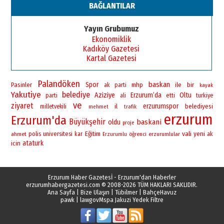
BAĞLANTILAR
Yayın Grubumuz
Ekonomiklik
Kadıköy Gazetesi
Kartal Gazetesi
Palandöken
baskan
Spor
bir
Pasinler
mhp
ile
ak parti
kayak
Yakutiye
belediye
Aziziye
Erzurum’da
Oltu
parti
ali
etti
turkiye
ve
ziyaret
erzurumspor
il
belediyesi
milletvekili
mehmet
trafik
erzurum
Erzurum'da
Büyükşehir
baskani
oldu
proje
vali
yeni
polis
universitesi
Eğitim
ahmet
kar
öğrenci
erzurumlular
ak
Erzurumlu
ataturk
icin
Erzurum Haber Gazetesİ - Erzurum'dan Haberler
erzurumhabergazetesi.com
© 2008-2026 TÜM HAKLARI SAKLIDIR.
Ana Sayfa
|
Bize Ulaşın
|
Tübilmer
|
BahçeHavuz
pawk
|
lawgov
Mspa Jakuzi Yedek Filtre