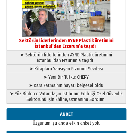
Ardında bıraktığı hatıralarıyla
gönül adamı Faruk Terzioğlu!
13 Mayıs 2026 Çarşamba
Esat BİNDESEN
Başkan Sekmen’den Erzurum’a
bir vizyon proje daha!
Sektörün liderlerinden AYNE Plastik üretimini
02 Ağustos 2026 Pazar
İstanbul’dan Erzurum’a taşıdı
➤ Sektörün liderlerinden AYNE Plastik üretimini
İstanbul’dan Erzurum’a taşıdı
➤ Kitaplara Yansıyan Erzurum Sevdası
➤ Yeni Bir Tutku: CHERY
➤ Kara Fatma’nın hayatı belgesel oldu
➤ Yüz Binlerce Vatandaşın İstihdam Edildiği Özel Güvenlik
Sektörünü İşin Ehline, Uzmanına Sordum
ANKET
Üzgünüm, şu anda etkin anket yok.