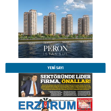
Esat BİNDESEN
Başkan Sekmen’den Erzurum’a
bir vizyon proje daha!
02 Ağustos 2026 Pazar
Kadir SABUNCUOĞLU
Erzurumspor’un köşe taşları
29 Haziran 2026 Pazartesi
YENİ SAYI
Kenan GÜLERCİ
Murat Şahsuvaroğlu ERKON’da
çıtayı yukarı taşırken,
yönetimdekiler aşağı
çekmemeli!
Orhan BOZKURT
17 Şubat 2026 Salı
Bir fotoğraf, bir şehir, bir
gazeteci… Dizginler kimin
elinde?