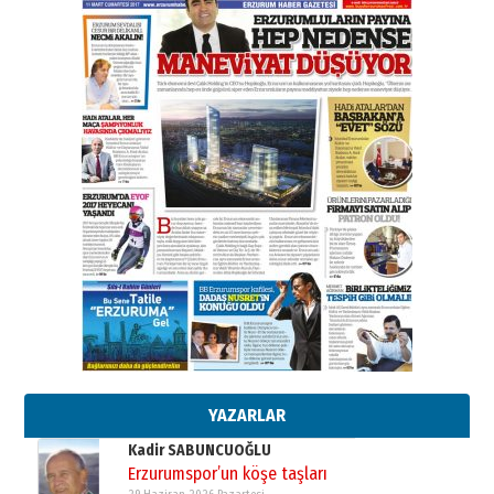
31 Mart 2026 Salı
A. Berhan Yılmaz
BİR BÖLÜM DEĞİL, BİR ÖMÜR
SEÇİYORSUNUZ… “NEDEN
ATATÜRK ÜNİVERSİTESİ?”
28 Temmuz 2026 Salı
Ahmet Gökhan YAZICI
Ahmed Yesevi’den bir Alperen…
”Reisimiz” idi… Hakka yürüdü.!
26 Mart 2026 Perşembe
Cem Bakırcı
Ardında bıraktığı hatıralarıyla
gönül adamı Faruk Terzioğlu!
13 Mayıs 2026 Çarşamba
Esat BİNDESEN
Başkan Sekmen’den Erzurum’a
bir vizyon proje daha!
02 Ağustos 2026 Pazar
YAZARLAR
Kadir SABUNCUOĞLU
Erzurumspor’un köşe taşları