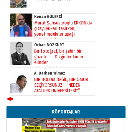
29 Haziran 2026 Pazartesi
Kenan GÜLERCİ
Murat Şahsuvaroğlu ERKON’da
çıtayı yukarı taşırken,
yönetimdekiler aşağı
çekmemeli!
Orhan BOZKURT
17 Şubat 2026 Salı
Bir fotoğraf, bir şehir, bir
gazeteci… Dizginler kimin
elinde?
31 Mart 2026 Salı
A. Berhan Yılmaz
BİR BÖLÜM DEĞİL, BİR ÖMÜR
SEÇİYORSUNUZ… “NEDEN
ATATÜRK ÜNİVERSİTESİ?”
28 Temmuz 2026 Salı
◀
▶
Ahmet Gökhan YAZICI
Ahmed Yesevi’den bir Alperen…
RÖPORTAJLAR
”Reisimiz” idi… Hakka yürüdü.!
26 Mart 2026 Perşembe
Cem Bakırcı