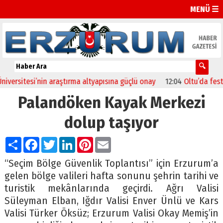
MENÜ ☰
ersitesi’nin araştırma altyapısına güçlü onay
12:04
Oltu’da festiva
Palandöken Kayak Merkezi
dolup taşıyor
Paylaş
Facebook
Twitter
LinkedIn
Pinterest
Email
“Seçim Bölge Güvenlik Toplantısı” için Erzurum’a
gelen bölge valileri hafta sonunu şehrin tarihi ve
turistik mekânlarında geçirdi. Ağrı Valisi
Süleyman Elban, Iğdır Valisi Enver Ünlü ve Kars
Valisi Türker Öksüz; Erzurum Valisi Okay Memiş’in