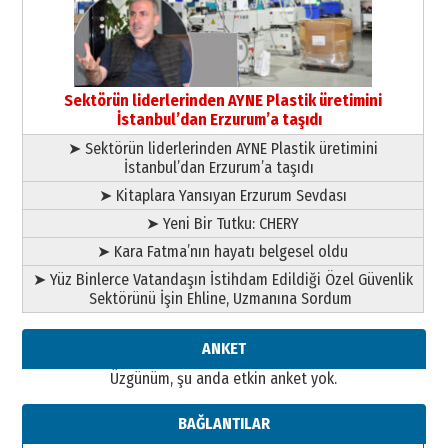
yönetimdekiler aşağı
çekmemeli!
Orhan BOZKURT
17 Şubat 2026 Salı
Bir fotoğraf, bir şehir, bir
gazeteci… Dizginler kimin
Sektörün liderlerinden AYNE Plastik üretimini
elinde?
İstanbul’dan Erzurum’a taşıdı
31 Mart 2026 Salı
➤ Sektörün liderlerinden AYNE Plastik üretimini
A. Berhan Yılmaz
İstanbul’dan Erzurum’a taşıdı
BİR BÖLÜM DEĞİL, BİR ÖMÜR
SEÇİYORSUNUZ… “NEDEN
➤ Kitaplara Yansıyan Erzurum Sevdası
ATATÜRK ÜNİVERSİTESİ?”
➤ Yeni Bir Tutku: CHERY
28 Temmuz 2026 Salı
Ahmet Gökhan YAZICI
➤ Kara Fatma’nın hayatı belgesel oldu
Ahmed Yesevi’den bir Alperen…
➤ Yüz Binlerce Vatandaşın İstihdam Edildiği Özel Güvenlik
”Reisimiz” idi… Hakka yürüdü.!
Sektörünü İşin Ehline, Uzmanına Sordum
26 Mart 2026 Perşembe
Cem Bakırcı
ANKET
Ardında bıraktığı hatıralarıyla
Üzgünüm, şu anda etkin anket yok.
gönül adamı Faruk Terzioğlu!
13 Mayıs 2026 Çarşamba
BAĞLANTILAR
Esat BİNDESEN