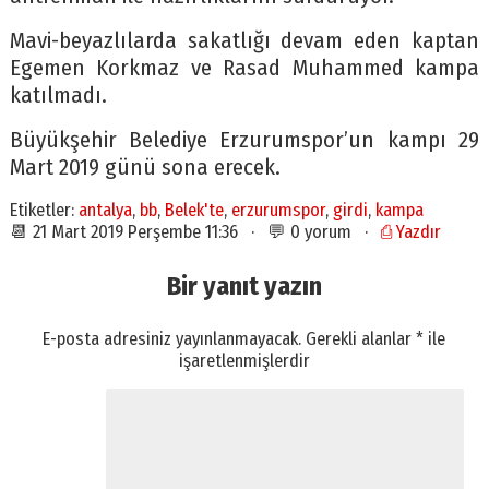
Mavi-beyazlılarda sakatlığı devam eden kaptan
Egemen Korkmaz ve Rasad Muhammed kampa
katılmadı.
Büyükşehir Belediye Erzurumspor’un kampı 29
Mart 2019 günü sona erecek.
Etiketler:
antalya
,
bb
,
Belek'te
,
erzurumspor
,
girdi
,
kampa
📆 21 Mart 2019 Perşembe 11:36 · 💬 0 yorum ·
⎙ Yazdır
Bir yanıt yazın
E-posta adresiniz yayınlanmayacak.
Gerekli alanlar
*
ile
işaretlenmişlerdir