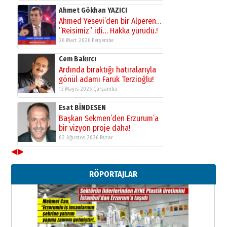
28 Temmuz 2026 Salı
Ahmet Gökhan YAZICI
Ahmed Yesevi’den bir Alperen…
”Reisimiz” idi… Hakka yürüdü.!
26 Mart 2026 Perşembe
Cem Bakırcı
Ardında bıraktığı hatıralarıyla
gönül adamı Faruk Terzioğlu!
13 Mayıs 2026 Çarşamba
Esat BİNDESEN
Başkan Sekmen’den Erzurum’a
bir vizyon proje daha!
02 Ağustos 2026 Pazar
◀
▶
Kadir SABUNCUOĞLU
Erzurumspor’un köşe taşları
RÖPORTAJLAR
29 Haziran 2026 Pazartesi
Kenan GÜLERCİ
Murat Şahsuvaroğlu ERKON’da
çıtayı yukarı taşırken,