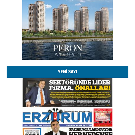
YENİ SAYI
Esat BİNDESEN