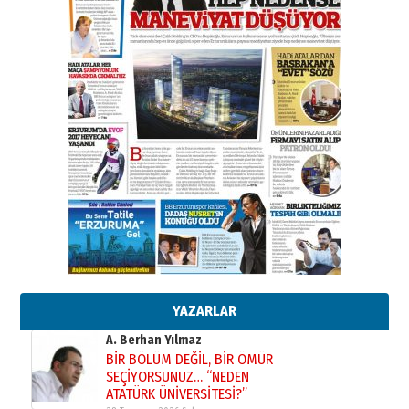
Başkan Sekmen’den Erzurum’a
bir vizyon proje daha!
02 Ağustos 2026 Pazar
Kadir SABUNCUOĞLU
Erzurumspor’un köşe taşları
29 Haziran 2026 Pazartesi
Kenan GÜLERCİ
Murat Şahsuvaroğlu ERKON’da
çıtayı yukarı taşırken,
yönetimdekiler aşağı
çekmemeli!
Orhan BOZKURT
17 Şubat 2026 Salı
Bir fotoğraf, bir şehir, bir
gazeteci… Dizginler kimin
elinde?
YAZARLAR
31 Mart 2026 Salı
A. Berhan Yılmaz
BİR BÖLÜM DEĞİL, BİR ÖMÜR
SEÇİYORSUNUZ… “NEDEN
ATATÜRK ÜNİVERSİTESİ?”