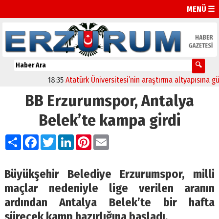
MENÜ ☰
18:35
Atatürk Üniversitesi’nin araştırma altyapısına güçlü 
BB Erzurumspor, Antalya
Belek’te kampa girdi
Paylaş
Facebook
Twitter
LinkedIn
Pinterest
Email
Büyükşehir Belediye Erzurumspor, milli
maçlar nedeniyle lige verilen aranın
ardından Antalya Belek’te bir hafta
sürecek kamp hazırlığına başladı.