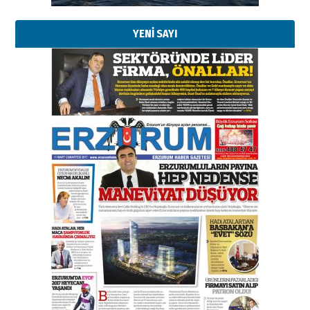
YENİ SAYI
Esat BİNDESEN
Başkan Sekmen’den Erzurum’a
bir vizyon proje daha!
02 Ağustos 2026 Pazar
Kadir SABUNCUOĞLU
Erzurumspor’un köşe taşları
29 Haziran 2026 Pazartesi
Kenan GÜLERCİ
Murat Şahsuvaroğlu ERKON’da
çıtayı yukarı taşırken,
yönetimdekiler aşağı
çekmemeli!