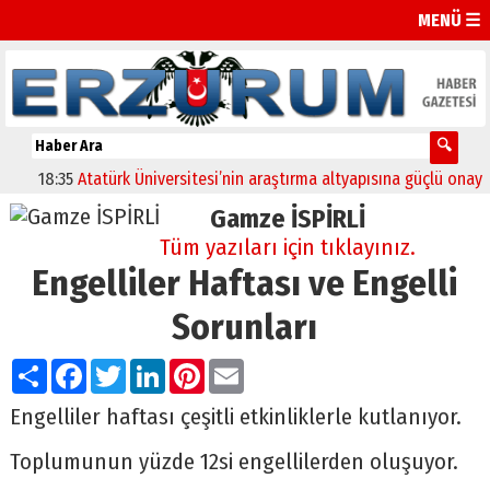
MENÜ ☰
18:35
Atatürk Üniversitesi’nin araştırma altyapısına güçlü onay
12
Gamze İSPİRLİ
Tüm yazıları için tıklayınız.
Engelliler Haftası ve Engelli
Sorunları
Paylaş
Facebook
Twitter
LinkedIn
Pinterest
Email
Engelliler haftası çeşitli etkinliklerle kutlanıyor.
Toplumunun yüzde 12si engellilerden oluşuyor.