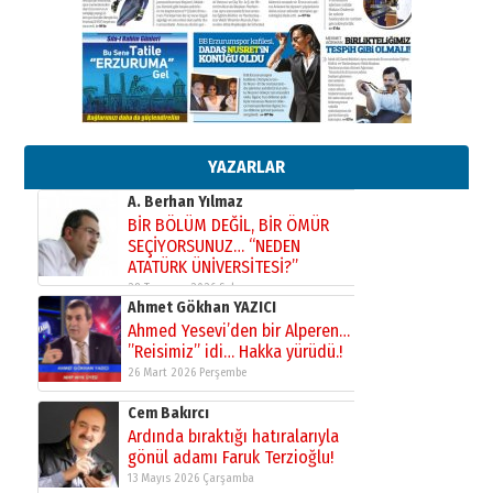
Orhan BOZKURT
17 Şubat 2026 Salı
Bir fotoğraf, bir şehir, bir
gazeteci… Dizginler kimin
elinde?
31 Mart 2026 Salı
A. Berhan Yılmaz
BİR BÖLÜM DEĞİL, BİR ÖMÜR
SEÇİYORSUNUZ… “NEDEN
YAZARLAR
ATATÜRK ÜNİVERSİTESİ?”
28 Temmuz 2026 Salı
Ahmet Gökhan YAZICI
Ahmed Yesevi’den bir Alperen…
”Reisimiz” idi… Hakka yürüdü.!
26 Mart 2026 Perşembe
Cem Bakırcı
Ardında bıraktığı hatıralarıyla
gönül adamı Faruk Terzioğlu!
13 Mayıs 2026 Çarşamba
Esat BİNDESEN
Başkan Sekmen’den Erzurum’a
bir vizyon proje daha!
02 Ağustos 2026 Pazar