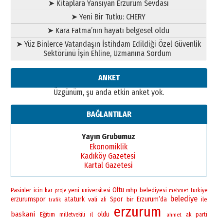
➤ Kitaplara Yansıyan Erzurum Sevdası
”Reisimiz” idi… Hakka yürüdü.!
26 Mart 2026 Perşembe
➤ Yeni Bir Tutku: CHERY
➤ Kara Fatma’nın hayatı belgesel oldu
Cem Bakırcı
Ardında bıraktığı hatıralarıyla
➤ Yüz Binlerce Vatandaşın İstihdam Edildiği Özel Güvenlik
gönül adamı Faruk Terzioğlu!
Sektörünü İşin Ehline, Uzmanına Sordum
13 Mayıs 2026 Çarşamba
ANKET
Esat BİNDESEN
Başkan Sekmen’den Erzurum’a
Üzgünüm, şu anda etkin anket yok.
bir vizyon proje daha!
02 Ağustos 2026 Pazar
BAĞLANTILAR
Yayın Grubumuz
Ekonomiklik
Kadıköy Gazetesi
Kartal Gazetesi
yeni
Oltu
Pasinler
icin
universitesi
mhp
belediyesi
kar
turkiye
proje
mehmet
belediye
erzurumspor
ataturk
vali
Spor
bir
Erzurum’da
ile
ali
trafik
erzurum
baskani
oldu
Eğitim
il
milletvekili
ahmet
ak parti