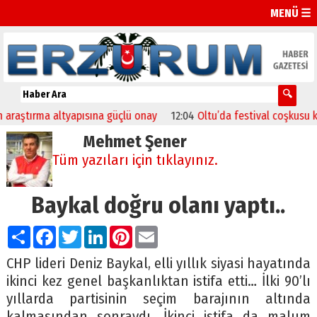
MENÜ ☰
aştırma altyapısına güçlü onay
12:04
Oltu’da festival coşkusu konser
Mehmet Şener
Tüm yazıları için tıklayınız.
Baykal doğru olanı yaptı..
Paylaş
Facebook
Twitter
LinkedIn
Pinterest
Email
CHP lideri Deniz Baykal, elli yıllık siyasi hayatında
ikinci kez genel başkanlıktan istifa etti… İlki 90’lı
yıllarda partisinin seçim barajının altında
kalmasından sonraydı. İkinci istifa da malum