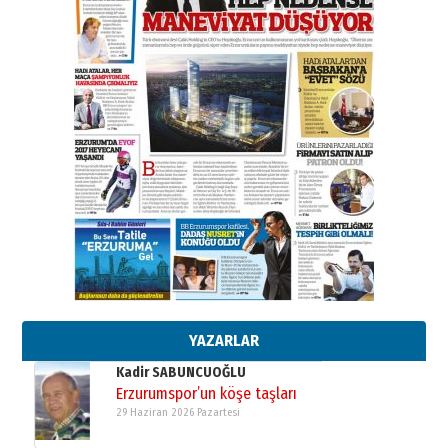
BİR BÖLÜM DEĞİL, BİR ÖMÜR
SEÇİYORSUNUZ… “NEDEN
ATATÜRK ÜNİVERSİTESİ?”
28 Temmuz 2026 Salı
Ahmet Gökhan YAZICI
Ahmed Yesevi’den bir Alperen…
”Reisimiz” idi… Hakka yürüdü.!
26 Mart 2026 Perşembe
Cem Bakırcı
Ardında bıraktığı hatıralarıyla
gönül adamı Faruk Terzioğlu!
13 Mayıs 2026 Çarşamba
Esat BİNDESEN
Başkan Sekmen’den Erzurum’a
bir vizyon proje daha!
02 Ağustos 2026 Pazar
YAZARLAR
Kadir SABUNCUOĞLU
Erzurumspor’un köşe taşları
29 Haziran 2026 Pazartesi