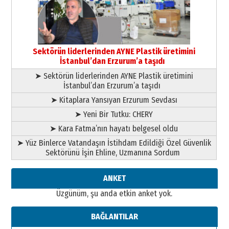
13 Mayıs 2026 Çarşamba
Esat BİNDESEN
Başkan Sekmen’den Erzurum’a
bir vizyon proje daha!
Sektörün liderlerinden AYNE Plastik üretimini
02 Ağustos 2026 Pazar
İstanbul’dan Erzurum’a taşıdı
➤ Sektörün liderlerinden AYNE Plastik üretimini
İstanbul’dan Erzurum’a taşıdı
➤ Kitaplara Yansıyan Erzurum Sevdası
➤ Yeni Bir Tutku: CHERY
➤ Kara Fatma’nın hayatı belgesel oldu
➤ Yüz Binlerce Vatandaşın İstihdam Edildiği Özel Güvenlik
Sektörünü İşin Ehline, Uzmanına Sordum
ANKET
Üzgünüm, şu anda etkin anket yok.
BAĞLANTILAR