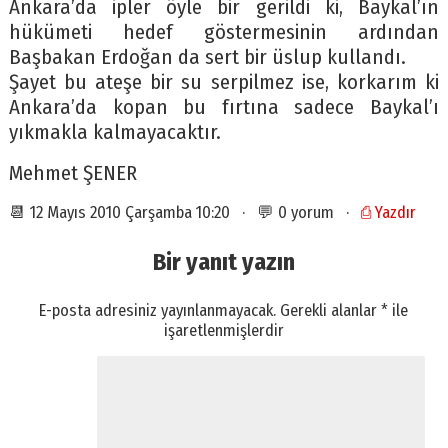
Ankara’da ipler öyle bir gerildi ki, Baykal’ın
hükümeti hedef göstermesinin ardından
Başbakan Erdoğan da sert bir üslup kullandı.
Şayet bu ateşe bir su serpilmez ise, korkarım ki
Ankara’da kopan bu fırtına sadece Baykal’ı
yıkmakla kalmayacaktır.
Mehmet ŞENER
📆 12 Mayıs 2010 Çarşamba 10:20 · 💬 0 yorum ·
⎙ Yazdır
Bir yanıt yazın
E-posta adresiniz yayınlanmayacak.
Gerekli alanlar
*
ile
işaretlenmişlerdir