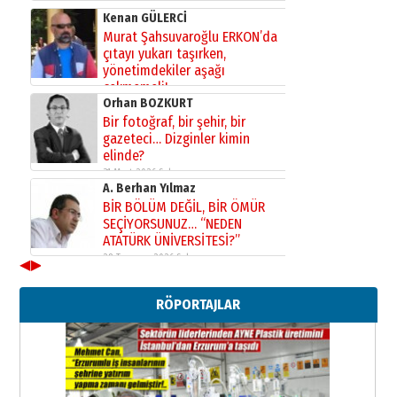
Kenan GÜLERCİ
Murat Şahsuvaroğlu ERKON’da
çıtayı yukarı taşırken,
yönetimdekiler aşağı
çekmemeli!
Orhan BOZKURT
17 Şubat 2026 Salı
Bir fotoğraf, bir şehir, bir
gazeteci… Dizginler kimin
elinde?
31 Mart 2026 Salı
A. Berhan Yılmaz
BİR BÖLÜM DEĞİL, BİR ÖMÜR
SEÇİYORSUNUZ… “NEDEN
ATATÜRK ÜNİVERSİTESİ?”
28 Temmuz 2026 Salı
◀
▶
Ahmet Gökhan YAZICI
Ahmed Yesevi’den bir Alperen…
RÖPORTAJLAR
”Reisimiz” idi… Hakka yürüdü.!
26 Mart 2026 Perşembe
Cem Bakırcı
Ardında bıraktığı hatıralarıyla
gönül adamı Faruk Terzioğlu!