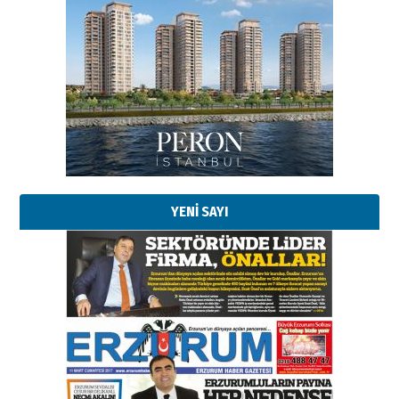
Esat BİNDESEN
Başkan Sekmen’den Erzurum’a
bir vizyon proje daha!
02 Ağustos 2026 Pazar
Kadir SABUNCUOĞLU
Erzurumspor’un köşe taşları
29 Haziran 2026 Pazartesi
YENİ SAYI
Kenan GÜLERCİ
Murat Şahsuvaroğlu ERKON’da
çıtayı yukarı taşırken,
yönetimdekiler aşağı
çekmemeli!
Orhan BOZKURT
17 Şubat 2026 Salı
Bir fotoğraf, bir şehir, bir
gazeteci… Dizginler kimin
elinde?
31 Mart 2026 Salı
A. Berhan Yılmaz