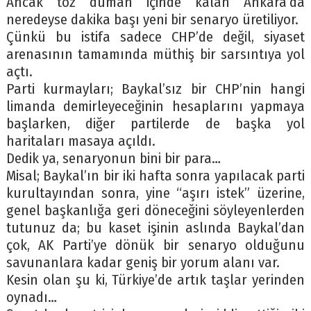
Ancak toz duman içinde kalan Ankara’da
neredeyse dakika başı yeni bir senaryo üretiliyor.
Çünkü bu istifa sadece CHP’de değil, siyaset
arenasının tamamında müthiş bir sarsıntıya yol
açtı.
Parti kurmayları; Baykal’sız bir CHP’nin hangi
limanda demirleyeceğinin hesaplarını yapmaya
başlarken, diğer partilerde de başka yol
haritaları masaya açıldı.
Dedik ya, senaryonun bini bir para…
Misal; Baykal’ın bir iki hafta sonra yapılacak parti
kurultayından sonra, yine “aşırı istek” üzerine,
genel başkanlığa geri döneceğini söyleyenlerden
tutunuz da; bu kaset işinin aslında Baykal’dan
çok, AK Parti’ye dönük bir senaryo olduğunu
savunanlara kadar geniş bir yorum alanı var.
Kesin olan şu ki, Türkiye’de artık taşlar yerinden
oynadı…