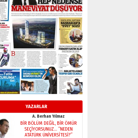
Başkan Sekmen’den Erzurum’a
bir vizyon proje daha!
02 Ağustos 2026 Pazar
Kadir SABUNCUOĞLU
Erzurumspor’un köşe taşları
29 Haziran 2026 Pazartesi
Kenan GÜLERCİ
Murat Şahsuvaroğlu ERKON’da
çıtayı yukarı taşırken,
yönetimdekiler aşağı
çekmemeli!
Orhan BOZKURT
17 Şubat 2026 Salı
Bir fotoğraf, bir şehir, bir
gazeteci… Dizginler kimin
elinde?
YAZARLAR
31 Mart 2026 Salı
A. Berhan Yılmaz
BİR BÖLÜM DEĞİL, BİR ÖMÜR
SEÇİYORSUNUZ… “NEDEN
ATATÜRK ÜNİVERSİTESİ?”