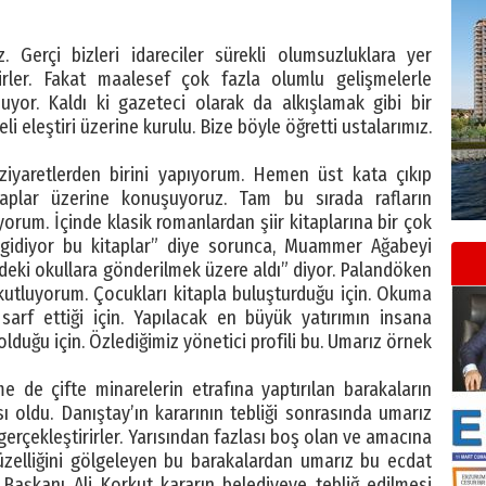
. Gerçi bizleri idareciler sürekli olumsuzluklara yer
rirler. Fakat maalesef çok fazla olumlu gelişmelerle
or. Kaldı ki gazeteci olarak da alkışlamak gibi bir
i eleştiri üzerine kurulu. Bize böyle öğretti ustalarımız.
ziyaretlerden birini yapıyorum. Hemen üst kata çıkıp
plar üzerine konuşuyoruz. Tam bu sırada rafların
yorum. İçinde klasik romanlardan şiir kitaplarına bir çok
 gidiyor bu kitaplar” diye sorunca, Muammer Ağabeyi
ki okullara gönderilmek üzere aldı” diyor. Palandöken
utluyorum. Çocukları kitapla buluşturduğu için. Okuma
 sarf ettiği için. Yapılacak en büyük yatırımın insana
lduğu için. Özlediğimiz yönetici profili bu. Umarız örnek
 de çifte minarelerin etrafına yaptırılan barakaların
ı oldu. Danıştay’ın kararının tebliği sonrasında umarız
ı gerçekleştirirler. Yarısından fazlası boş olan ve amacına
üzelliğini gölgeleyen bu barakalardan umarız bu ecdat
 Başkanı Ali Korkut kararın belediyeye tebliğ edilmesi