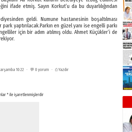
ini ifade etmiş. Sayın Korkut’u da bu duyarlılığından
diyesinden geldi. Numune hastanesinin boşaltılması
r park yaptırılacak.Parkın en güzel yanı ise engelli parkı
gelliler için bir adım atılmış oldu. Ahmet Küçükler’i de
ekiyor.
 Çarşamba 10:22 · 💬 0 yorum ·
⎙ Yazdır
anlar
*
ile işaretlenmişlerdir