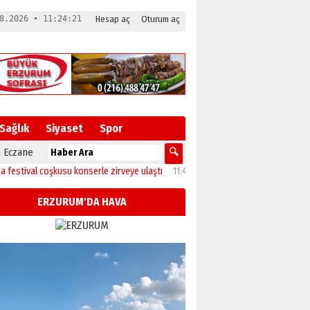
8.2026 • 11:24:22
Hesap aç
Oturum aç
Sağlık
Siyaset
Spor
 Eczane
al coşkusu konserle zirveye ulaştı
11:46
Başkan Sekmen’den Akdağ Mahallesi’
ERZURUM'DA HAVA