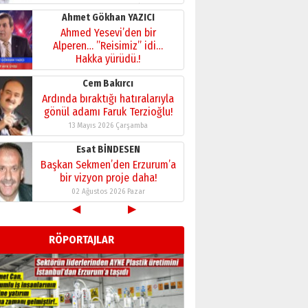
28 Temmuz 2026 Salı
Ahmet Gökhan YAZICI
Ahmed Yesevi’den bir
Alperen… ”Reisimiz” idi…
Hakka yürüdü.!
26 Mart 2026 Perşembe
Cem Bakırcı
Ardında bıraktığı hatıralarıyla
gönül adamı Faruk Terzioğlu!
13 Mayıs 2026 Çarşamba
Esat BİNDESEN
Başkan Sekmen’den Erzurum’a
bir vizyon proje daha!
02 Ağustos 2026 Pazar
◀
▶
Kadir SABUNCUOĞLU
Erzurumspor’un köşe taşları
RÖPORTAJLAR
29 Haziran 2026 Pazartesi
Kenan GÜLERCİ
Murat Şahsuvaroğlu ERKON’da