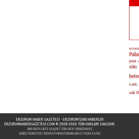
erzuru
Pal
yeni
oldu
bele
trafik
vali
O
ERZURUM HABER GAZETESİ - ERZURUM'DAN HABERLER
ERZURUMHABERGAZETESI.COM
© 2008-2026 TÜM HAKLARI SAKLIDIR.
ANA SAYFA
|
BIZE ULAŞIN
|
TÜBILMER
|
BAHÇEHAVUZ
SUBJECTSENSITIVE
|
PROPERTYINVESTS
MSPA JAKUZI YEDEK FILTRE