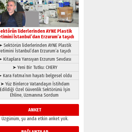
çıtayı yukarı taşırken,
yönetimdekiler aşağı
çekmemeli!
Orhan BOZKURT
17 Şubat 2026 Salı
Bir fotoğraf, bir şehir, bir
gazeteci… Dizginler kimin
ektörün liderlerinden AYNE Plastik
elinde?
etimini İstanbul’dan Erzurum’a taşıdı
31 Mart 2026 Salı
➤ Sektörün liderlerinden AYNE Plastik
A. Berhan Yılmaz
retimini İstanbul’dan Erzurum’a taşıdı
BİR BÖLÜM DEĞİL, BİR ÖMÜR
SEÇİYORSUNUZ… “NEDEN
➤ Kitaplara Yansıyan Erzurum Sevdası
ATATÜRK ÜNİVERSİTESİ?”
➤ Yeni Bir Tutku: CHERY
28 Temmuz 2026 Salı
Ahmet Gökhan YAZICI
 Kara Fatma’nın hayatı belgesel oldu
Ahmed Yesevi’den bir
➤ Yüz Binlerce Vatandaşın İstihdam
Alperen… ”Reisimiz” idi…
Edildiği Özel Güvenlik Sektörünü İşin
Hakka yürüdü.!
Ehline, Uzmanına Sordum
26 Mart 2026 Perşembe
Cem Bakırcı
Ardında bıraktığı hatıralarıyla
ANKET
gönül adamı Faruk Terzioğlu!
Üzgünüm, şu anda etkin anket yok.
13 Mayıs 2026 Çarşamba
Esat BİNDESEN
BAĞLANTILAR