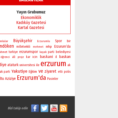
Başkan Sekmen’den Erzurum’a
bir vizyon proje daha!
Yayın Grubumuz
02 Ağustos 2026 Pazar
Ekonomiklik
Kadıköy Gazetesi
Kartal Gazetesi
Büyükşehir
Spor
bir
mlular
Erzurumlu
andöken
Erzurum’da
mhp
milletvekili
mehmet
erzurumspor
belediyesi
ahmet
turkiye
parti
kayak
baskani
baskan
icin
il
öğrenci
ali
kar
proje
erzurum
diye
ataturk
universitesi
ile
ak
ve
Yakutiye
ziyaret
Eğitim
polis
ak parti
etti
Erzurum'da
ltu
Aziziye
Pasinler
Bizi takip edin