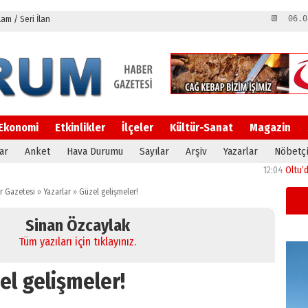
m / Seri İlan
📆 06.0
Ekonomi
Etkinlikler
İlçeler
Kültür-Sanat
Magazin
ar
Anket
Hava Durumu
Sayılar
Arşiv
Yazarlar
Nöbetçi
12:04
Oltu’da festiv
r Gazetesi
»
Yazarlar
»
Güzel gelişmeler!
Sinan Özcaylak
Tüm yazıları için tıklayınız.
el gelişmeler!