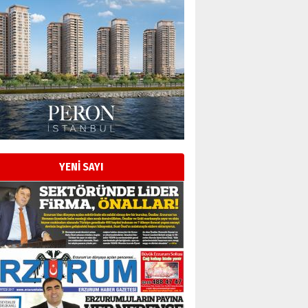
YENİ SAYI
Esat BİNDESEN