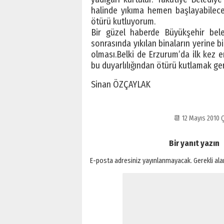
halinde yıkıma hemen başlayabileceğ
ötürü kutluyorum.
Bir güzel haberde Büyükşehir bele
sonrasında yıkılan binaların yerine bi
olması.Belki de Erzurum’da ilk kez en
bu duyarlılığından ötürü kutlamak ger
Sinan ÖZÇAYLAK
📆 12 Mayıs 2010
Bir yanıt yazın
E-posta adresiniz yayınlanmayacak.
Gerekli al