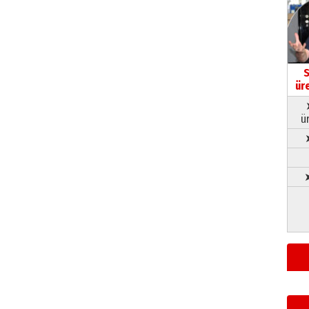
S
ür
ü
➤