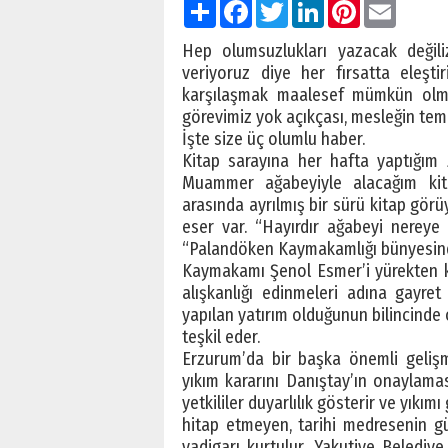
Paylaş
Facebook
Twitter
LinkedIn
Pinterest
Email
Hep olumsuzlukları yazacak değiliz
veriyoruz diye her fırsatta eleşti
karşılaşmak maalesef mümkün olmuy
görevimiz yok açıkçası, mesleğin temel
İşte size üç olumlu haber.
Kitap sarayına her hafta yaptığım 
Muammer ağabeyiyle alacağım kita
arasında ayrılmış bir sürü kitap görü
eser var. “Hayırdır ağabeyi nereye
“Palandöken Kaymakamlığı bünyesinde
Kaymakamı Şenol Esmer’i yürekten k
alışkanlığı edinmeleri adına gayret
yapılan yatırım olduğunun bilincinde o
teşkil eder.
Erzurum’da bir başka önemli gelişme
yıkım kararını Danıştay’ın onaylamas
yetkililer duyarlılık gösterir ve yıkım
hitap etmeyen, tarihi medresenin g
yadigarı kurtulur. Yakutiye Belediye