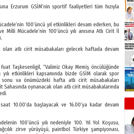
sına Erzurum GSİM’nin sportif faaliyetleri tüm hızıyla
ücadele’nin 100’üncü yıl etkinlikleri devam ederken, bu
illi Mücadele’nin 100’üncü yılı anısına Atlı Cirit İl
.
 olan atlı cirit müsabakaları gelecek haftada devam
Fuat Taşkesenligil, “Valimiz Okay Memiş öncülüğünde
ü yılı etkinlikleri kapsamında bizde GSİM olarak spor
ta sonu va önümüzdeki hafta atlı cirit müsabakaları
irit Sahasında oynanacak olan atlı cirit müsabakalarında
edi.
ları saat 10.00’da başlayacak ve 16.00’ya kadar devam
elenin 100’üncü yılı nedeniyle 100. Yıl Yol Koşusu,
dağcılık zirve yürüyüşü, paintbol Türkiye şampiyonası,