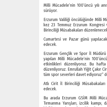
Milli Mücadele’nin 100’üncü yılı anı
sürüyor.
Erzurum Valiliği öncülüğünde Milli M
kez 23 Temmuz Erzurum Kongresi ve M
Birinciliği Müsabakaları düzenlenecek
Cumartesi ve Pazar günü yapılacak
edecek.
Erzurum Gençlik ve Spor İl Müdürü 
yapılan Milli Mücadele’nin 100’ünc
etkinlikleri düzenliyoruz. Bu haf
düzenliyoruz. Emrullah Yiğit Çakır C
tüm spor severleri davet ediyoruz” d
Atlı Cirit İl Birinciliği Müsabaka
edecek.
Bu arada Erzurum GSİM Milli Mücad
Tırmanma Yarışları, izcilik kampı, 