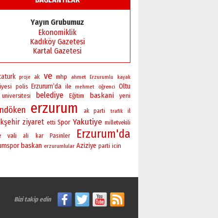
Başkan Sekmen’den Erzurum’a
bir vizyon proje daha!
Yayın Grubumuz
02 Ağustos 2026 Pazar
Ekonomiklik
Kadıköy Gazetesi
Kartal Gazetesi
ve
taturk
mhp
ak
ahmet
proje
Erzurumlu
kayak
Erzurum’da
Oltu
iyesi
polis
ile
öğrenci
mehmet
belediye
baskani
yeni
universitesi
Eğitim
erzurum
andöken
il
ak parti
trafik
Yakutiye
kşehir
ziyaret
Spor
etti
milletvekili
Erzurum'da
vali
Pasinler
e
ali
kar
baskan
rumspor
Aziziye
icin
erzurumlular
parti
Bizi takip edin