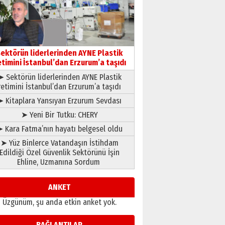
çıtayı yukarı taşırken,
yönetimdekiler aşağı
çekmemeli!
Orhan BOZKURT
17 Şubat 2026 Salı
Bir fotoğraf, bir şehir, bir
gazeteci… Dizginler kimin
ektörün liderlerinden AYNE Plastik
elinde?
etimini İstanbul’dan Erzurum’a taşıdı
31 Mart 2026 Salı
➤ Sektörün liderlerinden AYNE Plastik
A. Berhan Yılmaz
retimini İstanbul’dan Erzurum’a taşıdı
BİR BÖLÜM DEĞİL, BİR ÖMÜR
SEÇİYORSUNUZ… “NEDEN
➤ Kitaplara Yansıyan Erzurum Sevdası
ATATÜRK ÜNİVERSİTESİ?”
➤ Yeni Bir Tutku: CHERY
28 Temmuz 2026 Salı
Ahmet Gökhan YAZICI
 Kara Fatma’nın hayatı belgesel oldu
Ahmed Yesevi’den bir
➤ Yüz Binlerce Vatandaşın İstihdam
Alperen… ”Reisimiz” idi…
Edildiği Özel Güvenlik Sektörünü İşin
Hakka yürüdü.!
Ehline, Uzmanına Sordum
26 Mart 2026 Perşembe
Cem Bakırcı
Ardında bıraktığı hatıralarıyla
ANKET
gönül adamı Faruk Terzioğlu!
Üzgünüm, şu anda etkin anket yok.
13 Mayıs 2026 Çarşamba
Esat BİNDESEN
BAĞLANTILAR