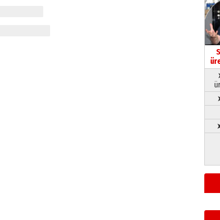
S
ür
ü
➤