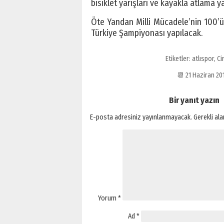
bisiklet yarışları ve kayakla atlama ya
Öte Yandan Milli Mücadele’nin 100’ü
Türkiye Şampiyonası yapılacak.
Etiketler:
atlıspor
,
Cir
📆 21 Haziran 2
Bir yanıt yazın
E-posta adresiniz yayınlanmayacak.
Gerekli al
Yorum
*
Ad
*