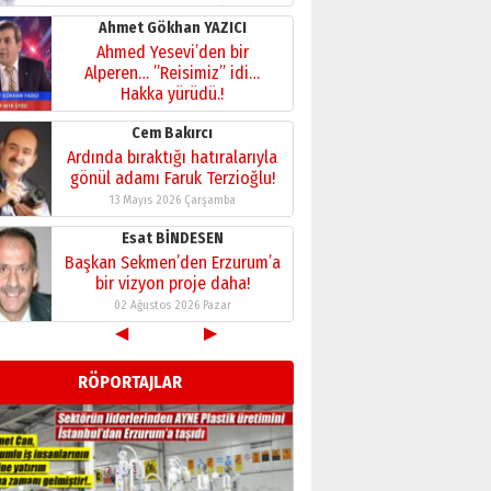
28 Temmuz 2026 Salı
Ahmet Gökhan YAZICI
Ahmed Yesevi’den bir
Alperen… ”Reisimiz” idi…
Hakka yürüdü.!
26 Mart 2026 Perşembe
Cem Bakırcı
Ardında bıraktığı hatıralarıyla
gönül adamı Faruk Terzioğlu!
13 Mayıs 2026 Çarşamba
Esat BİNDESEN
Başkan Sekmen’den Erzurum’a
bir vizyon proje daha!
02 Ağustos 2026 Pazar
◀
▶
Kadir SABUNCUOĞLU
Erzurumspor’un köşe taşları
RÖPORTAJLAR
29 Haziran 2026 Pazartesi
Kenan GÜLERCİ
Murat Şahsuvaroğlu ERKON’da