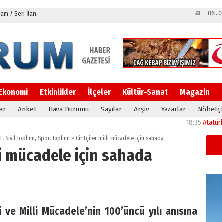
m / Seri İlan
📆 06.0
Ekonomi
Etkinlikler
İlçeler
Kültür-Sanat
Magazin
ar
Anket
Hava Durumu
Sayılar
Arşiv
Yazarlar
Nöbetçi
18:35
Atatürk Üniversi
t
,
Sivil Toplum
,
Spor
,
Toplum
»
Ciritçiler milli mücadele için sahada
lli mücadele için sahada
e Milli Mücadele’nin 100’üncü yılı anısına