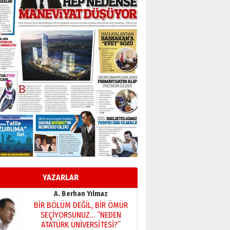
Başkan Sekmen’den Erzurum’a
bir vizyon proje daha!
02 Ağustos 2026 Pazar
Kadir SABUNCUOĞLU
Erzurumspor’un köşe taşları
29 Haziran 2026 Pazartesi
Kenan GÜLERCİ
Murat Şahsuvaroğlu ERKON’da
çıtayı yukarı taşırken,
yönetimdekiler aşağı
çekmemeli!
Orhan BOZKURT
17 Şubat 2026 Salı
Bir fotoğraf, bir şehir, bir
gazeteci… Dizginler kimin
elinde?
YAZARLAR
31 Mart 2026 Salı
A. Berhan Yılmaz
BİR BÖLÜM DEĞİL, BİR ÖMÜR
SEÇİYORSUNUZ… “NEDEN
ATATÜRK ÜNİVERSİTESİ?”