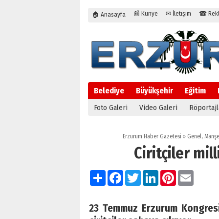
📰 Künye
✉ İletişim
☎ Rekla
🏠 Anasayfa
Belediye
Büyükşehir
Eğitim
Foto Galeri
Video Galeri
Röportajl
Erzurum Haber Gazetesi
»
Genel
,
Manşe
Ciritçiler mi
Paylaş
Facebook
Twitter
LinkedIn
Pinterest
Email
23 Temmuz Erzurum Kongresi v