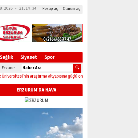
8.2026 • 21:14:34
Hesap aç
Oturum aç
Sağlık
Siyaset
Spor
 Eczane
tesi’nin araştırma altyapısına güçlü onay
12:04
Oltu’da festival coşkusu konse
ERZURUM'DA HAVA