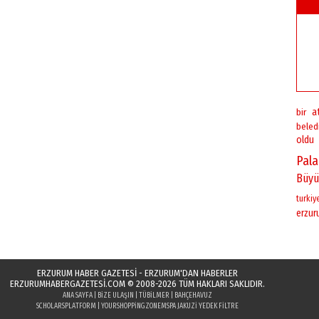
bir
a
beled
oldu
Pal
Büyü
turkiy
erzu
ERZURUM HABER GAZETESİ - ERZURUM'DAN HABERLER
ERZURUMHABERGAZETESI.COM
© 2008-2026 TÜM HAKLARI SAKLIDIR.
ANA SAYFA
|
BIZE ULAŞIN
|
TÜBILMER
|
BAHÇEHAVUZ
SCHOLARSPLATFORM
|
YOURSHOPPINGZONE
MSPA JAKUZI YEDEK FILTRE