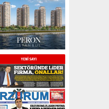
YENİ SAYI
Esat BİNDESEN