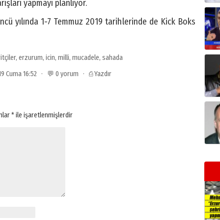
rışları yapmayı planlıyor.
ncü yılında 1-7 Temmuz 2019 tarihlerinde de Kick Boks
itçiler
,
erzurum
,
icin
,
milli
,
mucadele
,
sahada
019 Cuma 16:52 · 💬 0 yorum ·
⎙ Yazdır
anlar
*
ile işaretlenmişlerdir