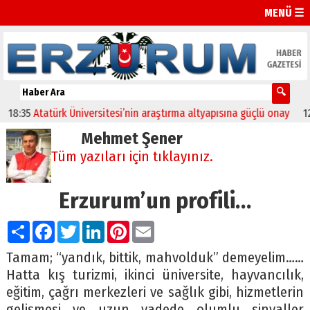
MENÜ ☰
5
Atatürk Üniversitesi’nin araştırma altyapısına güçlü onay
12:04
Ol
Mehmet Şener
Tüm yazıları için tıklayınız.
Erzurum’un profili…
Paylaş
Facebook
Twitter
LinkedIn
Pinterest
Email
Tamam; “yandık, bittik, mahvolduk” demeyelim……
Hatta kış turizmi, ikinci üniversite, hayvancılık,
eğitim, çağrı merkezleri ve sağlık gibi, hizmetlerin
gelişmesi ve uzun vadede olumlu sinyaller