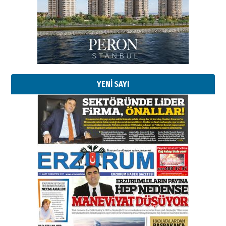
Başkan Sekmen’den Erzurum’a
bir vizyon proje daha!
02 Ağustos 2026 Pazar
Kadir SABUNCUOĞLU
Erzurumspor’un köşe taşları
29 Haziran 2026 Pazartesi
YENİ SAYI
Kenan GÜLERCİ
Murat Şahsuvaroğlu ERKON’da
çıtayı yukarı taşırken,
yönetimdekiler aşağı
çekmemeli!
Orhan BOZKURT
17 Şubat 2026 Salı
Bir fotoğraf, bir şehir, bir
gazeteci… Dizginler kimin
elinde?
31 Mart 2026 Salı
A. Berhan Yılmaz
BİR BÖLÜM DEĞİL, BİR ÖMÜR
SEÇİYORSUNUZ… “NEDEN
ATATÜRK ÜNİVERSİTESİ?”
28 Temmuz 2026 Salı