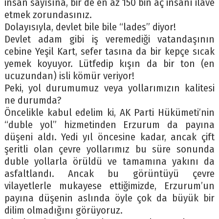
insan sayısına, bir de en az 150 bin aç insanı ilave
etmek zorundasınız.
Dolayısıyla, devlet bile bile “lades” diyor!
Devlet adam gibi iş veremediği vatandaşının
cebine Yeşil Kart, sefer tasına da bir kepçe sıcak
yemek koyuyor. Lütfedip kışın da bir ton (en
ucuzundan) isli kömür veriyor!
Peki, yol durumumuz veya yollarımızın kalitesi
ne durumda?
Öncelikle kabul edelim ki, AK Parti Hükümeti’nin
“duble yol” hizmetinden Erzurum da payına
düşeni aldı. Yedi yıl öncesine kadar, ancak çift
şeritli olan çevre yollarımız bu süre sonunda
duble yollarla örüldü ve tamamına yakını da
asfaltlandı. Ancak bu görüntüyü çevre
vilayetlerle mukayese ettiğimizde, Erzurum’un
payına düşenin aslında öyle çok da büyük bir
dilim olmadığını görüyoruz.