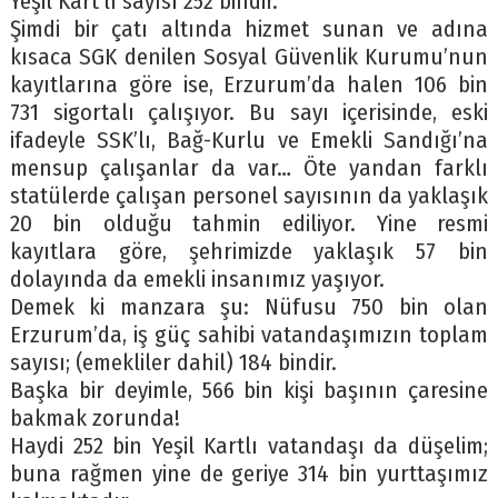
Yeşil Kart’lı sayısı 252 bindir.
Şimdi bir çatı altında hizmet sunan ve adına
kısaca SGK denilen Sosyal Güvenlik Kurumu’nun
kayıtlarına göre ise, Erzurum’da halen 106 bin
731 sigortalı çalışıyor. Bu sayı içerisinde, eski
ifadeyle SSK’lı, Bağ-Kurlu ve Emekli Sandığı’na
mensup çalışanlar da var… Öte yandan farklı
statülerde çalışan personel sayısının da yaklaşık
20 bin olduğu tahmin ediliyor. Yine resmi
kayıtlara göre, şehrimizde yaklaşık 57 bin
dolayında da emekli insanımız yaşıyor.
Demek ki manzara şu: Nüfusu 750 bin olan
Erzurum’da, iş güç sahibi vatandaşımızın toplam
sayısı; (emekliler dahil) 184 bindir.
Başka bir deyimle, 566 bin kişi başının çaresine
bakmak zorunda!
Haydi 252 bin Yeşil Kartlı vatandaşı da düşelim;
buna rağmen yine de geriye 314 bin yurttaşımız