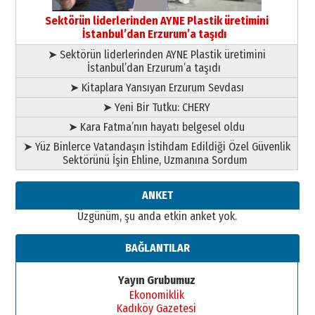
Başkan Sekmen’den Erzurum’a
bir vizyon proje daha!
Sektörün liderlerinden AYNE Plastik üretimini
02 Ağustos 2026 Pazar
İstanbul’dan Erzurum’a taşıdı
➤ Sektörün liderlerinden AYNE Plastik üretimini
İstanbul’dan Erzurum’a taşıdı
➤ Kitaplara Yansıyan Erzurum Sevdası
➤ Yeni Bir Tutku: CHERY
➤ Kara Fatma’nın hayatı belgesel oldu
➤ Yüz Binlerce Vatandaşın İstihdam Edildiği Özel Güvenlik
Sektörünü İşin Ehline, Uzmanına Sordum
ANKET
Üzgünüm, şu anda etkin anket yok.
BAĞLANTILAR
Yayın Grubumuz
Ekonomiklik
Kadıköy Gazetesi