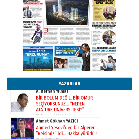
Ahmet Gökhan YAZICI
Ahmed Yesevi’den bir Alperen…
”Reisimiz” idi… Hakka yürüdü.!
26 Mart 2026 Perşembe
Cem Bakırcı
Ardında bıraktığı hatıralarıyla
gönül adamı Faruk Terzioğlu!
13 Mayıs 2026 Çarşamba
Esat BİNDESEN
Başkan Sekmen’den Erzurum’a
bir vizyon proje daha!
02 Ağustos 2026 Pazar
YAZARLAR
Kadir SABUNCUOĞLU
Erzurumspor’un köşe taşları
29 Haziran 2026 Pazartesi
Kenan GÜLERCİ
Murat Şahsuvaroğlu ERKON’da
çıtayı yukarı taşırken,