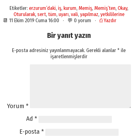
Etiketler:
erzurum’daki
,
iş
,
kurum
,
Memiş
,
Memiş’ten
,
Okay
,
Oturularak
,
sert
,
tüm
,
uyarı
,
vali
,
yapılmaz
,
yetkililerine
📆 11 Ekim 2019 Cuma 16:00 · 💬 0 yorum ·
⎙ Yazdır
Bir yanıt yazın
E-posta adresiniz yayınlanmayacak.
Gerekli alanlar
*
ile
işaretlenmişlerdir
Yorum
*
Ad
*
E-posta
*