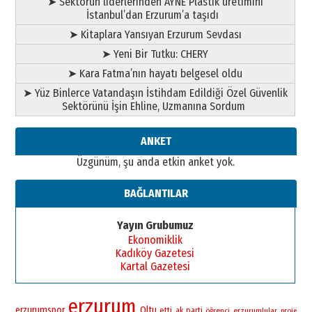
➤ Sektörün liderlerinden AYNE Plastik üretimini
İstanbul’dan Erzurum’a taşıdı
➤ Kitaplara Yansıyan Erzurum Sevdası
➤ Yeni Bir Tutku: CHERY
➤ Kara Fatma’nın hayatı belgesel oldu
➤ Yüz Binlerce Vatandaşın İstihdam Edildiği Özel Güvenlik
Sektörünü İşin Ehline, Uzmanına Sordum
ANKET
Üzgünüm, şu anda etkin anket yok.
BAĞLANTILAR
Yayın Grubumuz
Ekonomiklik
Kadıköy Gazetesi
Kartal Gazetesi
erzurum
erzurumspor
Oltu
etti
ak parti
öğrenci
erzurumlular
proje