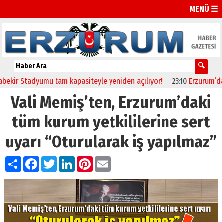
MENÜ ☰
Stadyumu tam kapasiteyle yeniden açılıyor!
23:10
Erzurum’da sağlıkç
Vali Memiş’ten, Erzurum’daki
tüm kurum yetkililerine sert
uyarı “Oturularak iş yapılmaz”
Paylaş
Facebook
Twitter
LinkedIn
Pinterest
Email