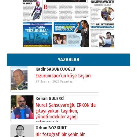
Cem Bakırcı
Ardında bıraktığı hatıralarıyla
gönül adamı Faruk Terzioğlu!
13 Mayıs 2026 Çarşamba
Esat BİNDESEN
Başkan Sekmen’den Erzurum’a
bir vizyon proje daha!
02 Ağustos 2026 Pazar
YAZARLAR
Kadir SABUNCUOĞLU
Erzurumspor’un köşe taşları
29 Haziran 2026 Pazartesi
Kenan GÜLERCİ
Murat Şahsuvaroğlu ERKON’da
çıtayı yukarı taşırken,
yönetimdekiler aşağı
çekmemeli!
Orhan BOZKURT
17 Şubat 2026 Salı
Bir fotoğraf, bir şehir, bir