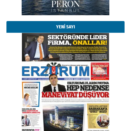
Kadir SABUNCUOĞLU
Erzurumspor’un köşe taşları
29 Haziran 2026 Pazartesi
YENİ SAYI
Kenan GÜLERCİ
Murat Şahsuvaroğlu ERKON’da
çıtayı yukarı taşırken,
yönetimdekiler aşağı
çekmemeli!
Orhan BOZKURT
17 Şubat 2026 Salı
Bir fotoğraf, bir şehir, bir
gazeteci… Dizginler kimin
elinde?
31 Mart 2026 Salı
A. Berhan Yılmaz
BİR BÖLÜM DEĞİL, BİR ÖMÜR
SEÇİYORSUNUZ… “NEDEN
ATATÜRK ÜNİVERSİTESİ?”
28 Temmuz 2026 Salı
Ahmet Gökhan YAZICI
Ahmed Yesevi’den bir Alperen…
”Reisimiz” idi… Hakka yürüdü.!
26 Mart 2026 Perşembe