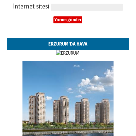
İnternet sitesi
ERZURUM'DA HAVA
Esat BİNDESEN
Başkan Sekmen’den Erzurum’a
bir vizyon proje daha!
02 Ağustos 2026 Pazar